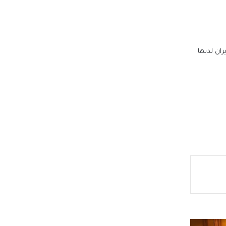
 شباب
ان لديها
حو
جتماعي يستعد لطرح 15 ألف
 محمد