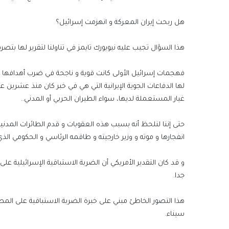
هل ربحت إيران المعركة و انهزمت إسرائيل؟
هذا السؤال تجيب عليه نيويورك تايمز في تناولنا لتقرير لها بتصرف 
فهجمات إسرائيل الأولى كانت قوية و ناجحة في ضرب أهدافها 
لها الدفاعات الجوية الإيرانية التي هي في خبر كان منذ عشرين 
غيار المستعملة لديها، سواء الطيران الحربي أو المدني..
حتى إننا لنلحظ أنه بسبب هذه العقوبات و قدم الطائرات المدني
انفجارها و موته و وزير خارجيته و طاقمه الرئاسي و الحكومي الذ
و قد كان التقدير الأمريكي أن الضربة الاستباقية الإسرائيلية على
جدا.
سيناء.