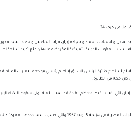
منا في حرف 24..
بدقة، بل و استباحت سماء و سيادة إيران قرابة الساعتين و نصف الساعة دو
عاما بسبب العقوبات الدولية الأمريكية المفروضة عليها و منع توريد أسلحة لها
ة، لم تستطع طائرة الرئيس السابق إبراهيم رئيسي مواجهة التغيرات المناخية م
ي كان معه في الطائرة..
 إيران التي اغتالت فيها معظم القادة قد أنهت اللعبة.. وأن سقوط النظام الإيرا
هذا التصور الخاطئ مبني على خبرة الضربة الاستباقية على المطارات المصرية في هزيمة 5 يونيو 1967 والتي خسرت مصر بعده