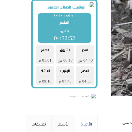
prayer-times.info
ة على
الأخيرة
الأشهر
تعليقات