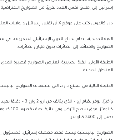
إسرائيل إلى إطلاق نفس العدد تقريبًا من الصواريخ الاعتراضية ل
دان كالدويل كتب على موقع X أن تقنين إسرائيل والولايات المتحدة إطلاق صواريخهما الاعتراضية يزيد من فعالية الهجمات الإيرانية الأصغر حجمًا.
القبة الحديدية، نظام الدفاع الجوي الإسرائيلي المعروف، ه
الصواريخ والقذائف إلى الطائرات بدون طيار والطائرات.
المناطق المدنية.
الطبقة التالية هي مقلاع داود، التي تستهدف الصواريخ الباليستية متوسط
تصل إلى 2400 كيلومتر.
الصواريخ الباليستية ليست فقط معضلة إسرائيل. فمسؤول إسرا