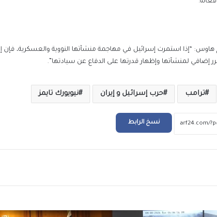
عالة.
بيزيرا يخبر الزمالك برغبته في الانتقال إلى نادي
أهلي دبي الإماراتي
م هاوس: “إذا استمرت إسرائيل في مهاجمة منشآتها النووية والعسكرية، فإن إير
رئيس “التأمينات”: إنجاز وصرف المستحقات لن
ر إضافي لمنشآتها وإظهار قدرتها على الدفاع عن سيادتها”.
92% من الملفات المتأخرة
ترامب
حرب إسرائيل و إيران
نيويورك تايمز
صندوق الإسكان الا
شقة بنظام الإيجار الشهري خلال شهر
نسخ الرابط
احتفالات جماهير طرابزون سبور بصفقة القرن
صلاح
ريد
الرئيس السيسي يستقبل ملك مملكة البحرين
الشقيقة اليوم