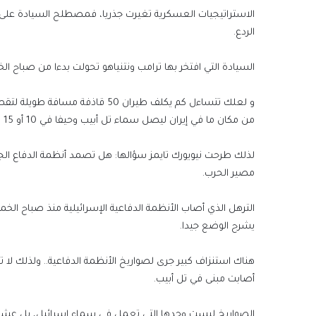
الاستراتيجيات العسكرية تغيرت جذريا، فمصطلح السيادة على أجو
الردع.
السيادة التي افتخر بها ترامب ونتنياهو تحولت بدءا من صباح 
و لعلك تتساءل كم يكلف طيران 50
من مكان ما في إيران ليصل سماء تل أبيب وحيفا في 10 أو 15 دقيقة؟!
لذلك طرحت نيويورك تايمز سؤالها: هل تصمد أنظمة الدفاع الجوي
مصير الحرب.
يشرح الوضع جيدا.
هناك استنزاف كبير جرى لصواريخ الأنظمة الدفاعية.. ولذلك ل
أصابت مبنى في تل أبيب.
الصواريخ ليست وحدها التي تعمل في سماء إسرائيل، بل عشرا