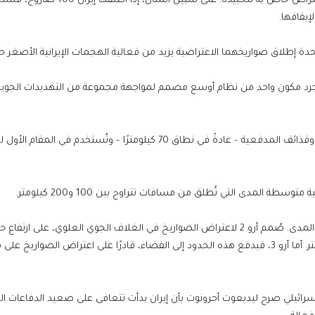
في الممارسة العملية، يتطلب كل صاروخ قادم عادةً صاروخ اعتراض خاص به لتحييده. على سبيل المثال، إذا أ
إيقافها.
ي مجرد مكون واحد من نظام أوسع مصمم لمواجهة مجموعة من التهديدات الجوية
الطبقة الأولى، القبة الحديدية، تعترض الصواريخ قصيرة المدى وقذائف المدفعية – عادةً في نطاق 70 كيلومترًا – وتُستخدم في ال
ة المدى التي تُطلق من مسافات تتراوح بين 100 و200 كيلومتر.
التعليم العالي: انطلاق أعمال المرحلة الأولى ل
الإلكتروني للقبول بالجامعات الحكومية والمعا
للعام الجامعي 2026/2027
كيلومترًا فوق سطح الأرض وفي دائرة نصف قطرها 100 كيلومتر. أما أرو 3، فيدفع هذه الحدود إلى الفضاء، قادرًا على اعتراض الصو
بعد ظهور صلاح بقميص النادي.. طرابزون يتص
محركات البحث
ئيلي صرح ليديعوت أحرونوت بأن إيران بدأت تتعافى على صعيد الدفاعات الج