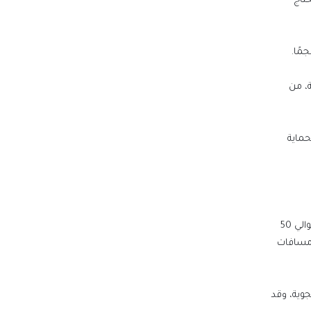
طلقت إيران 100 صاروخ، فستحتاج
، من
مقام الأول لحماية
لتنسيق
هد
وأخيرًا، يوفر نظام أرو – الذي يتألف من أرو 2 وأرو 3 – دفاعًا بعيد المدى. صُمم أرو 2 لاعتراض الصواريخ في الغلاف الجوي العلوي، على ارتفاع حوالي 50
اريخ على مسافات
در
وية، وقد