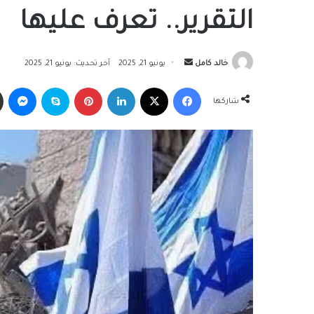
التقرير.. تعرف عليها
أرسل
خالد كامل
يونيو 21, 2025
آخر تحديث: يونيو 21, 2025
بريدا
فيسبوك
‫X
لينكدإن
بينتيريست
سكايب
ما
إلكترونيا
شاركها