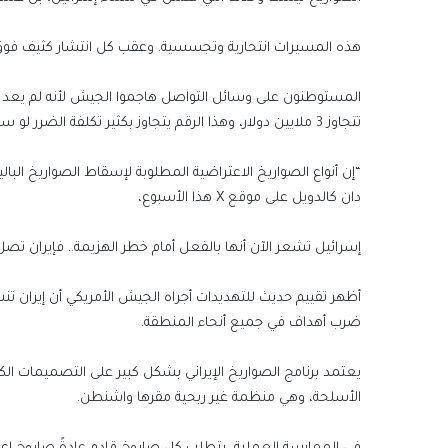
هذه المسيرات انتحارية وتجسسية. وعقب كل انتشار كثيف فوق حيف
المستوطنون على وسائل التواصل هاجموا الجيش لأنه لم يعد ي
تتجاوز 3 ملايين دولار، وهذا الرقم يتجاوز بكثير تكلفة الضرر لو سمح للصاروخ بالسقوط على مبنى أو بيت، ما عدا المقرات الاستراتيجية.
“إن أنواع الصواريخ الاعتراضية المطلوبة لإسقاط الصواريخ البا
دان كالدويل على موقع X هذا الأسبوع،
إسرائيل تشعر الآن أنها بالفعل أمام خطر الهزيمة.. فإيران تصل
أظهر تقييم حديث للتهديدات أجراه الجيش الأمريكي أن إيران تنش
ضرب أهداف في جميع أنحاء المنطقة.
يعتمد برنامج الصواريخ الإيراني بشكل كبير على التصميمات الك
الأسلحة، وهي منظمة غير ربحية مقرها واشنطن.