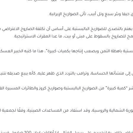
ا وبئر سبع وتل أبيب، تأتي الصواريخ الإيرانية.
هتم بالتصدي للصواريخ الباليستية على أساس أن تكلفة الصاروخ الاعتراضي
ليستية باهظة الثمن ويصعب إنتاجها بكميات كبيرة”، هذا ما كتبه الخبير العسكر
 إلى منشآتها الحساسة، وترامب بالتردد الذي ظهر عليه، كأنه يبيع صديقه نتنيا
ر “كمية كبيرة” من الصواريخ الباليستية وصواريخ كروز والطائرات المسيرة الق
ورية الشمالية والروسية، وقد استفاد من المساعدات الصينية، وفقًا لجمعية 