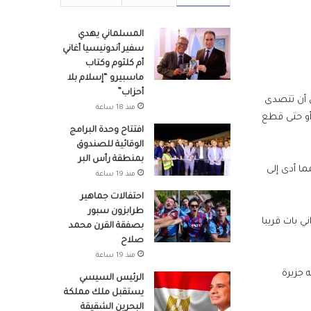
المسلماني يهدي
سفير أندونيسيا أغاني
أم كلثوم وكتاب
ماسبيرو “إسلام بلا
أحزاب”
ن أن تتصدى
منذ 18 ساعة
 أو حتى قطع
افتتاح وحدة البرامج
الوقائية للصندوق
بمنطقة رأس البر
ما أدى إلى
منذ 19 ساعة
احتفالات جماهير
طرابزون سبور
ني بات قريبا
بصفقة القرن محمد
صلاح
منذ 19 ساعة
ا المعركة وشبه جزيرة
الرئيس السيسي
يستقبل ملك مملكة
البحرين الشقيقة