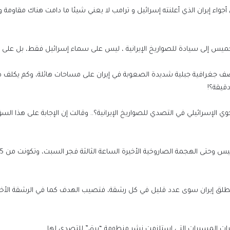
اء إيران الذي أعلنته إسرائيل و ترامب لا يعني شيئا ما دامت هناك مقاومة و
الخميس إلى سيادة للصواريخ الإيرانية ، ليس على سماء إسرائيل فقط، بل على 
 قاذفة مسافة طويلة لتقصف جغرافية جبلية شديدة الصعوبة في إيران على مساحات هائلة، وكم يكل
 الإسرائيلي في التصدي للصواريخ الإيرانية؟.. وقالت إن الإجابة على هذا الس
ا تطلق إيران سوى عدد قليل في كل رشقة، فتصيب الهدف كما في الرشقة الأخير
ت المسيرات التي استلزمت نشر منطومة “برق” للتصدي لها.