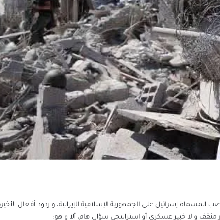
صب المسماة إسرائيل على الجمهورية الإسلامية الإيرانية، و ردود أفعال الأخير
 مثقف و لا خبير عسكري أو استراتيجي سؤال هام، ألا و هو: