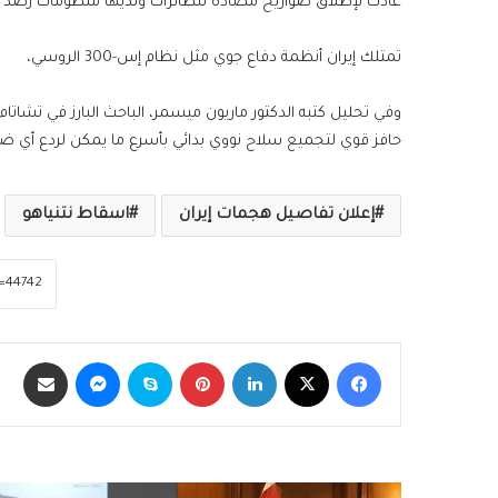
عادت لإطلاق صواريخ مضادة للطائرات ولديها منطومات رصد ف
تمتلك إيران أنظمة دفاع جوي مثل نظام إس-300 الروسي،
وفي تحليل كتبه الدكتور ماريون ميسمر، الباحث البارز في تشاتا
حافز قوي لتجميع سلاح نووي بدائي بأسرع ما يمكن لردع أي ضر
إعلان تفاصيل هجمات إيران
اسقاط نتنياهو
فيسبوك
‫X
لينكدإن
بينتيريست
سكايب
ماسنجر
مشاركة عبر الب