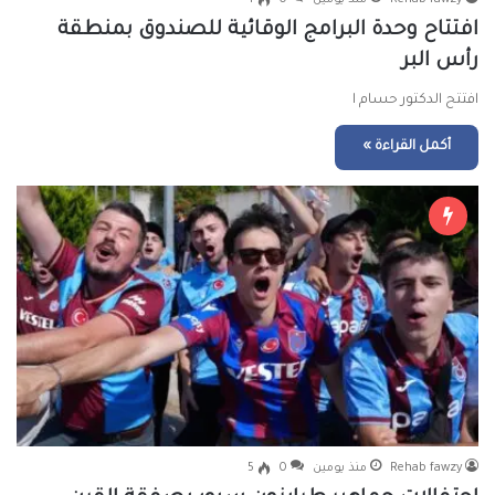
Rehab fawzy
منذ يومين
0
4
افتتاح وحدة البرامج الوقائية للصندوق بمنطقة
رأس البر
افتتح الدكتور حسام ا
أكمل القراءة »
Rehab fawzy
منذ يومين
0
5