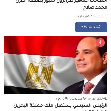
احتفالات جماهير طرابزون سبور بصفقة القرن
محمد صلاح
احتفالات جماهير طراب
أكمل القراءة »
Rehab fawzy
منذ يومين
0
5
الرئيس السيسي يستقبل ملك مملكة البحرين