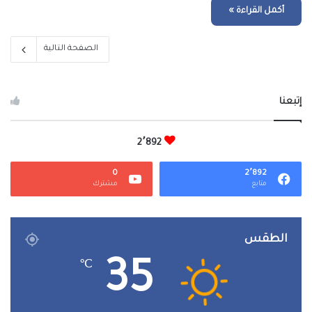
أكمل القراءة »
الصفحة التالية
إتبعنا
2٬892
0
2٬892
متابع
مشترك
الطقس
35
℃