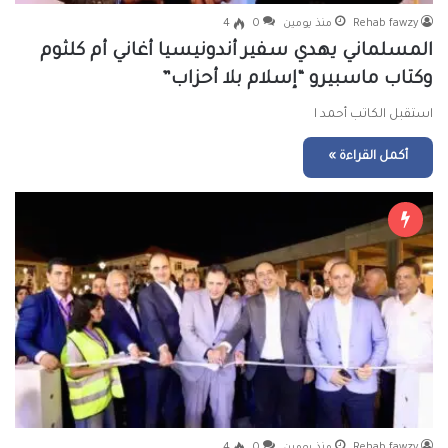
Rehab fawzy
منذ يومين
0
4
المسلماني يهدي سفير أندونيسيا أغاني أم كلثوم
وكتاب ماسبيرو “إسلام بلا أحزاب”
استقبل الكاتب أحمد ا
أكمل القراءة »