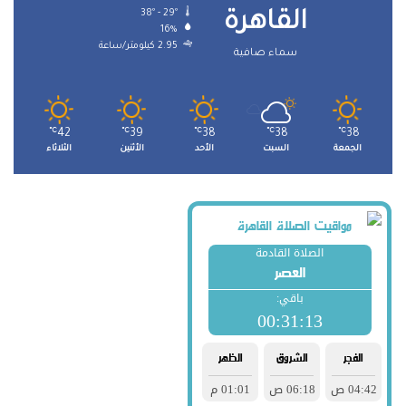
38º - 29º
القاهرة
16%
2.95 كيلومتر/ساعة
سماء صافية
℃
42
℃
39
℃
38
℃
38
℃
38
الجمعة
السبت
الأحد
الأثنين
الثلاثاء