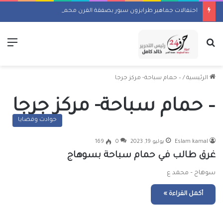
احتفالات جماهير طرابزون سبور بصفقة القرن محمد صلاح
بحث عن
الق
الرئيسية
/
– حمام سباحة- مركز جرجا
– حمام سباحة- مركز جرجا
حوادث وقضايا
Eslam kamal
يوليو 19, 2023
0
169
غرق طالب في حمام سباحة بسوهاج
سوهاج – محمد ع
أكمل القراءة »