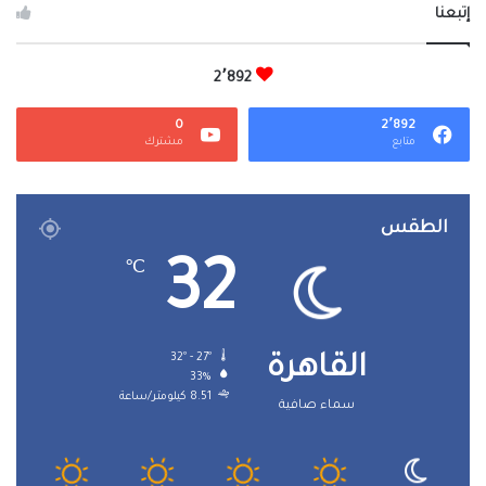
إتبعنا
2٬892
0
2٬892
متابع
مشترك
الطقس
32
℃
32º - 27º
القاهرة
33%
8.51 كيلومتر/ساعة
سماء صافية