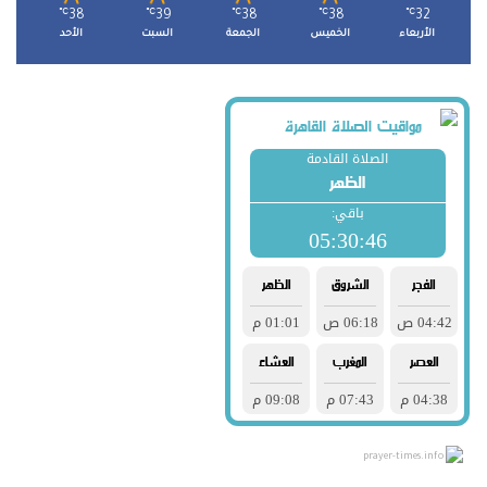
℃
38
℃
39
℃
38
℃
38
℃
32
الأربعاء
الخميس
الجمعة
السبت
الأحد
prayer-times.info