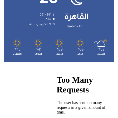
28
28º - 28º
القاهرة
51%
3.9 كيلومتر/ساعة
سماء صافية
℃
43
℃
41
℃
39
℃
38
℃
39
السبت
الأحد
الأثنين
الثلاثاء
الأربعاء