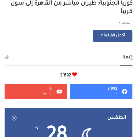
كوريا الجنوبية: طيران مباشر من القاهرة إلى سول
قريباً
كتبت –
أكمل القراءة »
إتبعنا
2٬892
0
2٬892
متابع
مشترك
الطقس
℃