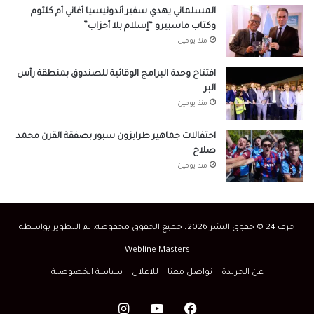
المسلماني يهدي سفير أندونيسيا أغاني أم كلثوم
وكتاب ماسبيرو “إسلام بلا أحزاب”
منذ يومين
افتتاح وحدة البرامج الوقائية للصندوق بمنطقة رأس
البر
منذ يومين
احتفالات جماهير طرابزون سبور بصفقة القرن محمد
صلاح
منذ يومين
حرف 24 © حقوق النشر 2026، جميع الحقوق محفوظة. تم التطوير بواسطة
Webline Masters
عن الجريدة
تواصل معنا
للاعلان
سياسة الخصوصية
فيسبوك
‫YouTube
انستقرام