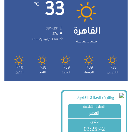
33
℃
38º - 29º
القاهرة
27%
3.44 كيلومتر/ساعة
سماء صافية
℃
40
℃
38
℃
39
℃
39
℃
38
الخميس
الجمعة
السبت
الأحد
الأثنين