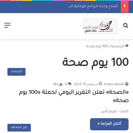
افتتاح وحدة البرامج الوقائية للصندوق بمنطقة رأس البر
بحث عن
الق
الرئيسية
/
100 يوم صحة
100 يوم صحة
اقتصاد
Eslam kamal
سبتمبر 19, 2023
0
142
«الصحة» تعلن التقرير اليومي لحملة «100 يوم
صحة»
كتبت – مريم أس
أكمل القراءة »
غير مصنف