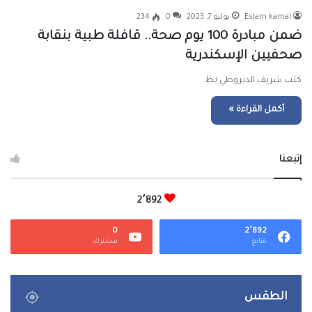
Eslam kamal
يوليو 7, 2023
0
234
ضمن مبادرة 100 يوم صحة.. قافلة طبية بنقابة
صحفيين الإسكندرية
كتب شريف الديروطي نظ
أكمل القراءة »
إتبعنا
2٬892
0
2٬892
متابع
مشترك
الطقس