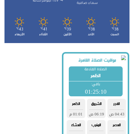
1.09 كيلومتر/ساعة
سماء صافية
℃
43
℃
41
℃
39
℃
38
℃
38
السبت
الأحد
الأثنين
الثلاثاء
الأربعاء