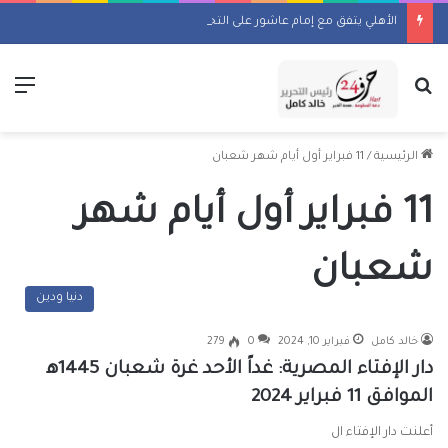
الأهلي يتفق مع إمام عاشور على التجديد 4 سنوات براتب 25 مليون جنيه سنويًا
بحث عن
الق
الرئيسية
/
11 فبراير أول أيام شهر شعبان
11 فبراير أول أيام شهر
شعبان
دنيا ودين
خالد كامل
فبراير 10, 2024
0
279
دار الإفتاء المصرية: غداً الأحد غرة شعبان 1445ه‍
الموافق 11 فبراير 2024
أعلنت دار الإفتاء ال