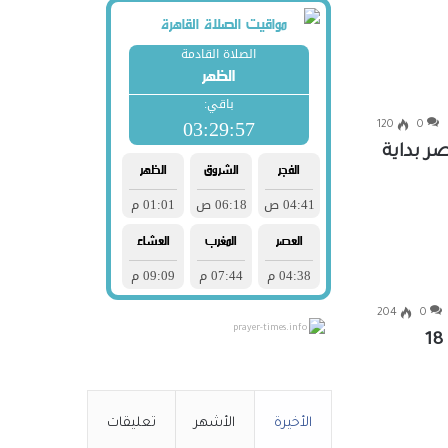
120
0
 بداية
204
0
prayer-times.info
عدد ساعات صيام أول يوم رمضان 13 ساعة و 18
الأخيرة
الأشهر
تعليقات