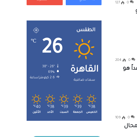
127
0
الطقس
26
℃
204
0
38º - 26º
القاهرة
اً هو
69%
2.6 كيلومتر/ساعة
سماء صافية
℃
40
℃
38
℃
39
℃
39
℃
38
الخميس
الجمعة
السبت
الأحد
الأثنين
109
0
محال