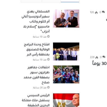
المسلماني يهدي
120
0
سفير أندونيسيا أغاني
أم كلثوم وكتاب
ماسبيرو “إسلام بلا
أحزاب”
منذ 19 ساعة
افتتاح وحدة البرامج
الوقائية للصندوق
بمنطقة رأس البر
226
0
منذ 19 ساعة
احتفالات جماهير
طرابزون سبور
بصفقة القرن محمد
صلاح
منذ 20 ساعة
الرئيس السيسي
يستقبل ملك مملكة
البحرين الشقيقة