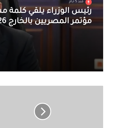
تقارير و تحقيقات
منذ 6 أيام
منذ 5 أيام
في اتصال هاتفي.. ماكرون
تطورات حادث دمياط ويؤك
رئيس الوزراء يلقي كلمة م
فرنسا مع مصر حكومة وشع
مؤتمر المصريين بالخارج 2026
روسيا
تستهدف
أوديسا
بـ19
صاروخا..
وزيلينسكي
يتعهد