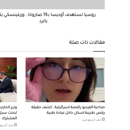
بالرد
روسيا تستهدف أوديسا بـ19 صاروخا.. وزيلينس
بالرد
مقالات ذات صلة
صاحبة الفيديو راقصة اسرائيلية.. كشف حقيقة
وزير الخارج
رقص طبيبة اسنان داخل عيادة طبية
لبحث سبل ت
المشترك
منذ أسبوعين
منذ أسبو