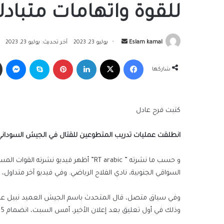
للقوة واتهامات متبادل
أرسل
Eslam kamal
يوليو 23, 2023
آخر تحديث: يوليو 23, 2023
بريدا
فيسبوك
‫X
لينكدإن
بينتيريست
سكايب
ما
إلكترونيا
شاركها
كتبت فرح عادل
انطلقت عمليات تدريب المتطوعين للقتال في الجيش السودان
و حسب ما نشرته ” RT arabic” أظهر فيدي
السواقي الجنوبية، نادي الفلاح الرياضي. وفي فيديو آخر متدا
وفي سياق متصل، قال المتحدث باسم الجيش العميد نبيل عبد ا
وذلك في أول تعليق بعد إعلان الأخير، أمس السبت، انضمام 15 ضابطا بالجيش و527 من الرتب الأخرى إليها.