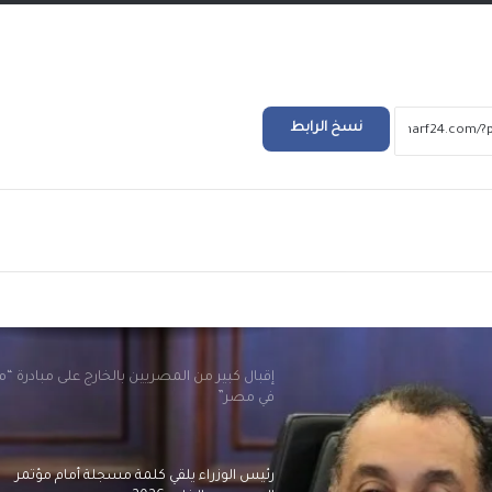
سعيد رئيس الجمهورية التونسية
الرئيس السيسي لأمير الكويت: مرفوض تماماً
المساس بسيادة الكويت أو العبث بأمنها
واستقرارها
نسخ الرابط
مصر تدين الاعتداءات التي استهدفت المملكة ال
الهاشمية الشقيقة
ريد
إقبال كبير من المصريين بالخارج على مبادرة “
في مصر”
رئيس الوزراء يلقي كلمة مسجلة أمام مؤتمر
المصريين بالخارج 2026
في اتصال هاتفي.. ماكرون يستفسر عن تطورا