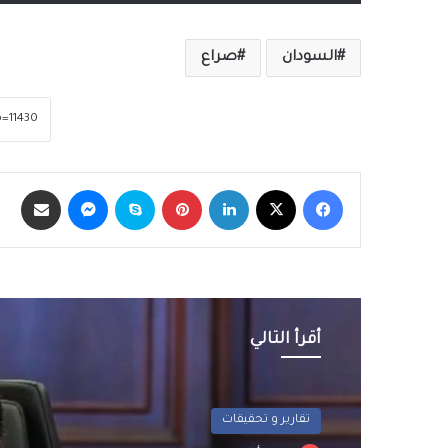
السودان
صراع
فيسبوك
‫X
لينكدإن
بينتيريست
سكايب
ماسنجر
مشاركة عبر الب
أقرأ التالي
عربي و دولي