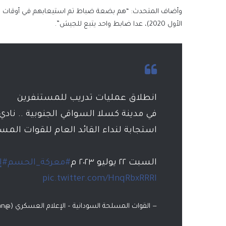
وأضاف المتحدث: “هم بضعة ضباط تم استيعابهم في أوقات سابق
الأول 2020)، عدا ضابط واحد يتبع للجيش”.
انطلاق عمليات تدريب للمستنفرين
في مدينة كسلا السواقي الجنوبية .. نادي 
استجابة لنداء القائد العام للقوات المس
السبت ٢٢ يوليو ٢٠٢٣ م
#معركة_الحسم
#إ
pic.twitter.com/HnqRbxRRRI
— القوات المسلحة السودانية – الإعلام العسكري (@GHQSudan)