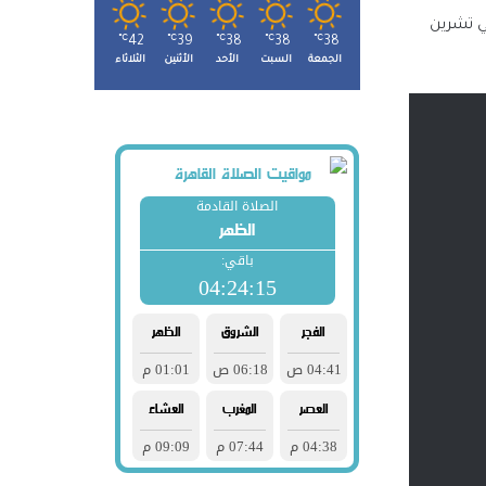
ي تشرين
℃
42
℃
39
℃
38
℃
38
℃
38
الجمعة
السبت
الأحد
الأثنين
الثلاثاء
طنية
ة
س قيس