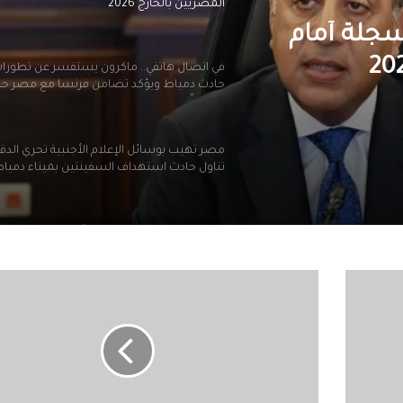
حادث دمياط ويؤكد تضامن فرنسا مع مصر ح
وشعباً
 يستفسر عن
مصر تهيب بوسائل الإعلام الأجنبية تحري الدق
تناول حادث استهداف السفينتين بميناء دميا
د تضامن
سجلة أمام
باً
الرئيس السيسي يجري اتصالًا هاتفيًا مع بيدرو
سانشيز رئيس وزراء مملكة إسبانيا
رئيس الوزراء يستقبل رئيس حكومة الوحدة الو
بدولة ليبيا الشقيقة
إسبانيا
..
الرئيس السيسي يستقبل رئيس حكومة الوحد
اليمين
الوطنية بدولة ليبيا
المتطرف
قد
يدخل
حكومة
الرئيس السيسي يجري اتصالاً هاتفياً بالرئي