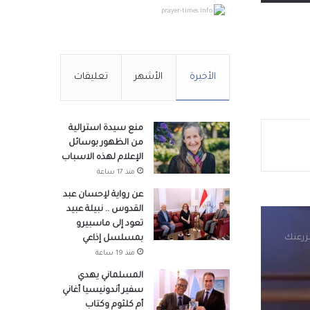
prayer-times.info
الأخيرة
الأشهر
تعليقات
أردنية
منع سيدة استرالية
من الظهور بوسائل
الإعلام لهذه الاسباب
منذ 17 ساعة
مزرعتك
عن رواية لإحسان عبد
القدوس .. نبيلة عبيد
تعود إلى ماسبيرو
بمسلسل إذاعي
منذ 19 ساعة
المسلماني يهدي
سفير أندونيسيا أغاني
ت
أم كلثوم وكتاب