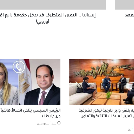
رابع
سعيد رئيس الجمهورية التونسية
اقتصاد
أوروبي!
كي يتعهد
إسبانيا .. اليمين المتطرف قد يدخل حكومة رابع ا
أوروبي!
الرئيس السيسي لأمير الكويت: مرفوض تماماً
المساس بسيادة الكويت أو العبث بأمنها
واستقرارها
مصر تدين الاعتداءات التي استهدفت المملكة ال
الهاشمية الشقيقة
إقبال كبير من المصريين بالخارج على مبادرة “
في مصر”
رئيس الوزراء يلقي كلمة مسجلة أمام مؤتمر
المصريين بالخارج 2026
ية يلتقي وزير خارجية تيمور الشرقية
الرئيس السيسي يتلقى اتصالاً هاتفياً
عزيز العلاقات الثنائية والتعاون
وزراء ايطاليا
منذ أسبوعين
عين
في اتصال هاتفي.. ماكرون يستفسر عن تطورا