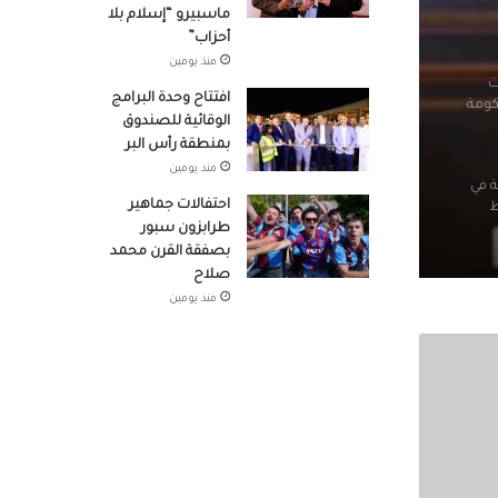
كومة
ماسبيرو “إسلام بلا
أحزاب”
منذ يومين
ة في
افتتاح وحدة البرامج
ط
الوقائية للصندوق
بمنطقة رأس البر
منذ يومين
احتفالات جماهير
طرابزون سبور
بصفقة القرن محمد
صلاح
طنية
منذ يومين
ة
س قيس