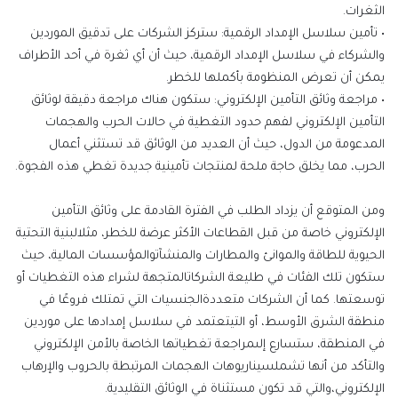
الثغرات.
•
تأمين سلاسل الإمداد الرقمية
:
ستركز الشركات على تدقيق الموردين
والشركاء في سلاسل الإمداد الرقمية، حيث أن أي ثغرة في أحد الأطراف
يمكن أن تعرض المنظومة بأكملها للخطر
.
•
مراجعة وثائق التأمين
الإلكتروني
:
ستكون هناك مراجعة دقيقة لوثائق
التأمين
الإلكتروني
لفهم حدود التغطية في حالات الحرب والهجمات
المدعومة من
ال
دول، حيث أن العديد من الوثائق قد تستثني أعمال
الحرب، مما يخلق حاجة ملحة لمنتجات تأمينية جديدة تغطي هذه الفجوة
.
ومن المتوقع أن يزداد الطلب في الفترة القادمة على وثائق التأمين
الإلكتروني خاصة
من قبل
القطاعات
الأكثر
عرضة
للخطر،
مثل
البنية
التحتية
الحيوية
للطاقة
والموانئ
والمطارات
والمنشآت
والمؤسسات
المالية،
حيث
ستكون
تلك الفئات
في
طليعة
الشركات
المتجهة
لشراء
هذه
التغطيات
أو
توسعتها
.
كما
أن
الشركات
متعددة
الجنسيات
التي
تمتلك
فروعًا
في
منطقة
الشرق
الأوسط،
أو
التي
تعتمد
في
سلاسل
إمدادها
على
موردين
في
المنطقة،
ستسارع
إلى
مراجعة
تغطياتها
الخاصة بالأمن الإلكتروني
والتأكد
من
أنها
تشمل
سيناريوهات
الهجمات
المرتبطة
بالحروب
والإرهاب
الإلكتروني،
والتي
قد
تكون
مستثناة
في
الوثائق
التقليدية
.