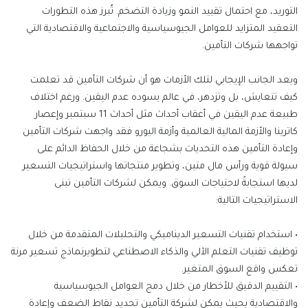
التوريد، مع احتمال تقييد النمو وزيادة التضخم. تُبرز هذه التطورات
التعقيد المتزايد للعوامل الجيوسياسية والاجتماعية والاقتصادية التي
تواجهها شركات التأمين
.
و
ي
عد الجانب الإيجابي لتلك الأزمات هو أن
شركات التأمين قد تعلمت
كيف تتعايش، بل وتزدهر، في عالم يسوده عدم اليقين. ورغم اختلاف
طبيعة عدم اليقين في أعقاب أحداث مثل أحداث 11 سبتمبر وإعصار
كاترينا
والأزمة المالية العالمية وأزمة اليورو فقد واجهت شركات التأمين
وإعادة التأمين هذه التحديات بشجاعة من خلال الحفاظ الدائم على
سيولة قوية ورأس مال متين، وتطوير منتجاتها واستراتيجيات التسعير
لديها استجابةً لاحتياجات السوق
. ويمكن لشركات التأمين تبنى
الاستراتيجيات التالية:
•
استخدام تقنيات
التسعير
الديناميكي
والتحليلات
المتقدمة من خلال
توظيف
تقنيات
التعلم
الآلي
والذكاء
الاصطناعي
لتطوير
نماذج
تسعير
مرنة
تعكس
واقع
السوق
المتغير
.
•
التقييم الدقيق
للأخطار من خلال
دمج العوامل الجيوسياسية
والاقتصادية
بحيث يمكن ل
شر
كة
التأمين تحديد نقاط الضعف وإعادة