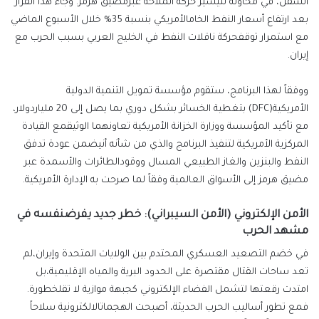
السفن،
في
محاولة
لتيسير
حركة
الملاحة
عبر
مضيق
هرمز
.
وجاء هذا القرار
بعد
ارتفاع
أسعار
النفط
الخام
الأمريكي
بنسبة
35%
خلال
الأسبوع
الماضي
مع
استمرار
توقف
حركة
ناقلات
النفط
في
الخليج
العربي
بسبب
الحرب
مع
إيران
.
ووفقاً
لهذا البرنامج
،
ستقوم
مؤسسة
تمويل
التنمية
الدولية
الأمريكية
(
DFC
)
بتغطية
الخسائر
بشكل
دوري
بما
يصل
إلى
20
مليار
دولار،
مع
تأكيد
المؤسسة
ووزارة
الخزانة
الأمريكية
تعاونهما
الوثيق
مع
القيادة
المركزية
الأمريكية
لتنفيذ
البرنامج
والذي
من شأنه
أن
ي
ضمن
عودة
تدفق
النفط
والبنزين
والغاز
الطبيعي
المسال
ووقود
الطائرات
والأسمدة
عبر
مضيق
هرمز
إلى
الأسواق
العالمية
وفقاً لما صرحت به الإدارة الأمريكية
.
الأمن الإلكتروني (الأمن السيبراني)
:
خطر
جديد
يفرض
نفسه
في
مشهد
الحرب
في
خضم
التصعيد
العسكري
المحتدم
بين
الولايات
المتحدة
وإيران،
لم
تعد
ساحات
القتال
مقتصرة
على
الحدود
البرية
والمياه
الإقليمية،
بل
امتدت
رقعتها
لتشمل
الفضاء
الإلكتروني
كجبهة
موازية
لا
تقل
خطورة
.
فمع
تطور
أساليب
الحرب
الحديثة،
أصبحت
الهجمات
الالكترونية
سلاح
اً