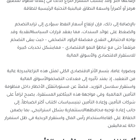
ارتفاعها
أكثر
.
وقد
يتسبب استمرار النزاع كذلك
في
إغلاق
اً
مطول
لمضيق
هرمز
أو
أضرار
اً
واسعة
النطاق
في
البنية
التحتية
الرئيسية
للطاقة
.
بالإضافة إلى ذلك، فإن
ارتفاع
أسعار
النفط
سيؤدى إلى
تزايد
التضخم
و
الضغط على
عوائد
السندات،
مما
يعقد
قرارات
السياسة
النقدية
.
وقد
يواجه
الاحتياطي
النقدي
معضلة
الركود
التضخمي
–
حيث
يبقى
التضخم
مرتفع
اً
حتى
مع
تباطؤ
النمو
الاقتصادي
–
مما
يشكل
تحديات
كبيرة
للاستقرار
الاقتصادي
والأسواق
المالية
.
وبصورة
عامة،
يتسم
الأثر
الاقتصادي
الكلي
لمثل
هذه
النزاعات
بدرجة
عالية
من
التعقيد،
إذ
يمتد
تأثيره
إلى
معدلات
التضخم
والأسواق
المالية
واستقرار
سلاسل
التوريد،
فضلاً
عن
مستويات
تقبّل
الأخطار
داخل
منظومة
التأمين
العالمية
.
وفي
مواجهة
هذه
البيئة
غير
المستقرة،
يصبح
لزاماً
على
شركات
التأمين
وإعادة
التأمين
تبني
سياسات
اكتتاب
أكثر
انضباطاً،
إلى
جانب
إعادة
توجيه
محافظها
الاستثمارية
بشكل
استراتيجي،
بما
يضمن
الحفاظ
على
كفاءة
استخدام
رأس
المال
واستقرار
الربحية
في
ظل
استمرار
حالة
عدم
اليقين
.