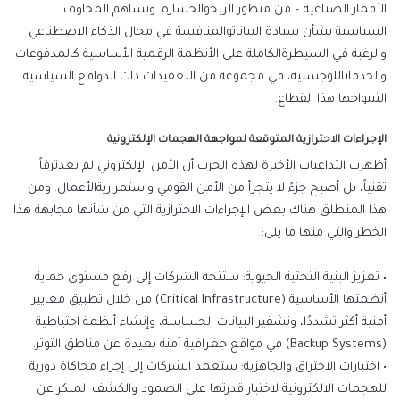
الأقمار
الصناعية
–
من
منظور
الربح
والخسارة
.
وتساهم
المخاوف
السياسية
بشأن
سيادة
البيانات
والمنافسة
في
مجال
الذكاء
الاصطناعي
والرغبة
في
السيطرة
الكاملة
على
الأنظمة
الرقمية
الأساسية
كالمدفوعات
والخدمات
اللوجستية،
في
مجموعة
من
التعقيدات
ذات
الدوافع
السياسية
التي
يواجها
هذا
القطاع
.
الإجراءات الاحترازية المتوقعة
لمواجهة الهجمات الإلكترونية
أظهرت التداعيات الأخيرة ل
هذه
الحرب
أن
الأمن
الإلكتروني
لم
يعد
ترف
اً
تقني
اً
،
بل
أصبح
جزءً
لا
يتجزأ
من
الأمن
القومي
واستمرارية
الأعمال
.
ومن
هذا المنطلق هناك بعض الإجراءات الاحترازية التي من شأنها مجابهة هذا
الخطر والتي منها ما يلى:
•
تعزيز البنية التحتية الحيوية
:
ستتجه الشركات إلى رفع مستوى حماية
أنظمتها الأساسية
(Critical Infrastructure)
من خلال تطبيق معايير
أمنية أكثر تشددًا، وتشفير البيانات الحساسة، وإنشاء أنظمة احتياطية
(Backup Systems)
في مواقع جغرافية آمنة بعيدة عن مناطق التوتر
.
•
اختبارات الاختراق والجاهزية
:
ستعمد الشركات إلى إجراء محاكاة دورية
للهجمات
الالكترونية
لاختبار قدرتها على الصمود والكشف المبكر عن