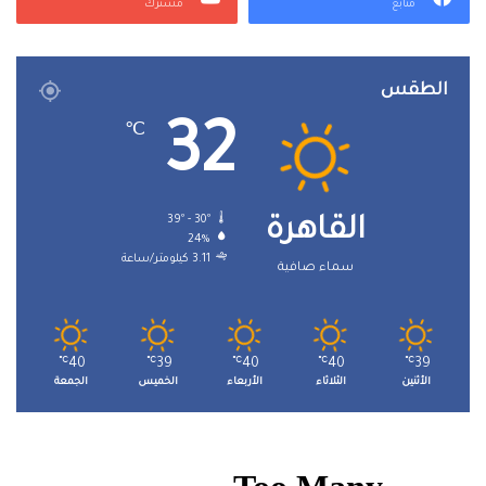
متابع
مشترك
الطقس
32
℃
39º - 30º
القاهرة
24%
3.11 كيلومتر/ساعة
سماء صافية
℃
40
℃
39
℃
40
℃
40
℃
39
الأثنين
الثلاثاء
الأربعاء
الخميس
الجمعة