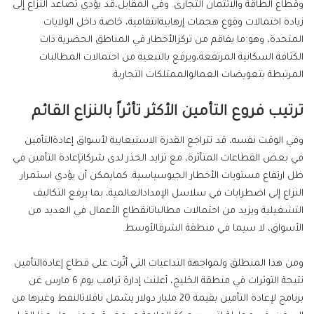
وقطاع
الطاقة
والائتمان التجارى
.
وفي
المقابل،
قد
يؤدي
تصاعد
النزاع
إلى
زيادة
احتمالات
وقوع
هجمات
إرهابية
انتقامية،
خاصة
داخل
الولايات
المتحدة،
وهو
ما
يفاقم
من
تركز
الأخطار
في
المناطق
الحضرية
ذات
الكثافة
السكانية
المرتفعة،
ويرفع
بالتبعية
من
احتمالات
المطالبات
المرتبطة
بتعويضات
العمال
والممتلكات
التجارية
.
ترتيب فروع التأمين
الأكثر تأثراً بالنزاع القائم
وفي
الوقت
نفسه،
قد
تتراجع
القدرة
الاستيعابية
لأسواق
إعادة
التأمين
في
بعض
القطاعات
المتأثرة،
مع
تزايد
الحذر
لدى
شركات
إعادة
التأمين
في
ظل
ارتفاع
مستويات
الأخطار
الجيوسياسية
.
كما
يمكن
أن
يؤدي
استمرار
النزاع
إلى
اضطرابات
في
سلاسل
الإمداد
العالمية،
بما
يرفع
التكاليف
التشغيلية
ويزيد
من
احتمالات
مطالبات
انقطاع
الأعمال
في
العديد
من
الأسواق،
لا
سيما
في
منطقة
الشرق
الأوسط
.
ومن هذا المنطلق ول
مواجهة
التداعيات
التي
أثّرت
على
قطاع
إعادة
التأمين
نتيجة
التوترات
في
منطقة
الخليج،
أعلنت
إدارة
ترامب
يوم
6 مارس
عن
برنامج
لإعادة
التأمين
بقيمة
20
مليار
دولار
يشمل
ناقلات
النفط
وغيرها
من