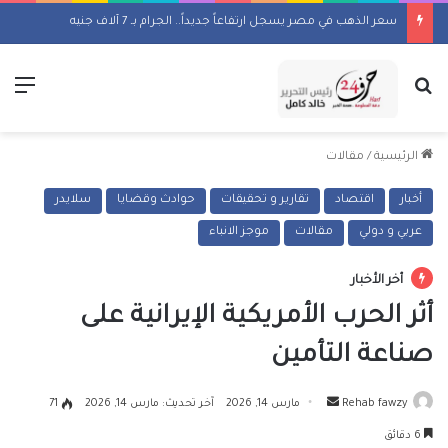
سعر الذهب في مصر يسجل ارتفاعاً جديداً.. الجرام بـ 7 آلاف جنيه
بحث عن
الق
الرئيسية
/
مقالات
أخبار
اقتصاد
تقارير و تحقيقات
حوادث وقضايا
سلايدر
عربي و دولي
مقالات
موجز الانباء
أخر الأخبار
أثر الحرب الأمريكية الإيرانية على
صناعة التأمين
أرسل
Rehab fawzy
مارس 14, 2026
آخر تحديث: مارس 14, 2026
71
بريدا
6 دقائق