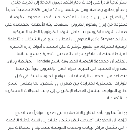
استراتيجي
اً
قادر
اً
على
إحداث
دمار
اقتصادي
دون
الحاجة
إلى
تحريك
جندي
واحد
أو
إطلاق
رصاصة
. ومن ثم
شهد يوم
12 مارس 2026 تصعيداً جديداً
في الصراع بين إيران والولايات المتحدة، حيث
قامت
مجموعات قرصنة
مدعومة من إيران بهجوم إلكتروني استهدف بيئة الأنظمة المعتمدة على
خدمات شركة
مايكروسوفت
داخل شركة التكنولوجيا الطبية الأمريكية
سترايكر
Stryker
وأدى الهجوم إلى تع
طل
واسع في الشبكات والأنظمة
الرقمية للشركة، مع ظهور مؤشرات على استخدام أدوات إدارة الأجهزة
المرتبطة بمنصات مايكروسوفت لتعطيل الأجهزة ومسح بياناتها.
ويُعتقد أن مجموعة القرصنة المعروفة باسم
Handala
، المرتبطة بإيران،
تقف وراء العملية التي اعتبرها خبراء الأمن
الإلكتروني
جزءاً من نمط
متصاعد من الهجمات الرقمية ذات الدوافع الجيوسياسية، في ظل
التوترات العسكرية المتزايدة بين طهران وواشنطن، بما يعكس اتساع
نطاق المواجهة ليشمل الفضاء
الإلكتروني
إلى جانب المجالات العسكرية
والاقتصادية
.
ووفقاً لما ورد بأحد التقارير الاقتصادية التي صدرت مؤخراُ بعد اندلاع
الأزمة، أن
الحكومات
أصبحت تنظر
بشكل
متزايد
إلى
البنية
التحتية
الرقمية
–
التي
تشمل
مراكز
البيانات
وخدمات
الحوسبة
السحابية،
والاتصالات
عبر