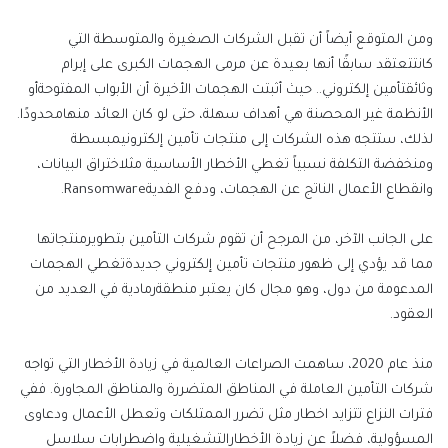
و
من
المتوقع
أيض
اً
أن
تقبل
الشركات
الصغيرة
والمتوسطة
التي
كانت
تعتقد
سابقًا
أنها
بعيدة
عن
مرمى
الهجمات
الكبرى
على
إبرام
وثائق
تأمين
إلكتروني
.. حيث أثبتت
الهجمات
الأخيرة
أن
الأبواب
المفتوحة
أو
الأنظمة
غير
المحصنة
هي
أهداف
سهلة
،
حتى
لو
كان
العائد
منها
محدودًا
.
لذلك،
ستتجه
هذه
الشركات
إلى
منتجات
تأمين
إلكتروني
مبسطة
ومنخفضة
التكلفة
نسبي
اً
تغطي
الأخطار
الأساسية
مثل
اختراق
البيانات،
وانقطاع
الأعمال
الناتج
عن
الهجمات،
ودفع
الفدية
Ransomware
.
على
الجانب
الآخر،
من
المرجح
أن
تقوم
شركات
التأمين
ب
تطوير
منتجاتها
مما
قد
يؤدي
إلى
ظهور
منتجات
تأمين
إلكتروني
جديدة
تغطي
الهجمات
المدعومة
من
دول،
وهو
مجال
كان
يعتبر
منطقة
رمادية
في
العديد
من
العقود
.
منذ عام 2020،
ساهمت
الصراعات العالمية
في زيادة الأخطار
التي تواجه
شركات التأمين العاملة في المناطق المتضررة والمناطق المجاورة.
ففي
فترات النزاع تتزايد اخطار مثل
تضرر
الممتلكات وتعطل الأعمال
ودعاوى
المسؤولية، فضل
عن زيادة
الأخطار
التشغيلية واضطرابات سلاسل