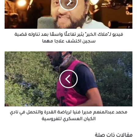
تفاعلًا
واسعًا
بعد
تناوله
قضية
سجين
فيديو لـ"ملاك الخير" يثير تفاعلًا واسعًا بعد تناوله قضية
اكتشف
سجين اكتشف علاجا مهما
علاجا
مهما
محمد
عبدالمنعم
مديرا
فنيا
لرياضة
القدرة
والتحمل
في
نادي
الكيان
محمد عبدالمنعم مديرا فنيا لرياضة القدرة والتحمل في نادي
العسكري
الكيان العسكري للفروسية
للفروسية
مقالات ذات صلة