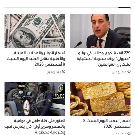
229 ألف شكوى وطلب في يوليو..
أسعار الدولار والعملات العربية
“مدبولي” يوجّه بسرعة الاستجابة
والأجنبية مقابل الجنيه اليوم السبت
لشكاوى المواطنين
8 أغسطس 2026
منذ يومين
منذ يومين
أسعار الذهب اليوم السبت 8
العثور على جثة طفل في عوامية
أغسطس 2026
بالأقصر وتقرير أولي: كان يمارس لعبة
إلكترونية محظورة
منذ يومين