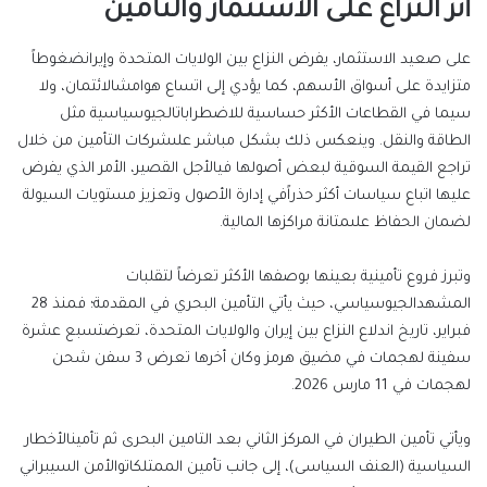
أثر النزاع على الاستثمار
والتأمين
على
صعيد
الاستثمار،
يفرض
النزاع
بين
الولايات
المتحدة
وإيران
ضغوطاً
متزايدة
على
أسواق
الأسهم،
كما
يؤدي
إلى
اتساع
هوامش
الائتمان،
ولا
سيما
في
القطاعات
الأكثر
حساسية
للاضطرابات
الجيوسياسية
مثل
الطاقة
والنقل
.
وينعكس
ذلك
بشكل
مباشر
على
شركات
التأمين
من
خلال
تراجع
القيمة
السوقية
لبعض
أصولها
في
الأجل
القصير،
الأمر
الذي
يفرض
عليها
اتباع
سياسات
أكثر
حذراً
في
إدارة
الأصول
وتعزيز
مستويات
السيولة
لضمان
الحفاظ
على
متانة
مراكزها
المالية
.
وتبرز
فروع
تأمينية
بعينها
بوصفها
الأكثر
تعرضاً
لتقلبات
المشهد
الجيوسياسي،
حيث يأتي
التأمين
البحري
في المقدمة؛ ف
منذ
28
فبراير،
تاريخ
اندلاع
النزاع
بين
إيران
والولايات
المتحدة
،
تعرضت
سبع
عشرة
سفينة
لهجمات
في
مضيق
هرمز
وكان أخرها تعرض 3 سفن شحن
لهجمات في 11 مارس 2026.
ويأتي تأمين
الطيران
في المركز الثاني بعد التامين البحرى ثم
تأمين
الأخطار
السياسية
(العنف السياسى)،
إلى
جانب
تأمين
الممتلكات
والأمن
السيبراني