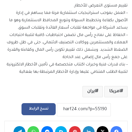
تقييم مستوى التعرض لل
خط
ا
ر
.
•
العمل بموجب
استراتيجيات استثمارية مرنة
مما يساهم في
إدارة
الأصول
ب
كفاءة
وتخطيط السيولة وتنويع المحافظ الاستثمارية
وهو ما
يساعد الشركة فى
مواجهة تقلبات أسعار الفائدة وتقلبات السوق
.
•
الحفاظ على نماذج رأس مال تضمن احتياطيات كافية لتلبية احتياجات
العملاء والمستثمرين ووكالات التصنيف الائتماني، حتى في ظل ظروف
الضغط الشديد. ويشمل ذلك تقييم تكوين رأس المال وكفاءت
ه
والقدرة
على جمع رأس مال إضافي عند الحاجة.
•
بناء
قدرات
فنية
وخبرات
اكتتاب
متخصصة
في تأمين الأخطار الالكترونية
لتلبية
الطلب
المتنامي
عليها
وإدارة
الأخطار المرتبطة بها
بفعالية
امريكا
ايران
نسخ الرابط
فيسبوك
‫X
لينكدإن
بينتيريست
سكايب
ماسنجر
واتساب
تيلقرام