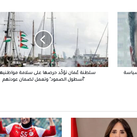
الجديد
سلطنة
عُمان
الرئيس السيسي يجري اتصالاً هاتفياً مع رئيس 
تؤكّد
جمهورية اليونان
حرصها
على
سلامة
مواطنيها
الملايين في استقبال صلاح في المطار عقب و
تركيا للانضمام لنادي طرابزون
في
"أسطول
الصمود"
سياسة
سلطنة عُمان تؤكّد حرصها على سلامة مواطنيها
وتعمل
"أسطول الصمود" وتعمل لضمان عودتهم
التعليم العالي: انطلاق أعمال المرحلة الأولى ل
لضمان
الإلكتروني للقبول بالجامعات الحكومية والمعا
عودتهم
للعام الجامعي 2026/2027
بعد ظهور صلاح بقميص النادي.. طرابزون يتص
محركات البحث
بيزيرا يخبر الزمالك برغبته في الانتقال إلى نادي