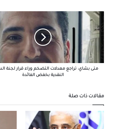
متى
بشاي:
تراجع
معدلات
التضخم
وراء
قرار
لجنة
السياسة
النقدية
متى بشاي: تراجع معدلات التضخم وراء قرار لجنة ال
بخفض
النقدية بخفض الفائدة
الفائدة
مقالات ذات صلة