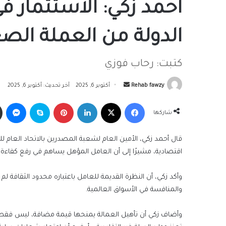
أحمد زكي: الاستثمار ف
الدولة من العملة الص
كتبت: رحاب فوزي
أرسل
Rehab fawzy
أكتوبر 6, 2025
آخر تحديث: أكتوبر 6, 2025
بريدا
فيسبوك
‫X
لينكدإن
بينتيريست
سكايب
ما
إلكترونيا
شاركها
قال أحمد زكي، الأمين العام لشعبة المصدرين بالاتحاد العام لل
اقتصادية، مشيرًا إلى أن العامل المؤهل يساهم في رفع كفاءة ا
وأكد زكي، أن النظرة القديمة للعامل باعتباره محدود الثقافة لم 
والمنافسة في الأسواق العالمية.
وأضاف زكي أن تأهيل العمالة يمنحها قيمة مضافة، ليس فقط في 