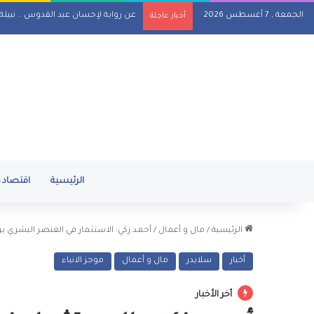
الجمعة , 7 أغسطس 2026
عن رواية لإحسان عبد القدوس .. نبيل
أخبار عاجلة
الرئيسية
اقتصاد
الرئيسية
/
مال و أعمال
/
أحمد زكي: الاستثمار في العنصر البشري ير
أخبار
سلايدر
مال و أعمال
موجز الانباء
أخر الأخبار