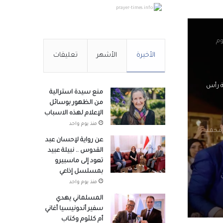
prayer-times.info
وم
الأخيرة
الأشهر
تعليقات
ة رأس
منع سيدة استرالية
من الظهور بوسائل
الإعلام لهذه الاسباب
منذ يوم واحد
 محمد
عن رواية لإحسان عبد
القدوس .. نبيلة عبيد
تعود إلى ماسبيرو
بمسلسل إذاعي
منذ يوم واحد
المسلماني يهدي
سفير أندونيسيا أغاني
أم كلثوم وكتاب
لجيزة