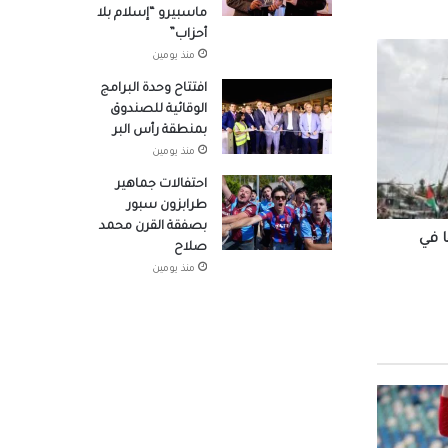
ماسبيرو “إسلام بلا
أحزاب”
منذ يومين
وزراء
افتتاح وحدة البرامج
الوقائية للصندوق
بمنطقة رأس البر
منذ يومين
صوله
احتفالات جماهير
طرابزون سبور
بصفقة القرن محمد
 في
صلاح
لتنسيق
منذ يومين
هد
در
 شباب