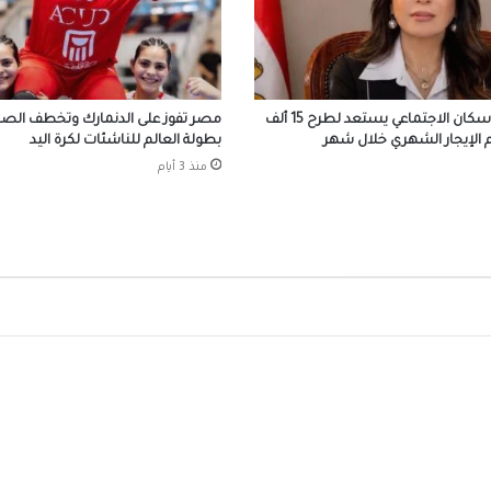
أهلي دبي الإماراتي
المسلماني يهدي سفير أندونيسيا أغاني أم كلث
وكتاب ماسبيرو “إسلام بلا أحزاب”
صندوق الإسكان الاجتماعي يستعد لطرح 15 ألف
مصر تفوز على الدنمارك وتخطف الصدا
الإيجار الشهري خلال شهر
بطولة العالم للناشئات لكرة اليد
منذ 3 أيام
افتتاح وحدة البرامج الوقائية للصندوق بمنطق
البر
احتفالات جماهير طرابزون سبور بصفقة القرن
صلاح
الرئيس السيسي يستقبل ملك مملكة البحرين
الشقيقة اليوم