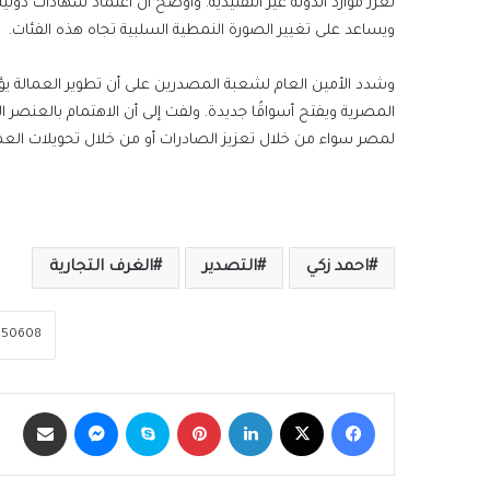
تعزز موارد الدولة غير التقليدية. وأوضح أن اعتماد شهادات دو
ويساعد على تغيير الصورة النمطية السلبية تجاه هذه الفئات.
وشدد الأمين العام لشعبة المصدرين على أن تطوير العمالة يؤد
المصرية ويفتح أسواقًا جديدة. ولفت إلى أن الاهتمام بالعنصر ا
لمصر سواء من خلال تعزيز الصادرات أو من خلال تحويلات العمال
احمد زكي
التصدير
الغرف التجارية
فيسبوك
‫X
لينكدإن
بينتيريست
سكايب
ماسنجر
مشاركة عبر الب