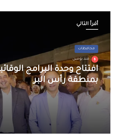
أقرأ التالي
محافظات
منذ يومين
افتتاح وحدة البرامج الوقائ
بمنطقة رأس البر