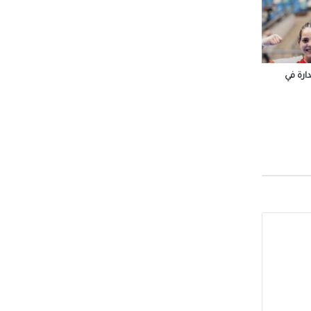
وم
رة في
ة رأس
 محمد