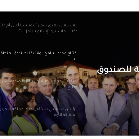
أهلي دبي الإماراتي
المسلماني يهدي سفير أندونيسيا أغاني أم كلث
وكتاب ماسبيرو “إسلام بلا أحزاب”
افتتاح وحدة البرامج الوقائية للصندوق بمنطق
البر
ية للصندوق
احتفالات جماهير طرابزون سبور بصفقة القرن
صلاح
الرئيس السيسي يستقبل ملك مملكة البحرين
الشقيقة اليوم
محافظ الجيزة يهنئ لواء حاتم حسن مدير أمن ا