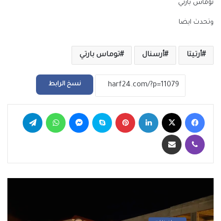
توماس بارتي
وتحدث ايضا
أرتيتا
أرسنال
توماس بارتي
نسخ الرابط
فيسبوك
‫X
لينكدإن
بينتيريست
سكايب
ماسنجر
واتساب
تيلقرام
ڤايبر
مشاركة عبر البريد