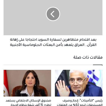
متظاهرين
لسفارة
السويد
احتجاجا
على
إهانة
القرآن..
العراق
بعد اقتحام متظاهرين لسفارة السويد احتجاجا على إهانة
يتعهد
القرآن.. العراق يتعهد بأمن البعثات الدبلوماسية الأجنبية
بأمن
البعثات
مقالات ذات صلة
الدبلوماسية
الأجنبية
رئيس “التأمينات”: إنجاز وصرف
صندوق الإسكان الاجتماعي يستعد
المستحقات لنحو 92% من الملفات
لطرح 15 ألف شقة بنظام الإيجار