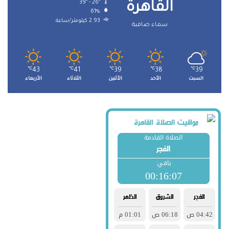
39º - 26º
القاهرة
61%
2.93 كيلومتر/ساعة
سماء صافية
℃
43
℃
41
℃
39
℃
38
℃
39
السبت
الأحد
الأثنين
الثلاثاء
الأربعاء