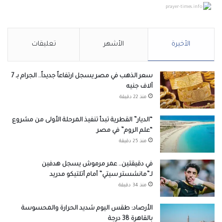
prayer-times.info
الأخيرة
الأشهر
تعليقات
سعر الذهب في مصر يسجل ارتفاعاً جديداً.. الجرام بـ 7
آلاف جنيه
منذ 22 دقيقة
“الديار” القطرية تبدأ تنفيذ المرحلة الأولى من مشروع
“علم الروم” في مصر
منذ 25 دقيقة
في دقيقتين.. عمر مرموش يسجل هدفين
لـ”مانشستر سيتي” أمام أتلتيكو مدريد
منذ 34 دقيقة
الأرصاد: طقس اليوم شديد الحرارة والمحسوسة
بالقاهرة 38 درجة