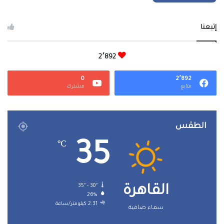
إتبعنا
2٬892
0
2٬892
متابع
مشترك
الطقس
35
℃
35º - 30º
القاهرة
26%
2.31 كيلومتر/ساعة
سماء صافية