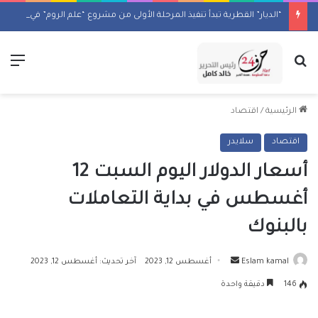
“الديار” القطرية تبدأ تنفيذ المرحلة الأولى من مشروع “علم الروم” في مصر
بحث عن
الق
الرئيسية
/
اقتصاد
اقتصاد
سلايدر
أسعار الدولار اليوم السبت 12
أغسطس في بداية التعاملات
بالبنوك
أرسل
Eslam kamal
أغسطس 12, 2023
آخر تحديث: أغسطس 12, 2023
بريدا
146
دقيقة واحدة
إلكترونيا