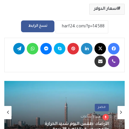
اسعار الدولار
نسخ الرابط
فيسبوك
‫X
لينكدإن
بينتيريست
سكايب
ماسنجر
واتساب
تيلقرام
ڤايبر
مشاركة عبر البريد
مصر
منذ 3 ساعات
الأرصاد: طقس اليوم شديد الحرارة