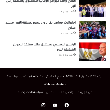
افتتاح وحدة البرامج الوقائية للصندوق بمنطقة رأس
البر
منذ يوم واحد
احتفالات جماهير طرابزون سبور بصفقة القرن محمد
صلاح
منذ يوم واحد
الرئيس السيسي يستقبل ملك مملكة البحرين
الشقيقة اليوم
منذ يوم واحد
حرف 24 © حقوق النشر 2026، جميع الحقوق محفوظة. تم التطوير بواسطة
Webline Masters
عن الجريدة
تواصل معنا
للاعلان
سياسة الخصوصية
فيسبوك
‫YouTube
انستقرام