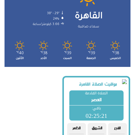
38º - 29º
القاهرة
24%
3.66 كيلومتر/ساعة
سماء صافية
℃
40
℃
38
℃
39
℃
39
℃
38
الخميس
الجمعة
السبت
الأحد
الأثنين