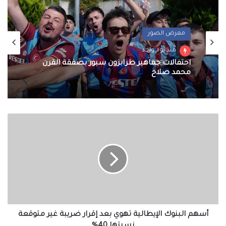
معرض الصور
منذ يوم واحد
احتفالات جماهير طرابزون سبور بصفقة القرن
محمد صلاح
أسهم
البنوك
الإيطالية
تهوي
بعد
إقرار
ضريبة
غير
متوقعة
نسبتها
أسهم البنوك الإيطالية تهوي بعد إقرار ضريبة غير متوقعة
40%