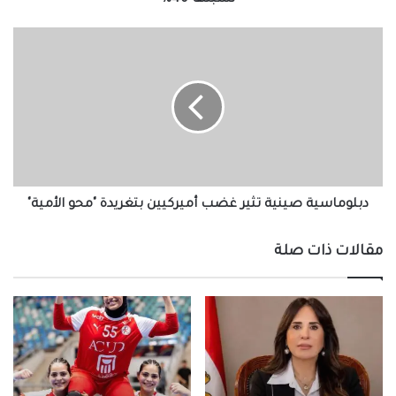
نسبتها 40%
دبلوماسية
صينية
تثير
غضب
أميركيين
بتغريدة
"محو
الأمية"
دبلوماسية صينية تثير غضب أميركيين بتغريدة "محو الأمية"
مقالات ذات صلة