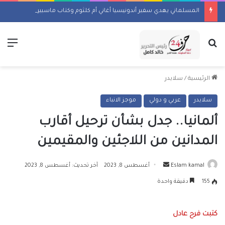
المسلماني يهدي سفير أندونيسيا أغاني أم كلثوم وكتاب ماسبيرو “إسلام بلا أحزاب”
بحث عن
الق
الرئيسية
/
سلايدر
سلايدر
عربي و دولي
موجز الانباء
ألمانيا.. جدل بشأن ترحيل أقارب
المدانين من اللاجئين والمقيمين
أرسل
Eslam kamal
أغسطس 8, 2023
آخر تحديث: أغسطس 8, 2023
بريدا
155
دقيقة واحدة
إلكترونيا
كتبت فرح عادل