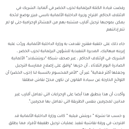
رفضت قيادة الكتلة البرلمانية لحزب الخضر في ألمانيا، الشريك في
الائتلاف الحاكم، اقتراح وزيرة الداخلية الألمانية نانسي فيزر بوضع لائحة
يمكن بموجبها ترحيل أقارب مشتبه بهم من العشائر الإجرامية حتى لو لم
تتم إدانتهم.
جاء ذلك على خلفية مقترح تقدمت به وزارة الداخلية الألمانية، وردّت عليه
إيرينه ميهاليك، المديرة التنفيذية للشؤون البرلمانية لحزب الخضر ،
الشريك في الإئتلاف الحاكم ، عبر صحف شبكة “دويتشلاند” الألمانية
الصادرة اليوم الثلاثاء ، أن حزبها “وافق على إصلاح ممارسة الترحيل
وجعلها أكثر فعالية” غير أن “الأمر المحسوم بالنسبة لنا (حزب الخضر) أن
اللوائح الخارجة عن سيادة القانون لن تكون محلّ نقاش مطلقا.
وأكدت أن هذا ينطبق هذا أيضا على الإجراءات التي تعامل أقارب غير
مدانين لمجرمين بنفس الطريقة التي تعامل بها مجرمين”.
و حسب ما نشرته ” دويتش فيليه ” كانت وزارة الداخلية الألمانية قد
اقترحت في ورقة نقاشية تنفيذ عمليات ترحيل طفيفة لأفراد مما يطلق