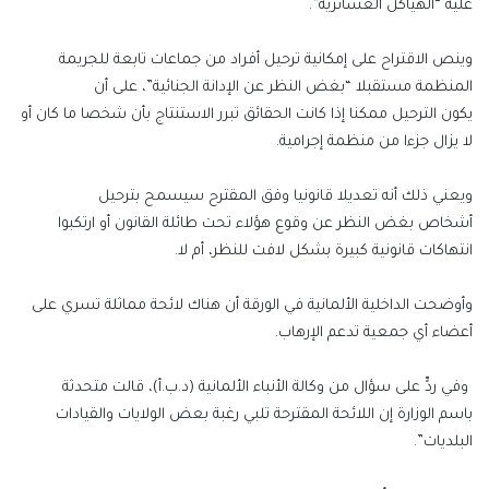
عليه “الهياكل العشائرية”.
وينص الاقتراح على إمكانية ترحيل أفراد من جماعات تابعة للجريمة
المنظمة مستقبلا “بغض النظر عن الإدانة الجنائية”، على أن
يكون الترحيل ممكنا إذا كانت الحقائق تبرر الاستنتاج بأن شخصا ما كان أو
لا يزال جزءا من منظمة إجرامية.
ويعني ذلك أنه تعديلا قانونيا وفق المقترح سيسمح بترحيل
أشخاص بغض النظر عن وقوع هؤلاء تحت طائلة القانون أو ارتكبوا
انتهاكات قانونية كبيرة بشكل لافت للنظر، أم لا.
وأوضحت الداخلية الألمانية في الورقة أن هناك لائحة مماثلة تسري على
أعضاء أي جمعية تدعم الإرهاب.
وفي ردٍّ على سؤال من وكالة الأنباء الألمانية (د.ب.أ)، قالت متحدثة
باسم الوزارة إن اللائحة المقترحة تلبي رغبة بعض الولايات والقيادات
البلديات”.