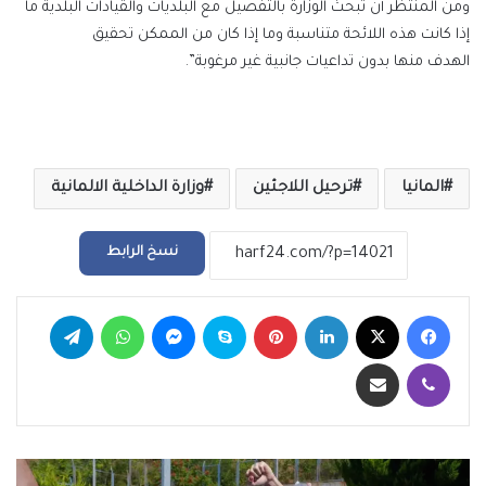
ومن المنتظر أن تبحث الوزارة بالتفصيل مع البلديات والقيادات البلدية ما
إذا كانت هذه اللائحة متناسبة وما إذا كان من الممكن تحقيق
الهدف منها بدون تداعيات جانبية غير مرغوبة”.
المانيا
ترحيل اللاجئين
وزارة الداخلية الالمانية
نسخ الرابط
فيسبوك
‫X
لينكدإن
بينتيريست
سكايب
ماسنجر
واتساب
تيلقرام
ڤايبر
مشاركة عبر البريد