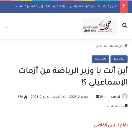
عن رواية لإحسان عبد القدوس .. نبيلة عبيد تعود إلى ماسبيرو بمسلسل إذاعي
بحث عن
الق
الرئيسية
/
سلايدر
سلايدر
مقالات
أين أنت يا وزير الرياضة من أزمات
الإسماعيلي ؟!
أرسل
Eslam kamal
يوليو 2, 2023
آخر تحديث: يوليو 2, 2023
376
بريدا
دقيقة واحدة
إلكترونيا
بقلم نانسي القاضي