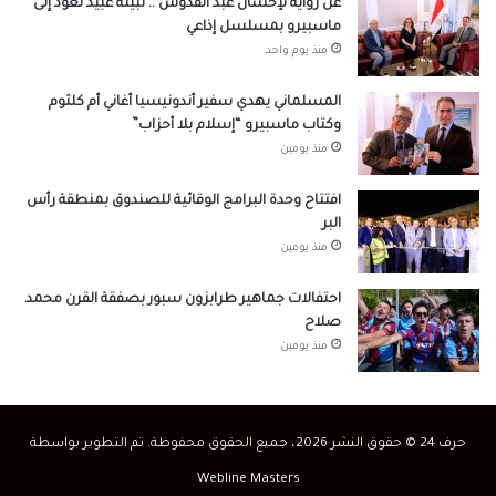
عن رواية لإحسان عبد القدوس .. نبيلة عبيد تعود إلى
ماسبيرو بمسلسل إذاعي
منذ يوم واحد
المسلماني يهدي سفير أندونيسيا أغاني أم كلثوم
وكتاب ماسبيرو “إسلام بلا أحزاب”
منذ يومين
افتتاح وحدة البرامج الوقائية للصندوق بمنطقة رأس
البر
منذ يومين
احتفالات جماهير طرابزون سبور بصفقة القرن محمد
صلاح
منذ يومين
حرف 24 © حقوق النشر 2026، جميع الحقوق محفوظة. تم التطوير بواسطة
Webline Masters