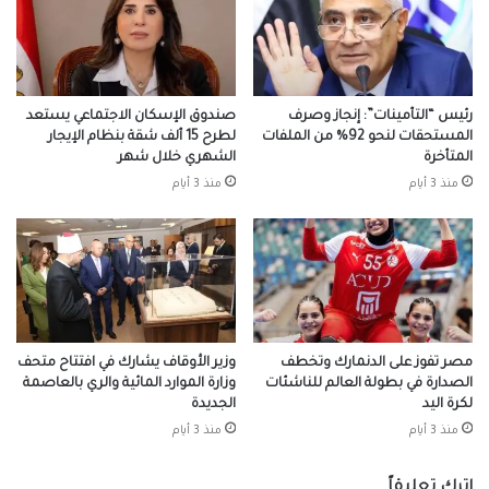
رئيس “التأمينات”: إنجاز وصرف
صندوق الإسكان الاجتماعي يستعد
المستحقات لنحو 92% من الملفات
لطرح 15 ألف شقة بنظام الإيجار
المتأخرة
الشهري خلال شهر
منذ 3 أيام
منذ 3 أيام
مصر تفوز على الدنمارك وتخطف
وزير الأوقاف يشارك في افتتاح متحف
الصدارة في بطولة العالم للناشئات
وزارة الموارد المائية والري بالعاصمة
لكرة اليد
الجديدة
منذ 3 أيام
منذ 3 أيام
اترك تعليقاً