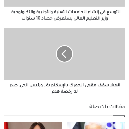
التعليم
العالي
التوسع في إنشاء الجامعات الأهلية والأجنبية والتكنولوجية..
يستعرض
وزير التعليم العالي يستعرض حصاد 10 سنوات
حصاد
10
انهيار
سنوات
سقف
مقهى
الجمرك
بالإسكندرية..
ورئيس
الحي:
صدر
له
رخصة
انهيار سقف مقهى الجمرك بالإسكندرية.. ورئيس الحي: صدر
هدم
له رخصة هدم
مقالات ذات صلة