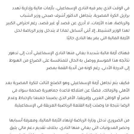
في الوقت الذي يمر فيه النادي الإسماعيلي، بأزمات مالية وإدارية تهدد
برازيل الكرة المصرية، يتجاهل الدكتور أشرف صبحي وزير الشباب
والرياضة، هذه الأزمات، لا أدري عن قصد أو غير قصد، رغم احترامي الكبير
لهذا الوزير النشيط، إلا أنني أتساءل لماذا لا يتدخل وزير الرياضة لحل
الأزمة المالية التي يمر بها النادي حاليًا.
فهناك أزمة مالية شديدة يعاني منها النادي الإسماعيلي أدت إلى تدهور
نتائجه هذا الموسم ووصل به الحال للمنافسة على الصراع من الهبوط
إلى الدرجة الأدنى، رغم كونه من أندية القمة بمصر.
فكيف يتم تجاهل أزمة الإسماعيلي وهو الضلع الثالث للكرة المصرية بعد
الأهلي والزمالك، فضلًا عن امتلاكه قاعدة جماهيرية ضخمة سواء في
مصر أو الوطن العربي وإفريقيا، الأمر الذي يصيبنا جميعا بالإحباط وعدم
الرضا نتيجة ما وصلت إليه القلعة الرياضية العريقة في الإسماعيلية.
من الضروري تدخل وزارة الرياضة لإنهاء الأزمة المالية، ومعرفة أسبابها
وحصر المديونيات التي يعاني منها النادي، بخلاف تقديم دعم مالي يليق