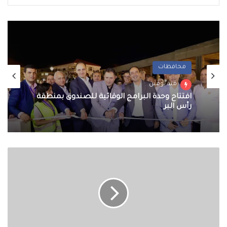
محافظات
منذ يومين
افتتاح وحدة البرامج الوقائية للصندوق بمنطقة
رأس البر
التوسع
في
إنشاء
الجامعات
الأهلية
والأجنبية
والتكنولوجية..
وزير