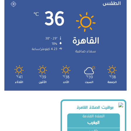
الطقس
36
℃
38º - 29º
القاهرة
18%
4.23 كيلومتر/ساعة
سماء صافية
℃
41
℃
39
℃
38
℃
39
℃
38
الجمعة
السبت
الأحد
الأثنين
الثلاثاء