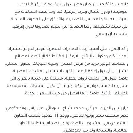
ملاحيين منتظمين يربطان مصر بدول شرق وجنوب إفريقيا (دول
الكوميسا) ودول شمال وغرب إفريقيا، كما وجه بعقد اجتماعات مع
الغرف التجارية والمجالس التصديرية، والتوافق على الخطوط الملاحية
التي سيتم تشغيلها، وكذا البضائع التي سيتم تصديرها لدول إفريقيا،
بحسب بيان رسمي.
وأكد البهي، على أهمية زيادة الصادرات المصرية لتوفير الدولار لاستيراد
المواد الخام ومكونات الإنتاج اللازمة لزيادة الطاقة الإنتاجية للمصانع
وانتظامها لتوفير مزيد من فرص العمل، وتلبية احتياجات السوق المحلي،
مشيرًا إلى أن دول إعادة الإعمار الأقرب لاستقبال المنتجات المصرية،
خاصة الدول التي تمتلك ثروات نفطية، مستدلًا على حديثه بالعراق التي
تستورد بـ20 مليار دولار من تركيا، وترغب أن تكون المنتجات المصرية بديلا
لنظيرتها التركية، خاصة وأنها أفضل من حيث السعر والجودة.
وزار رئيس الوزراء العراقي، محمد شياع السوداني، على رأس وفد حكومي،
مصر منتصف شهر يونيو/الماضي، ووقع 11 اتفاقية شملت التعاون
الاقتصادي في المشروعات الصغيرة والانضمام لمنظمة التجارة
العالمية، والسياحة وتدريب الموظفين.