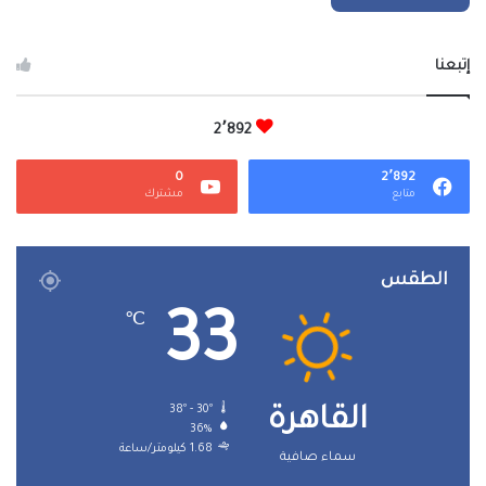
إتبعنا
2٬892
0
2٬892
متابع
مشترك
الطقس
33
℃
38º - 30º
القاهرة
36%
1.68 كيلومتر/ساعة
سماء صافية