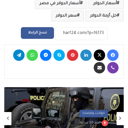
أسعار الدولار
أسعار الدولار في مصر
حل أزمة الدولار
سعر الدولار
نسخ الرابط
فيسبوك
‫X
لينكدإن
بينتيريست
سكايب
ماسنجر
واتساب
تيلقرام
ڤايبر
مشاركة عبر البريد
حوادث وقضايا
رياضة
منذ 20 ساعة