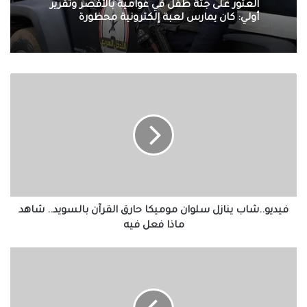
منذ 21 ساعة
العثور على جثة طفل في عوامية بالأقصر وتقرير
أولي: كان يمارس لعبة إلكترونية محظورة
فيديو..شاب
الزمالك يعلن التشكيل الكامل للجهاز الفني
ينازل
لفريق الكرة بقيادة معتمد جمال
سلوان
موميكا
حارق
القرآن
بالسويد..
شاهد
ماذا
فعل
فيديو..شاب ينازل سلوان موميكا حارق القرآن بالسويد.. شاهد
فيه
ماذا فعل فيه
اعتقال
شخصين
"وضعا
هاتفا