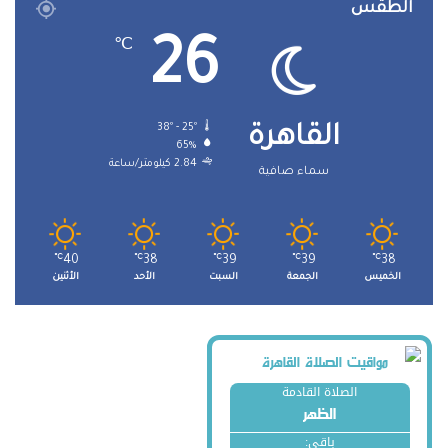
الطقس
26
℃
38º - 25º
القاهرة
65%
2.84 كيلومتر/ساعة
سماء صافية
℃
40
℃
38
℃
39
℃
39
℃
38
الخميس
الجمعة
السبت
الأحد
الأثنين