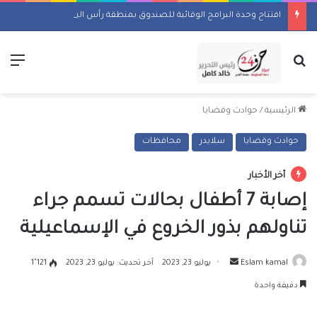
افتتاح وحدة البرامج الوقائية للصندوق بمنطقة رأس البر
بحث عن
الق
الرئيسية
/
حوادث وقضايا
حوادث وقضايا
سلايدر
محافظات
أخر الأخبار
إصابة 7 أطفال بحالات تسمم جراء
تناولهم بذور الخروع في الإسماعيلية
أرسل
Eslam kamal
يوليو 23, 2023
آخر تحديث: يوليو 23, 2023
1٬121
بريدا
دقيقة واحدة
إلكترونيا