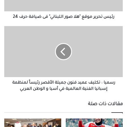
ضيافة
حرف
24
رئيس تحرير موقع "هلا صور اللبناني" فى ضيافة حرف 24
رسميا
:
تكليف
عميد
فنون
جميلة
الأقصر
رئيساً
لمنظمة
إسبانيا
رسميا : تكليف عميد فنون جميلة الأقصر رئيساً لمنظمة
الفنية
إسبانيا الفنية العالمية في آسيا و الوطن العربي
العالمية
في
مقالات ذات صلة
آسيا
و
الوطن
العربي