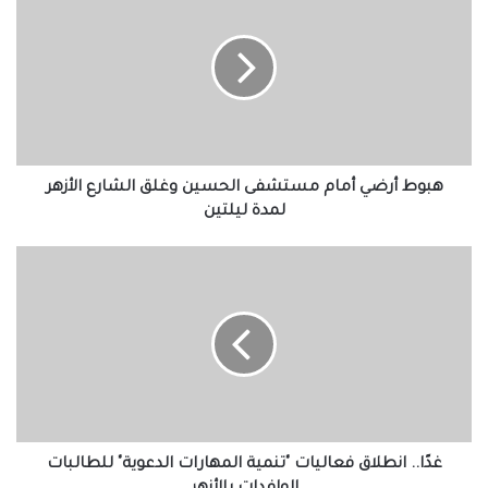
أرضي
أمام
مستشفى
الحسين
وغلق
الشارع
الأزهر
لمدة
ليلتين
هبوط أرضي أمام مستشفى الحسين وغلق الشارع الأزهر
لمدة ليلتين
غدًا..
انطلاق
فعاليات
"تنمية
المهارات
الدعوية"
للطالبات
الوافدات
بالأزهر
غدًا.. انطلاق فعاليات "تنمية المهارات الدعوية" للطالبات