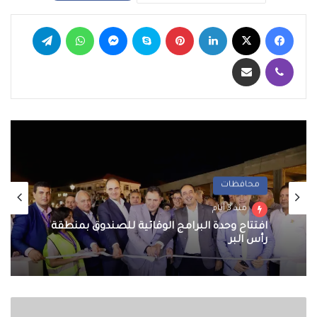
فيسبوك
‫X
لينكدإن
بينتيريست
سكايب
ماسنجر
واتساب
تيلقرام
ڤايبر
مشاركة عبر البريد
محافظات
منذ 3 أيام
افتتاح وحدة البرامج الوقائية للصندوق بمنطقة
رأس البر
هبوط