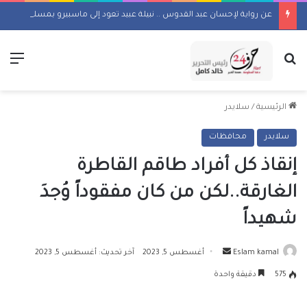
عن رواية لإحسان عبد القدوس .. نبيلة عبيد تعود إلى ماسبيرو بمسلسل إذاعي
بحث عن
الق
الرئيسية
/
سلايدر
سلايدر
محافظات
إنقاذ كل أفراد طاقم القاطرة
الغارقة..لكن من كان مفقوداً وُجدَ
شهيداً
أرسل
Eslam kamal
أغسطس 5, 2023
آخر تحديث: أغسطس 5, 2023
بريدا
575
دقيقة واحدة
إلكترونيا