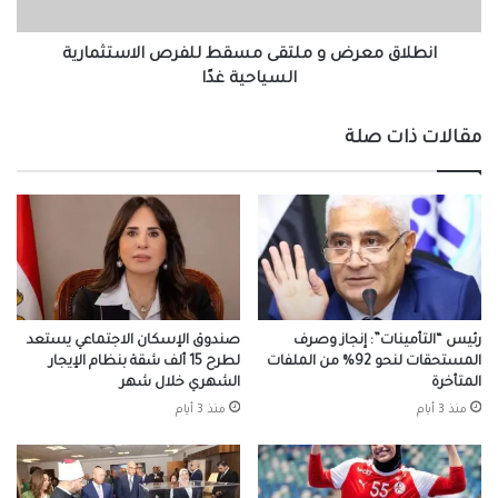
السياحية
غدًا
انطلاق معرض و ملتقى مسقط للفرص الاستثمارية
السياحية غدًا
مقالات ذات صلة
رئيس “التأمينات”: إنجاز وصرف
صندوق الإسكان الاجتماعي يستعد
المستحقات لنحو 92% من الملفات
لطرح 15 ألف شقة بنظام الإيجار
المتأخرة
الشهري خلال شهر
منذ 3 أيام
منذ 3 أيام