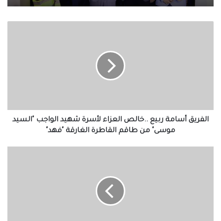
الفريق
أسامة
ربيع
..خالص
العزاء
لأسرة
شهيد
الواجب
"السيد
موسى"
الفريق أسامة ربيع ..خالص العزاء لأسرة شهيد الواجب "السيد
من
موسى" من طاقم القاطرة الغارقة "فهد"
طاقم
القاطرة
انطلاق
الغارقة
معرض
"فهد"
و
ملتقى
مسقط
للفرص
الاستثمارية