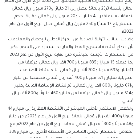
ارتفع حجم الاستثمارات الأجنبية المباشرة حتى نهاية الربع الأول من العام
الحالي بنسبة 3ر23 بالمائة ليصل إلى 21 مليارًا و270 مليون ريال عُماني
بتدفقات مالية تقدر بـ 4 مليارات و20 مليون ريال عُماني مقارنة بحجم
استثمار بلغ 17 مليارًا و250 مليون ريال عُماني خلال الربع الأول من عام
2022م.
وأفادت البيانات الأولية الصادرة عن المركز الوطني للإحصاء والمعلومات
بأن قطاع أنشطة استخراج النفط والغاز قد استحوذ على الحجم الأكبر
من الاستثمارات الأجنبية المباشرة حتى نهاية الربع الأول من عام 2023
بما قيمته 15 مليارا و835 مليونا و700 ألف ريال عُماني مرتفعًا من
11مليارا و697 مليونا و700 ألف ريال عُماني، تلاه نشاط الصناعات
التحويلية بمليار و571 مليونا و400 ألف ريال عُماني منخفضا من مليار
و671 مليونا و600 ألف ريال عُماني، ثم نشاط الوساطة المالية بمليار
و514 مليون ريال عُماني مرتفعا من مليار و460 مليونًا و800 ألف ريال
عُماني.
وانخفض الاستثمار الأجنبي المباشر في الأنشطة العقارية إلى مليار و44
مليونا و400 ألف ريال عُماني بنهاية الربع الأول في عام 2023م من مليار
و48 مليونًا و300 ألف ريال عُماني بنهاية الربع الأول من عام 2022م مع
انخفاض الاستثمار الأجنبي المباشر في الأنشطة الأخرى إلى مليار و308