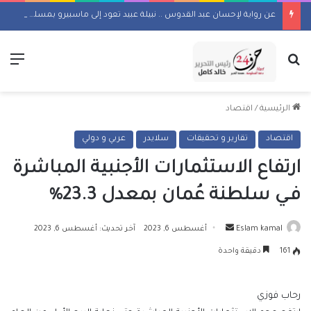
عن رواية لإحسان عبد القدوس .. نبيلة عبيد تعود إلى ماسبيرو بمسلسل إذاعي
بحث عن
الق
الرئيسية
/
اقتصاد
اقتصاد
تقارير و تحقيقات
سلايدر
عربي و دولي
ارتفاع الاستثمارات الأجنبية المباشرة
فـي سلطنة عُمان بمعدل 23.3%
أرسل
Eslam kamal
أغسطس 6, 2023
آخر تحديث: أغسطس 6, 2023
بريدا
161
دقيقة واحدة
إلكترونيا
رحاب فوزي