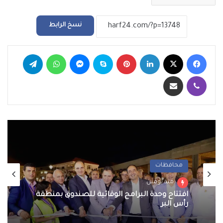
نسخ الرابط
فيسبوك
‫X
لينكدإن
بينتيريست
سكايب
ماسنجر
واتساب
تيلقرام
ڤايبر
مشاركة عبر البريد
محافظات
منذ يومين
افتتاح وحدة البرامج الوقائية للصندوق بمنطقة
رأس البر