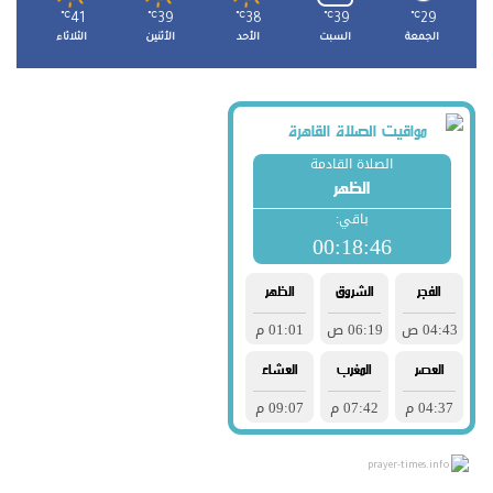
℃
41
℃
39
℃
38
℃
39
℃
29
الجمعة
السبت
الأحد
الأثنين
الثلاثاء
prayer-times.info