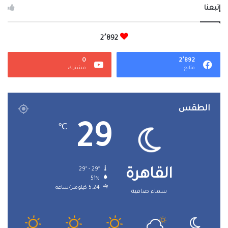
إتبعنا
2٬892
0
2٬892
متابع
مشترك
الطقس
29
℃
29º - 29º
القاهرة
51%
5.24 كيلومتر/ساعة
سماء صافية