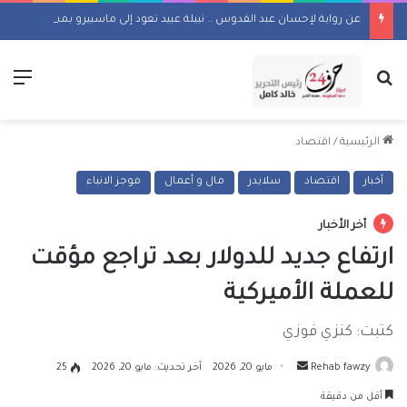
عن رواية لإحسان عبد القدوس .. نبيلة عبيد تعود إلى ماسبيرو بمسلسل إذاعي
بحث عن
الق
الرئيسية
/
اقتصاد
أخبار
اقتصاد
سلايدر
مال و أعمال
موجز الانباء
أخر الأخبار
ارتفاع جديد للدولار بعد تراجع مؤقت
للعملة الأميركية
كتبت: كنزي فوزي
أرسل
Rehab fawzy
مايو 20, 2026
آخر تحديث: مايو 20, 2026
25
بريدا
أقل من دقيقة