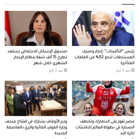
رئيس “التأمينات”: إنجاز وصرف
صندوق الإسكان الاجتماعي يستعد
المستحقات لنحو 92% من الملفات
لطرح 15 ألف شقة بنظام الإيجار
المتأخرة
الشهري خلال شهر
منذ 3 أيام
منذ 3 أيام
مصر تفوز على الدنمارك وتخطف
وزير الأوقاف يشارك في افتتاح متحف
الصدارة في بطولة العالم للناشئات
وزارة الموارد المائية والري بالعاصمة
لكرة اليد
الجديدة