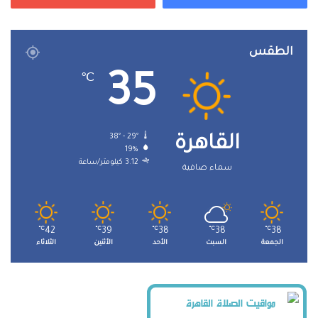
الطقس
35
℃
38º - 29º
القاهرة
19%
3.12 كيلومتر/ساعة
سماء صافية
℃
42
℃
39
℃
38
℃
38
℃
38
الجمعة
السبت
الأحد
الأثنين
الثلاثاء