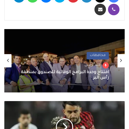
ڤايبر
مشاركة عبر البريد
محافظات
منذ يومين
افتتاح وحدة البرامج الوقائية للصندوق بمنطقة
رأس البر
اتحاد
العاصمة
الجزائري
يشكر
الزمالك