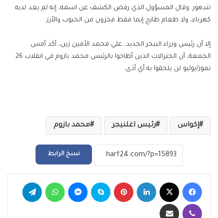
تتدهور. وقال المسؤول الذي رفض الكشف عن اسمه، إنه لم يعد لديه
كهرباء، ولا طعام طازج إنما فقط مخزون من الحبوب والأرز.
إلا أن رئيس وزراء النيجر الجديد، علي محمد الأمين زين، أكد أمس
الجمعة، أن الجنرالات الذين أطاحوا بالرئيس محمد بازوم في انقلاب 26
تموز/يوليو لن يلحقوا به أي أذى.
إكواس
رئيس اغلنيجر
محمد بازوم
نسخ الرابط
فيسبوك
‫X
لينكدإن
بينتيريست
سكايب
ماسنجر
واتساب
تيلقرام
ڤايبر
مشاركة عبر البريد