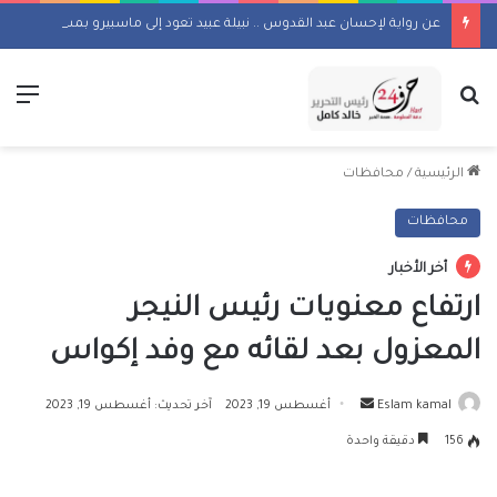
عن رواية لإحسان عبد القدوس .. نبيلة عبيد تعود إلى ماسبيرو بمسلسل إذاعي
بحث عن
الق
الرئيسية
/
محافظات
محافظات
أخر الأخبار
ارتفاع معنويات رئيس النيجر
المعزول بعد لقائه مع وفد إكواس
أرسل
Eslam kamal
أغسطس 19, 2023
آخر تحديث: أغسطس 19, 2023
بريدا
156
دقيقة واحدة
إلكترونيا