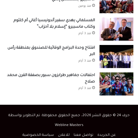
منذ يومين
المسلماني يهدي سفير أندونيسيا أغاني أم كلثوم
وكتاب ماسبيرو “إسلام بلا أحزاب”
منذ 3 أيام
افتتاح وحدة البرامج الوقائية للصندوق بمنطقة رأس
البر
منذ 3 أيام
احتفالات جماهير طرابزون سبور بصفقة القرن محمد
صلاح
منذ 3 أيام
حرف 24 © حقوق النشر 2026، جميع الحقوق محفوظة. تم التطوير بواسطة
Webline Masters
عن الجريدة
تواصل معنا
للاعلان
سياسة الخصوصية