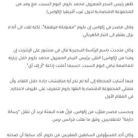
ظهر رئيس النيجر المعزول محمد بازوم، اليوم السبت، مع وفد من
المجموعة الاقتصادية لدول غرب أفريقيا (إكواس).
وقال مصدر في إكواس إن بازوم “معنوياته مرتفعة”، لكنه لفت الى أنه لا
يزال يفتقر الى التيار الكهربائي.
وكان متحدث باسم الرئاسة النيجيرية قال في منشور على الإنترنت إن
وفدا من (إكواس) التقى برئيس النيجر المعزول محمد بازوم خلال زيارته
للعاصمة نيامي اليوم السبت، حسبما أعلنت إذاعة “آر إف آي”.
فيما أشارت المحطة إلى أنه لم تجر أية مناقشات جادة خلال اللقاء، وأن
ممثلي المجموعة الاقتصادية التقوا بازوم للتعرف على ظروف احتجازه،
في المقام الأول.
وبحسب مصدر مقرّب من إكواس، فإنّ هذه البعثة تريد أن تنقل “رسالة
حازمة” للانقلابيين، وفق ما نقلت فرانس برس.
وكان أحد المسؤولين السابقين المقربين من بازوم، أكد سابقا أن صحته