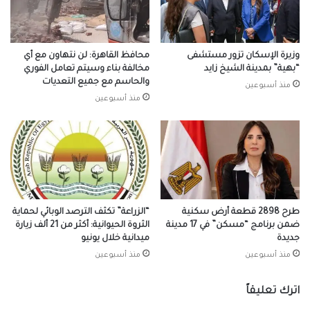
وزيرة الإسكان تزور مستشفى
محافظ القاهرة: لن نتهاون مع أي
“بهية” بمدينة الشيخ زايد
مخالفة بناء وسيتم تعامل الفوري
والحاسم مع جميع التعديات
منذ أسبوعين
منذ أسبوعين
طرح 2898 قطعة أرض سكنية
“الزراعة” تكثف الترصد الوبائي لحماية
ضمن برنامج “مسكن” في 17 مدينة
الثروة الحيوانية: أكثر من 21 ألف زيارة
جديدة
ميدانية خلال يونيو
منذ أسبوعين
منذ أسبوعين
اترك تعليقاً