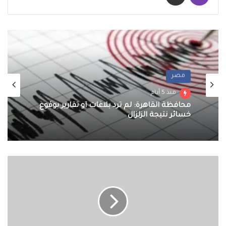
مصر
منذ 5 أيام
محافظة القاهرة: لم ترد بلاغات أو تقارير بوقوع
خسائر نتيجة الزلزال
حكم
من
يطيل
القراءة
في
الصلاة؟