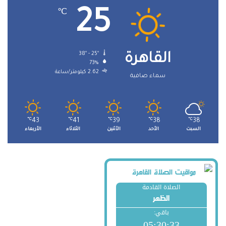
25
℃
38º - 25º
القاهرة
73%
2.62 كيلومتر/ساعة
سماء صافية
℃
43
℃
41
℃
39
℃
38
℃
38
السبت
الأحد
الأثنين
الثلاثاء
الأربعاء