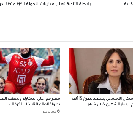
فنية
رابطة الأندية تعلن مباريات الجولة الـ٣٣ و ٣٤ للدوري
بعد ظهور صلاح بقميص النادي.. طرابزون يتص
محركات البحث
بيزيرا يخبر الزمالك برغبته في الانتقال إلى نادي
أهلي دبي الإماراتي
المسلماني يهدي سفير أندونيسيا أغاني أم كلث
وكتاب ماسبيرو “إسلام بلا أحزاب”
افتتاح وحدة البرامج الوقائية للصندوق بمنطق
البر
صندوق الإسكان الاجتماعي يستعد لطرح 15 ألف
مصر تفوز على الدنمارك وتخطف الصدا
الإيجار الشهري خلال شهر
بطولة العالم للناشئات لكرة اليد
منذ يومين
احتفالات جماهير طرابزون سبور بصفقة القرن
صلاح