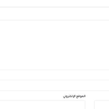
الرئيس السيسي يستقبل ملك مملكة البحرين
الشقيقة اليوم
محافظ الجيزة يهنئ لواء حاتم حسن مدير أمن ا
الجديد
الموقع الإلكتروني