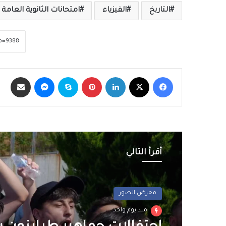
التاريخ
الفيزياء
امتحانات الثانوية العامة
فيسبوك
‫X
لينكدإن
بينتيريست
سكايب
ماسنجر
مشاركة عبر الب
أقرأ التالي
معرض الصور
منذ يوم واحد