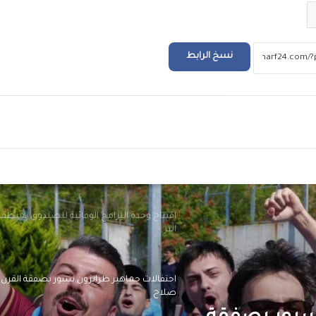
بعد ظهور صلاح بقميص النادي.. طرابزون يتص
محركات البحث
نسخ الرابط
بيزيرا يخبر الزمالك برغبته في الانتقال إلى نادي
أهلي دبي الإماراتي
ريد
المسلماني يهدي سفير أندونيسيا أغاني أم كلث
وكتاب ماسبيرو “إسلام بلا أحزاب”
افتتاح وحدة البرامج الوقائية للصندوق بمنطق
البر
احتفالات جماهير طرابزون سبور بصفقة القرن
صلاح