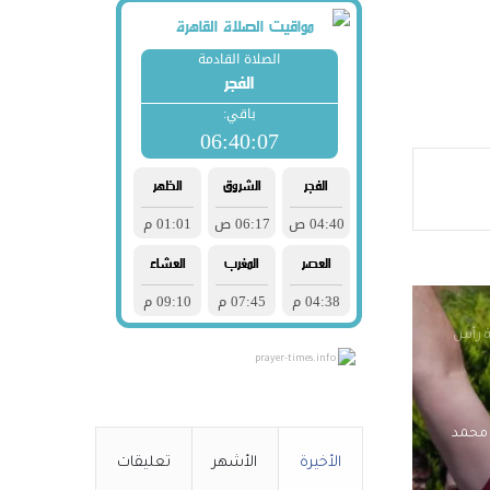
در
 شباب
وم
ة رأس
prayer-times.info
 محمد
الأخيرة
الأشهر
تعليقات