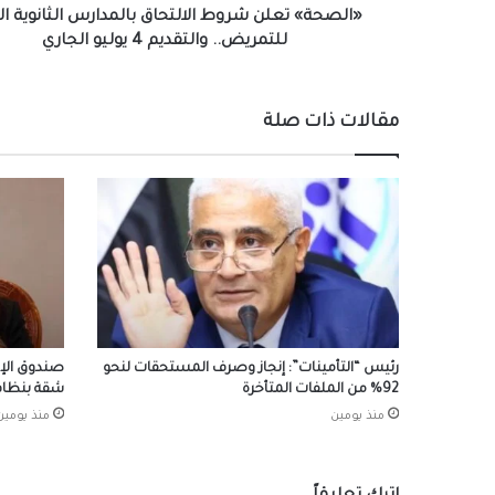
4
«الصحة» تعلن شروط الالتحاق بالمدارس الثانوية ال
يوليو
للتمريض.. والتقديم 4 يوليو الجاري
الجاري
مقالات ذات صلة
رئيس “التأمينات”: إنجاز وصرف المستحقات لنحو
92% من الملفات المتأخرة
شقة بنظام 
منذ يومين
منذ يومين