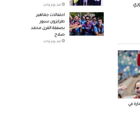
منذ يوم واحد
در
احتفالات جماهير
طرابزون سبور
بصفقة القرن محمد
صلاح
 شباب
منذ يوم واحد
وم
ة رأس
رة في
 محمد