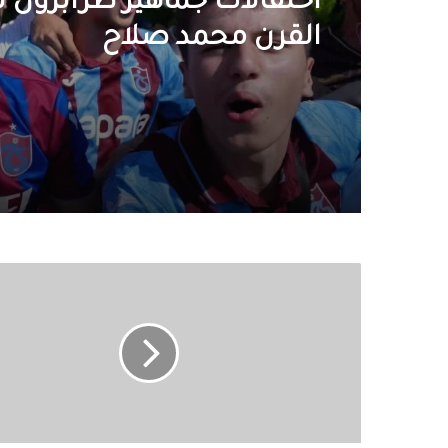
احتفالات جماهير طرابزون
القرن محمد صلاح
«الصحة»
تعلن
شروط
الالتحاق
بالمدارس
الثانوية
الفنية
للتمريض..
والتقديم