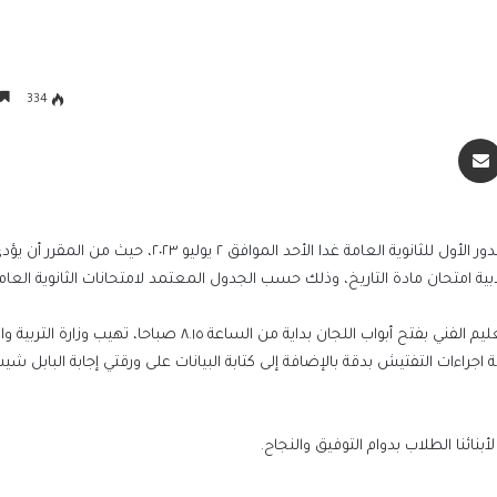
334
سنجر
مشاركة عبر البريد
الرئيس السيسي يجري اتصالاً هاتفياً مع رئيس 
أعلنت وزارة التربية والتعليم والتعليم الفني استئناف امتحانات الدور الأول للثانوية العامة غدا الأحد الموافق ٢ ي
جمهورية اليونان
ية امتحان مادة التاريخ، وذلك حسب الجدول المعتمد لامتحانات الثانوية العامة
وفي إطار توجيهات الدكتور رضا حجازي وزير التربية والتعليم والتعليم الفني بفتح أبواب اللجان بداية من الساعة ٨.١٥ صباحا، 
الملايين في استقبال صلاح في المطار عقب و
تركيا للانضمام لنادي طرابزون
ة اجراءات التفتيش بدقة بالإضافة إلى كتابة البيانات على ورقتي إجابة البابل شي
التعليم العالي: انطلاق أعمال المرحلة الأولى ل
بنائنا الطلاب بدوام التوفيق والنجاح.
الإلكتروني للقبول بالجامعات الحكومية والمعا
للعام الجامعي 2026/2027