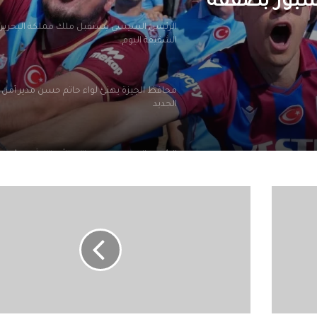
 سبور بصفقة
الرئيس السيسي يستقبل ملك مملكة البحرين
الشقيقة اليوم
محافظ الجيزة يهنئ لواء حاتم حسن مدير أمن ا
الجديد
الرئيس السيسي يجري اتصالاً هاتفياً مع رئيس 
جمهورية اليونان
رابطة
الأندية
الملايين في استقبال صلاح في المطار عقب و
تعلن
تركيا للانضمام لنادي طرابزون
مباريات
الجولة
الـ٣٣
و
التعليم العالي: انطلاق أعمال المرحلة الأولى ل
الإلكتروني للقبول بالجامعات الحكومية والمعا
٣٤
للعام الجامعي 2026/2027
للدوري