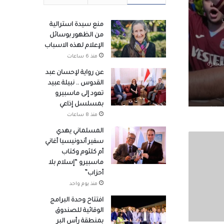
منع سيدة استرالية
من الظهور بوسائل
الإعلام لهذه الاسباب
منذ 6 ساعات
لجيزة
عن رواية لإحسان عبد
القدوس .. نبيلة عبيد
تعود إلى ماسبيرو
بمسلسل إذاعي
وزراء
منذ 8 ساعات
المسلماني يهدي
سفير أندونيسيا أغاني
أم كلثوم وكتاب
صوله
ماسبيرو “إسلام بلا
أحزاب”
منذ يوم واحد
لتنسيق
افتتاح وحدة البرامج
هد
الوقائية للصندوق
بمنطقة رأس البر