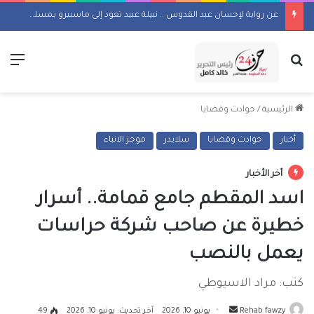
عن رواية لإحسان عبد القدوس .. نبيلة عبيد تعود إلى ماسبيرو بمسلسل إذاعي
بحث عن
الق
الرئيسية
/
حوادث وقضايا
أخبار
حوادث وقضايا
سلايدر
موجز الانباء
أخر الأخبار
اسد المقطم جامع قمامة.. أسرار
خطيرة عن صاحب شركة حراسات
يعمل بالنصب
كتب: مراد الاسيوطي
أرسل
Rehab fawzy
يونيو 10, 2026
آخر تحديث: يونيو 10, 2026
49