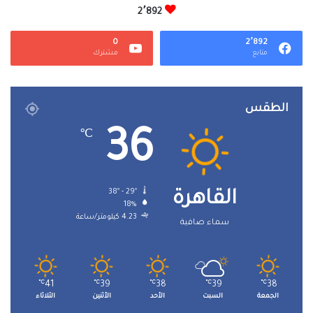
2٬892
0
2٬892
متابع
مشترك
الطقس
36
℃
38º - 29º
القاهرة
18%
4.23 كيلومتر/ساعة
سماء صافية
℃
41
℃
39
℃
38
℃
39
℃
38
الجمعة
السبت
الأحد
الأثنين
الثلاثاء