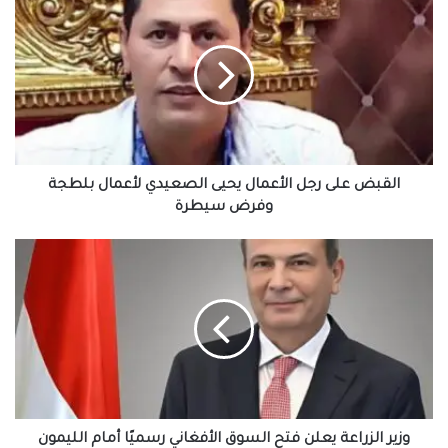
على
افتتاح وحدة البرامج الوقائية للصندوق بمنطقة
رجل
رأس البر
الأعمال
يحيى
الصعيدي
لأعمال
بلطجة
وفرض
سيطرة
القبض على رجل الأعمال يحيى الصعيدي لأعمال بلطجة
وفرض سيطرة
وزير
الزراعة
يعلن
فتح
السوق
الأفغاني
رسميًا
أمام
الليمون
الطازج
وزير الزراعة يعلن فتح السوق الأفغاني رسميًا أمام الليمون