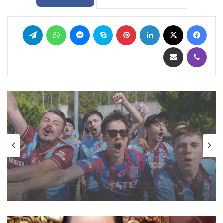
فيسبوك
‫X
لينكدإن
بينتيريست
سكايب
ماسنجر
واتساب
تيلقرام
ڤايبر
مشاركة عبر البريد
معرض الصور
منذ يومين
محافظات
احتفالات جماهير طرابزون سبور بصفقة القرن
منذ يومين
محمد صلاح
القبض