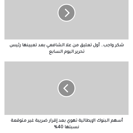
أول
تعليق
من
علا
الشافعي
بعد
تعيينها
رئيس
شكر واجب.. أول تعليق من علا الشافعي بعد تعيينها رئيس
تحرير
تحرير اليوم السابع
اليوم
السابع
أسهم
البنوك
الإيطالية
تهوي
بعد
إقرار
ضريبة
غير
متوقعة
نسبتها
أسهم البنوك الإيطالية تهوي بعد إقرار ضريبة غير متوقعة
40%
نسبتها 40%