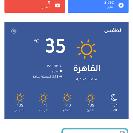
0
2٬892
متابع
مشترك
الطقس
35
℃
35º - 30º
القاهرة
26%
2.31 كيلومتر/ساعة
سماء صافية
℃
39
℃
41
℃
40
℃
39
℃
34
الأحد
الأثنين
الثلاثاء
الأربعاء
الخميس