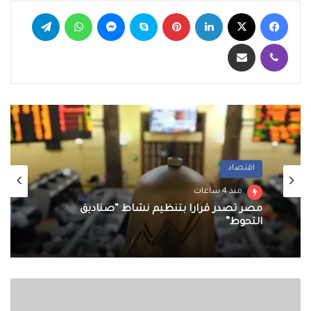
فيسبوك
‫X
لينكدإن
بينتيريست
سكايب
ماسنجر
واتساب
تيلقرام
ڤايبر
مشاركة عبر البريد
اقتصاد
منذ 4 ساعات
مصر تصدر قراراً بتنظيم نشاط “صناديق
التحوط”
شكر
واجب..