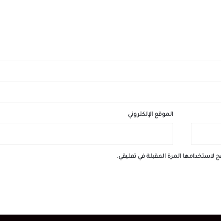
لارتفاع الأمواج
الأهلي يتفق مع إمام عاشور ع
براتب 25 مليون جنيه سنويًا
الموقع الإلكتروني
ح لاستخدامها المرة المقبلة في تعليقي.