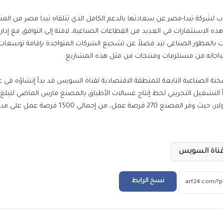
لشركة تيدا-مصر عن سعادتها بالدعم الكامل الذي تتلقاه تيدا مصر من الم
 هذه الاستثمارات في العديد من القطاعات الصناعية، لافتة إلى التوافق مع إدار
ت بالمطور الصناعي تيد فضلاً عن تشجيع الشركات المتواجدة بإقامة توسعات
تياجاته من مستلزمات ومنتجات من مثل هذه المشاريع.
تيدا مصر، وبدأ التشغيل التجريبي لخط إنتاج غسالات الأطباق بالمصنع مارس الماضي لتبلغ
منع سيدة استرالية من الظهور بوسائل الإعلا
الإنتاجية 1.5 مليون غسالة سنويًّا، بتكلفة استثمارية 25 مليون دولار، حيث وفر المصنع 270 
الاسباب
عن رواية لإحسان عبد القدوس .. نبيلة عبيد تعود
ناة السويس
ماسبيرو بمسلسل إذاعي
نسخ الرابط
المسلماني يهدي سفير أندونيسيا أغاني أم كلث
وكتاب ماسبيرو “إسلام بلا أحزاب”
ريد