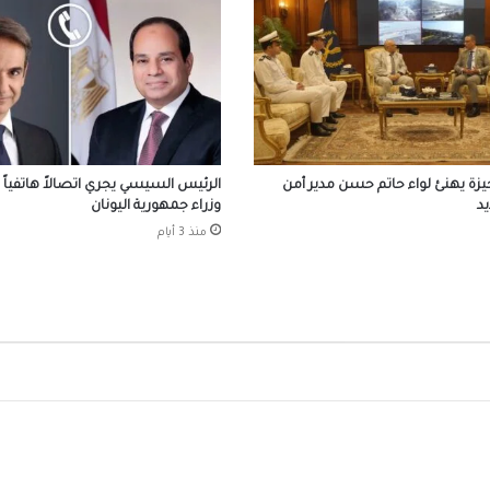
افتتاح وحدة البرامج الوقائية للصندوق بمنطق
البر
احتفالات جماهير طرابزون سبور بصفقة القرن
صلاح
زة يهنئ لواء حاتم حسن مدير أمن
الرئيس السيسي يجري اتصالاً هاتفياً
يد
وزراء جمهورية اليونان
أسعار الذهب اليوم السبت 8 أغسطس 2026
منذ 3 أيام
العثور على جثة طفل في عوامية بالأقصر وتقرير 
كان يمارس لعبة إلكترونية محظورة
الزمالك يعلن التشكيل الكامل للجهاز الفني لفر
الكرة بقيادة معتمد جمال
منع نزول البحر ورفع الراية الحمراء بشواطئ ا