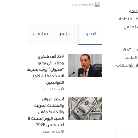
prayer-times.info
نطقة
ة المنطقة
 لها في
الأخيرة
الأشهر
تعليقات
يذكر أن المصنع الخاص بشركة ميديا الموجود داخل منطقة السخنة الصناعية التابعة للمنطقة الاقتصادية لقناة السويس قد بدأ إنشاؤه في عام 2021
229 ألف شكوى
 الطاقة
م لهذه
وطلب في يوليو..
فرصة عمل، من إجمالي 1500 فرصة عمل على مدار التوسعات
“مدبولي” يوجّه بسرعة
الاستجابة لشكاوى
المواطنين
منذ 41 دقيقة
 إلى
أسعار الدولار
والعملات العربية
والأجنبية مقابل
وم
الجنيه اليوم السبت 8
أغسطس 2026
منذ 50 دقيقة