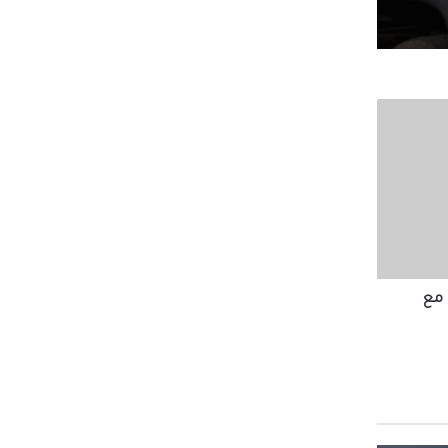
لعجمي
لى التجديد 4 سنوات
م لهذه
 إلى
 مع
وم