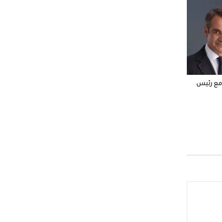
ة رأس
 محمد
 مع رئيس
أولي:
يق
لعجمي