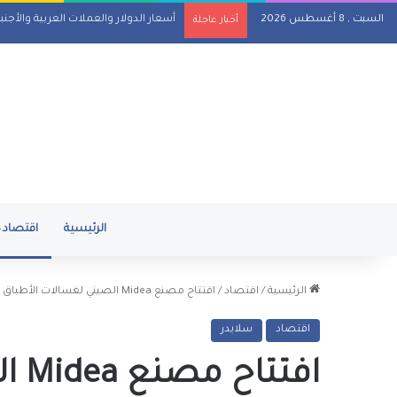
السبت , 8 أغسطس 2026
أسعار الدولار والعملات العربية والأجنبية مقاب
أخبار عاجلة
الرئيسية
اقتصاد
الرئيسية
/
اقتصاد
/
افتتاح مصنع Midea الصيني لغسالات الأطباق بمنطقة قناة السويس.. وإطلاق أول منتج بأياد مصرية
اقتصاد
سلايدر
افت