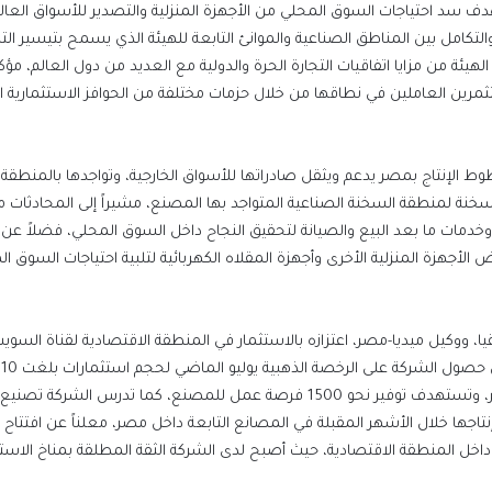
ف سد احتياجات السوق المحلي من الأجهزة المنزلية والتصدير للأسواق العالم
والتكامل بين المناطق الصناعية والموانئ التابعة للهيئة الذي يسمح بتيسير الت
ئة من مزايا اتفاقيات التجارة الحرة والدولية مع العديد من دول العالم، مؤكد
مرين العاملين في نطاقها من خلال حزمات مختلفة من الحوافز الاستثمارية الم
وط الإنتاج بمصر يدعم ويثقل صادراتها للأسواق الخارجية، وتواجدها بالمنطقة 
لسخنة لمنطقة السخنة الصناعية المتواجد بها المصنع، مشيراً إلى المحادثات م
وخدمات ما بعد البيع والصيانة لتحقيق النجاح داخل السوق المحلي، فضلاً عن
أجهزة المنزلية الأخرى وأجهزة المقلاه الكهربائية لتلبية احتياجات السوق 
يا، ووكيل ميديا-مصر، اعتزازه بالاستثمار في المنطقة الاقتصادية لقناة السو
دولار من منتجات غسالات الأطباق يخصص 90% منها للتصدير، وتستهدف توفير نحو 1500 فرصة عمل للمصنع، كما تدرس ال
إنتاجها خلال الأشهر المقبلة في المصانع التابعة داخل مصر، معلناً عن افتتاح
اخل المنطقة الاقتصادية، حيث أصبح لدى الشركة الثقة المطلقة بمناخ الاست