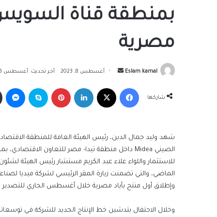
بمنطقة قناة السويس..
مصرية
أرسل
Eslam kamal
أغسطس 8, 2023
آخر تحديث: أغسطس 8, 2023
بريدا
فيسبوك
‫X
لينكدإن
بينتيريست
سكايب
ما
إلكترونيا
شاركها
شهد وليد جمال الدين، رئيس الهيئة العامة للمنطقة الاقتصادي
الصيني Midea داخل منطقة تيدا- مصر للتعاون الاقتصاد
للاستثمار واللواء علاء عبد الكريم مستشار رئيس الهيئة لشئون 
الماضي، والتي تضمنت زيارة المقر الرئيسي لشركة ميديا لصناعات 
وإطلاق أول منتج بأياد مصرية خلال أغسطس الجاري للتصدير ل
وخلال الاحتفال بتدشين خط الإنتاج الجديد للشركة في توسعاته