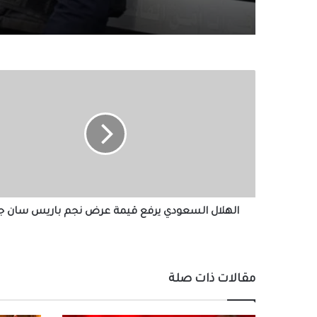
إلكترونية محظورة
الهلال
السعودي
يرفع
قيمة
عرض
نجم
باريس
سان
جيرمان
الهلال السعودي يرفع قيمة عرض نجم باريس سان ج
مقالات ذات صلة