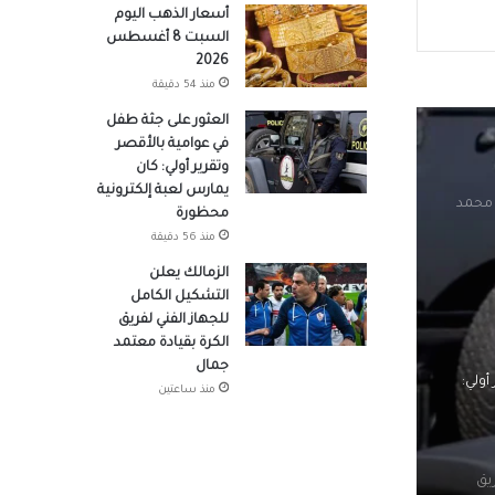
أسعار الذهب اليوم
ة رأس
السبت 8 أغسطس
2026
منذ 54 دقيقة
العثور على جثة طفل
 محمد
في عوامية بالأقصر
وتقرير أولي: كان
يمارس لعبة إلكترونية
محظورة
منذ 56 دقيقة
الزمالك يعلن
التشكيل الكامل
أولي:
للجهاز الفني لفريق
الكرة بقيادة معتمد
جمال
منذ ساعتين
يق