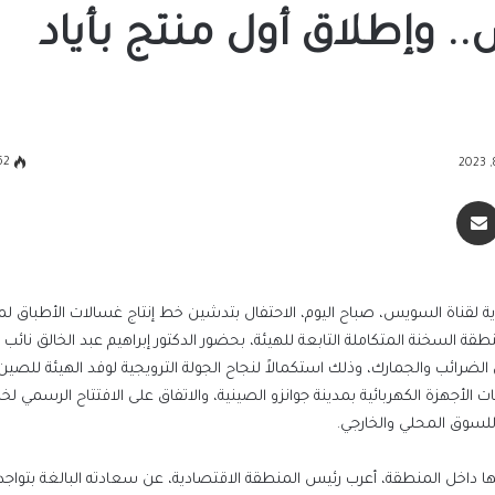
 وإطلاق أول منتج بأياد
62
سنجر
مشاركة عبر البريد
ة لقناة السويس، صباح اليوم، الاحتفال بتدشين خط إنتاج غسالات الأطباق ل
ي، بمنطقة السخنة المتكاملة التابعة للهيئة، بحضور الدكتور إبراهيم عبد الخالق نائب
الضرائب والجمارك، وذلك استكمالاً لنجاح الجولة الترويجية لوفد الهيئة للصين 
الأجهزة الكهربائية بمدينة جوانزو الصينية، والاتفاق على الافتتاح الرسمي لخط
لسوق المحلي والخارجي.
ا داخل المنطقة، أعرب رئيس المنطقة الاقتصادية، عن سعادته البالغة بتواجد