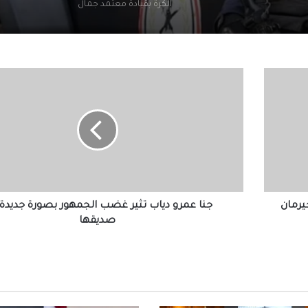
منع نزول البحر ورفع الراية الحمراء بشواطئ ا
لارتفاع الأمواج
الأهلي يتفق مع إمام عاشور ع
جنا
براتب 25 مليون جنيه سنويًا
عمرو
دياب
تثير
منع سيدة استرالية من الظهور بوسائل الإعلا
غضب
الاسباب
الجمهور
بصورة
جديدة
مع
عن رواية لإحسان عبد القدوس .. نبيلة عبيد تعود
صديقها
ماسبيرو بمسلسل إذاعي
يرمان
جنا عمرو دياب تثير غضب الجمهور بصورة جديدة
صديقها
المسلماني يهدي سفير أندونيسيا أغاني أم كلث
وكتاب ماسبيرو “إسلام بلا أحزاب”