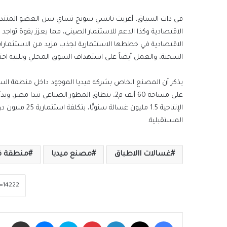
في ذات السياق، أعربت نانسي سونج تساي سن العضو المنتدب 
الاقتصادية وكذا الدعم للاستثمار الصيني، مما يعزز بقوة تواجد
الاقتصادية في خططها الاستثمارية لجذب مزيد من الاستثمارا
السخنة، والعمل أيضاً على استهداف السوق المحلي وتلبية اح
على مساحة 60 ألف م2، بنطاق المطور الصناعي 
المستقبلية.
غسالات االاطباق
مصنع ميديا
منطقة ق
فيسبوك
‫X
لينكدإن
بينتيريست
سكايب
ماسنجر
مشاركة عبر الب