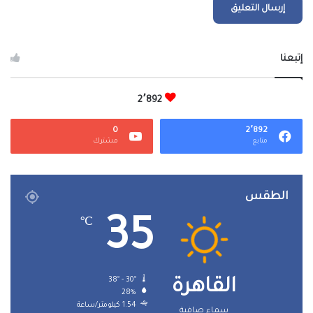
إتبعنا
2٬892
0
2٬892
متابع
مشترك
الطقس
35
℃
38º - 30º
القاهرة
28%
1.54 كيلومتر/ساعة
سماء صافية