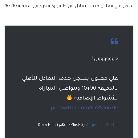
سجل علي معلول هدف التعادل عن طريق ركلة جزاء فى الدقيقة 10+90
.
جوووووول!
علي معلول يسجل هدف التعادل للأهلي
بالدقيقة 90+10 وتتواصل المباراة
للأشواط الإضافية
pic.twitter.com/EYBS1o67le
August 3, 2023
— Kora Plus (@KoraPlusEG)