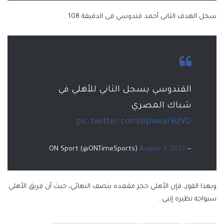
سجل الهدف الثانى أحمد قندوسي فى الدقيقة 108 .
القندوسي يسجل الثاني للأهلي في
شباك المصري
pic.twitter.com/dpwearBzVD
August 3, 2023
— ON Sport (@ONTimeSports)
وبهذا الفوز، فإن الأهلي حجز مقعده بنصف النهائي، حيث أن فريق الأهلي
سيواجه نظيره إنبي .