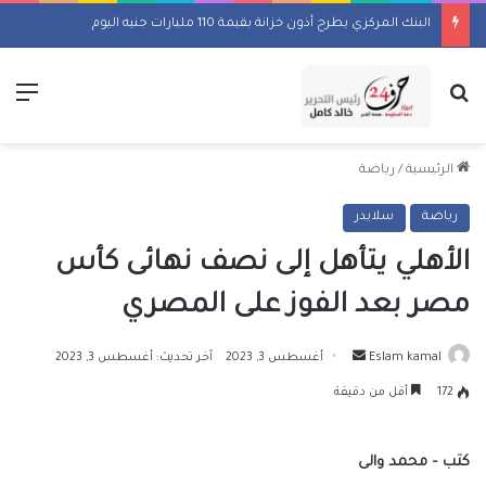
البنك المركزي يطرح أذون خزانة بقيمة 110 مليارات جنيه اليوم
بحث عن
الق
الرئيسية
/
رياضة
رياضة
سلايدر
الأهلي يتأهل إلى نصف نهائى كأس
مصر بعد الفوز على المصري
أرسل
Eslam kamal
أغسطس 3, 2023
آخر تحديث: أغسطس 3, 2023
بريدا
172
أقل من دقيقة
إلكترونيا
كتب – محمد والى