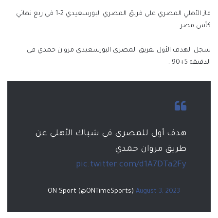
فاز الأهلي المصري على فريق المصري البورسعيدي 2-1 في ربع نهائي
كأس مصر .
سجل الهدف الأول لفريق المصري البورسعيدي مروان حمدي في
الدقيقة 5+90 .
هدف أول للمصري في شباك الأهلي عن
طريق مروان حمدي
pic.twitter.com/d1A7DTa2Fy
August 3, 2023
— ON Sport (@ONTimeSports)