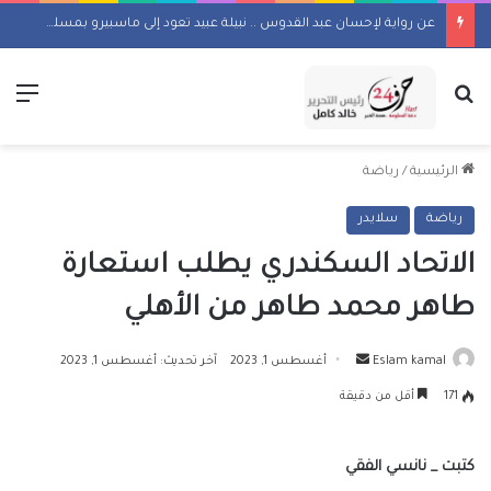
عن رواية لإحسان عبد القدوس .. نبيلة عبيد تعود إلى ماسبيرو بمسلسل إذاعي
بحث عن
الق
الرئيسية
/
رياضة
رياضة
سلايدر
الاتحاد السكندري يطلب استعارة
طاهر محمد طاهر من الأهلي
أرسل
Eslam kamal
أغسطس 1, 2023
آخر تحديث: أغسطس 1, 2023
بريدا
171
أقل من دقيقة
إلكترونيا
كتبت _ نانسي الفقي