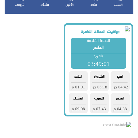
43
41
39
38
38
السبت
الأحد
الأثنين
الثلاثاء
الأربعاء
prayer-times.info