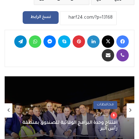
نسخ الرابط
فيسبوك
‫X
لينكدإن
بينتيريست
سكايب
ماسنجر
واتساب
تيلقرام
ڤايبر
مشاركة عبر البريد
محافظات
منذ 3 أيام
افتتاح وحدة البرامج الوقائية للصندوق بمنطقة
رأس البر