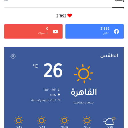
2٬892
0
2٬892
متابع
مشترك
الطقس
26
℃
38º - 26º
القاهرة
69%
2.87 كيلومتر/ساعة
سماء صافية
℃
℃
℃
℃
℃