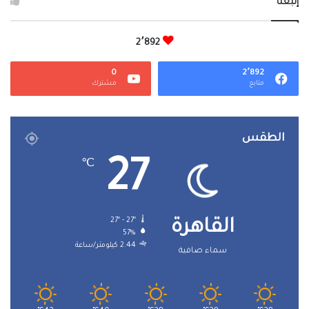
إتبعنا
2٬892
0
2٬892
متابع
مشترك
الطقس
27
℃
27º - 27º
القاهرة
57%
2.44 كيلومتر/ساعة
سماء صافية