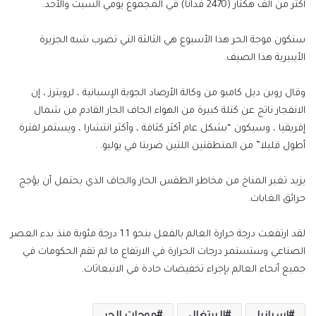
أكثر من ألف هكتار (2470 فدانًا) في المجموع يومي السبت والأحد.
ستكون موجة الحر هذا الأسبوع هي الثالثة التي تضرب شبه الجزيرة
الأيبيرية هذا الصيف.
وقال روبن ديل كامبو من وكالة الأرصاد الجوية الإسبانية ، لرويترز ، إن
الانفجار ناتج عن كتلة كبيرة من الهواء الجاف الحار القادم من شمال
إفريقيا ، وسيكون “بشكل عام أكثر كثافة ، وأكثر انتشارا ، ويستمر لفترة
أطول قليلا” من المنطقتين اللتين ضربتا في يوليو. .
يزيد تغير المناخ من مخاطر الطقس الحار والجاف الذي يحتمل أن يؤجج
حرائق الغابات.
لقد ارتفعت درجة حرارة العالم بالفعل بنحو 1.1 درجة مئوية منذ بدء العصر
الصناعي وستستمر درجات الحرارة في الارتفاع ما لم تقم الحكومات في
جميع أنحاء العالم بإجراء تخفيضات حادة في الانبعاثات.