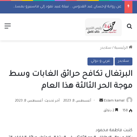
عن رواية لإحسان عبد القدوس .. نبيلة عبيد تعود إلى ماسبيرو بمسلسل إذاعي
بحث عن
الق
الرئيسية
/
سلايدر
سلايدر
عربي و دولي
البرتغال تكافح حرائق الغابات وسط
موجة الحر الثالثة هذا العام
أرسل
Eslam kamal
أغسطس 8, 2023
آخر تحديث: أغسطس 8, 2023
بريدا
158
2 دقائق
إلكترونيا
كتبت فاطمة محمود