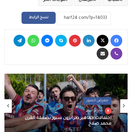
اسبانيا
البرتغال
موجات الحر
نسخ الرابط
فيسبوك
‫X
لينكدإن
بينتيريست
سكايب
ماسنجر
واتساب
تيلقرام
ڤايبر
مشاركة عبر البريد
معرض الصور
منذ يومين
احتفالات جماهير طرابزون سبور بصفقة القرن
محمد صلاح