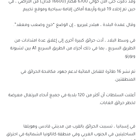
وقد دمرت حتى الآن حوالي 6700 هكتار (16600 فدان) من الأراضي ، في
حين تم إخلاء 19 قرية وأربعة أماكن إقامة سياحية وموقع تخييم.
وقال عمدة البلدة ، هيلدر غيريرو ، إن الوضع “حرج وصعب ومعقد”.
في وسط البلاد ، أدت حرائق كبيرة أخرى إلى إغلاق عدة امتدادات من
الطريق السريع ، بما في ذلك أجزاء من الطريق السريع A1 بين لشبونة
وبورتو.
تم نشر 16 طائرة للقنابل المائية لدعم جهود مكافحة الحرائق في
المنطقتين.
أعلنت السلطات أن أكثر من 120 بلدية في جميع أنحاء البرتغال معرضة
لخطر حرائق الغابات.
في إسبانيا ، تسببت الحرائق بالقرب من مدينتي قادس وهويلفا
الساحليتين في الجنوب الغربي وفي منطقة كاتالونيا الشمالية في احتراق