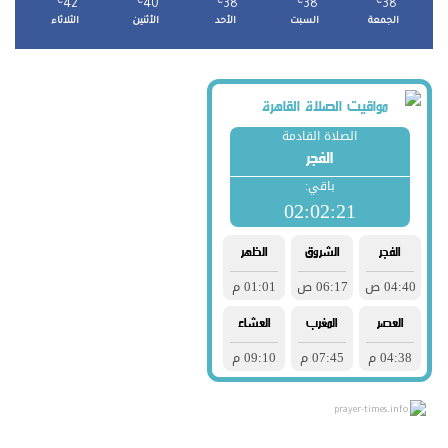
℃
42
℃
40
℃
38
℃
38
℃
38
الجمعة
السبت
الأحد
الأثنين
الثلاثاء
prayer-times.info