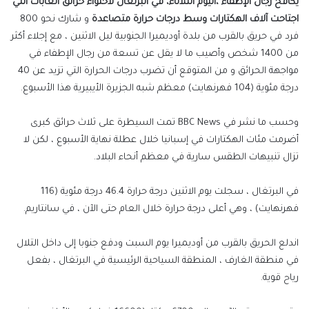
يكافح رجال الإطفاء ،اليوم الثلاثاء، في البرتغال لاحتواء حرائق الغابات التي
اجتاحت آلاف الهكتارات وسط درجات حرارة متصاعدة
و شارك نحو 800
فرد في حريق بالقرب من بلدة أوديميرا الجنوبية ليل الاثنين ، مع إجلاء أكثر
من 1400 شخص وأصيب ما لا يقل عن تسعة من رجال الإطفاء في
مواجهة الحرائق و من المتوقع أن تضرب درجات الحرارة التي تزيد عن 40
درجة مئوية (104 فهرنهايت) معظم شبه الجزيرة الأيبيرية هذا الأسبوع.
وحسب ما نشر في BBC News تمت السيطرة على ثلاث حرائق كبرى
أضرمت مئات الهكتارات في إسبانيا خلال عطلة نهاية الأسبوع ، لكن لا
تزال تنبيهات الطقس سارية في معظم أنحاء البلاد.
في البرتغال ، سجلت يوم الاثنين درجة حرارة 46.4 درجة مئوية (116
فهرنهايت) ، وهي أعلى درجة حرارة خلال العام حتى الآن ، في سانتاريم.
اندلع الحريق بالقرب من أوديميرا يوم السبت ودفع جنوبا إلى داخل التلال
في منطقة الغارف ، المنطقة السياحية الرئيسية في البرتغال ، بفعل
رياح قوية.