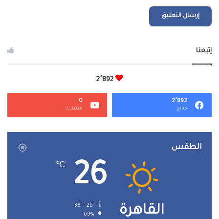
إتبعنا
2٬892
0
2٬892
متابع
مشترك
الطقس
26
℃
38º - 26º
القاهرة
69%