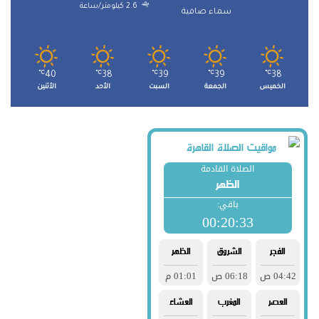
2.6 كيلومتر/ساعة
سماء صافية
℃
40
℃
38
℃
39
℃
39
℃
38
الخميس
الجمعة
السبت
الأحد
الأثنين