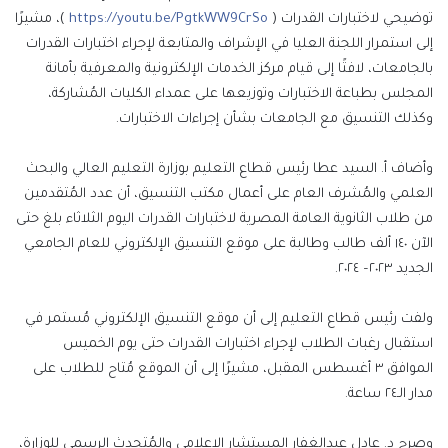
توضيحي لاختبارات القدرات (
https://youtu.be/PgtkWW9CrSo
)، مشيرًا
إلى استمرار اللجنة العليا في الإشراف والمتابعة لإجراء اختبارات القدرات
بالجامعات، لافتًا إلى قيام مركز الخدمات الإلكترونية والمعرفية بأمانة
المجلس بطباعة الاختبارات وتوزيعها على عمداء الكليات المُشاركة،
وكذلك التنسيق مع الجامعات بشأن إجراءات الاختبارات.
وأضاف أ. السيد عطا رئيس قطاع التعليم بوزارة التعليم العالي والبحث
العلمي والمُشرف العام على أعمال مكتب التنسيق، أن عدد المُتقدمين
من طلاب الثانوية العامة المصرية لاختبارات القدرات اليوم الثلاثاء بلغ حتى
الآن ١٤٠ ألف طالب وطالبة على موقع التنسيق الإلكتروني للعام الجامعي
الجديد ٢٠٢٣– ٢٠٢٤.
ولفت رئيس قطاع التعليم إلى أن موقع التنسيق الإلكتروني مُستمر في
استقبال رغبات الطلاب لإجراء اختبارات القدرات حتى يوم الخميس
الموافق ٣ أغسطس المقبل، مشيرًا إلى أن الموقع مُتاح للطلاب على
مدار الـ٢٤ ساعة.
وصرح د. عادل عبدالغفار المستشار الإعلامي والمُتحدث الرسمي للوزارة،