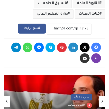
الثانوية العامة
تنسيق الجامعات
كتابة الرغبات
وزارة التعليم العالي
نسخ الرابط
فيسبوك
‫X
لينكدإن
بينتيريست
سكايب
ماسنجر
واتساب
تيلقرام
ڤايبر
مشاركة عبر البريد
عربي و دولي
منذ 20 ساعة