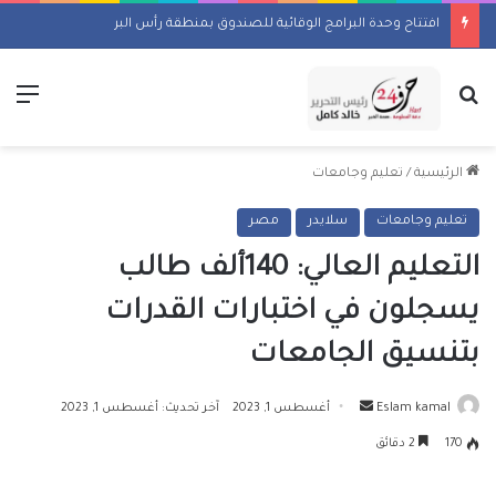
افتتاح وحدة البرامج الوقائية للصندوق بمنطقة رأس البر
بحث عن
الق
الرئيسية
/
تعليم وجامعات
تعليم وجامعات
سلايدر
مصر
التعليم العالي: 140ألف طالب
يسجلون في اختبارات القدرات
بتنسيق الجامعات
أرسل
Eslam kamal
أغسطس 1, 2023
آخر تحديث: أغسطس 1, 2023
بريدا
170
2 دقائق
إلكترونيا