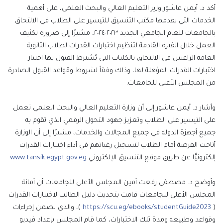
أكد د. أيمن عاشور وزير التعليم العالي والبحث العلمي، على أهمية
الخدمات التي يقدمها مكتب التنسيق للتيسير على الطلاب في الالتحاق
بالجامعات للعام الجامعي الجديد ٢٠٢٣-٢٠٢٤، مشيرًا إلى ضرورة تكثيف
العمل خلال الفترة القادمة لتنظيم اختبارات القدرات لطلاب الثانوية
العامة الراغبين في الالتحاق بالكليات التي يُشترط القبول بها اجتياز
اختبارات القدرات المؤهلة لها، وذلك وفقاً لشروط وقواعد القبول الصادرة
من المجلس الأعلى للجامعات.
وأشار د. أيمن عاشور إلى أن وزارة التعليم العالي والبحث العلمي تعمل
على التيسير على الطلاب وتعزيز جهود التحول الرقمي الذي تقوم به
جميع أجهزة الدولة في جميع المجالات والخدمات، مشيرًا إلى أن الوزارة
أتاحت الفرصة أمام الطلاب لتسجيل رغباتهم في أداء اختبارات القدرات
إلكترونيًّا عن طريق موقع التنسيق الإلكتروني
www.tansik.egypt.gov.eg
وأوضح د. مصطفى رفعت أمين المجلس الأعلى للجامعات أن أمانة
المجلس الأعلى للجامعات قامت بتحديث دليل الطالب لاختبارات القدرات
(
https://scu.eg/ebooks/studentGuide2023
)، والذي تضمن إجراءات
وقواعد وطبيعة ومدة تلك الاختبارات، كما قام المجلس بإعداد فيديو