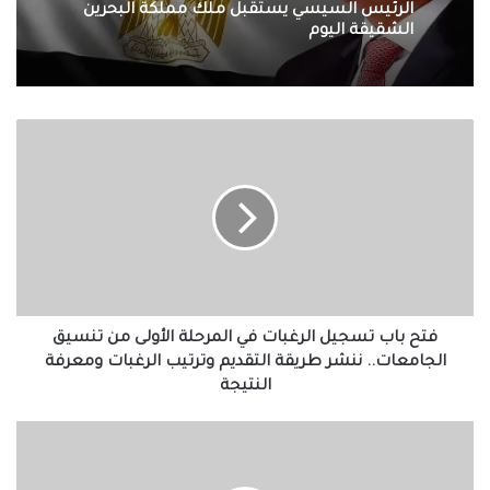
الرئيس السيسي يستقبل ملك مملكة البحرين
الشقيقة اليوم
فتح
باب
تسجيل
الرغبات
في
المرحلة
الأولى
من
تنسيق
الجامعات..
فتح باب تسجيل الرغبات في المرحلة الأولى من تنسيق
ننشر
الجامعات.. ننشر طريقة التقديم وترتيب الرغبات ومعرفة
طريقة
النتيجة
التقديم
وترتيب
الاتحاد
الرغبات
السكندري
ومعرفة
يطلب