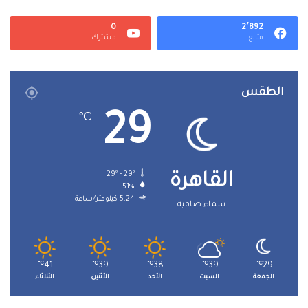
0
2٬892
متابع
مشترك
الطقس
29
℃
29º - 29º
القاهرة
51%
5.24 كيلومتر/ساعة
سماء صافية
℃
41
℃
39
℃
38
℃
39
℃
29
الجمعة
السبت
الأحد
الأثنين
الثلاثاء