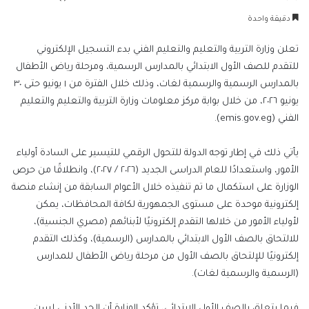
بريدا
دقيقة واحدة
إلكترونيا
تعلن وزارة التربية والتعليم والتعليم الفني بدء التسجيل الإلكتروني
للتقدم للصف الأول الابتدائي بالمدارس الرسمية، ومرحلة رياض الأطفال
بالمدارس الرسمية والرسمية لغات، وذلك خلال الفترة من ١ يونيو حتى ٣٠
يونيو ٢٠٢٦، من خلال بوابة مركز معلومات وزارة التربية والتعليم والتعليم
الفني (emis.gov.eg).
يأتي ذلك في إطار توجه الدولة للتحول الرقمي للتيسير على السادة أولياء
الأمور، واستعدادًا للعام الدراسى الجديد (٢٠٢٦ / ٢٠٢٧)، وانطلاقًا من حرص
الوزارة على استكمال ما تم تنفيذه خلال الأعوام السابقة من إنشاء منصة
إلكترونية موحدة على مستوى الجمهورية لكافة المحافظات، يمكن
لأولياء الأمور من خلالها التقدم إلكترونيًا لأبنائهم (مصري الجنسية)،
للالتحاق بالصف الأول الابتدائي بالمدارس (الرسمية)، وكذلك التقدم
إلكترونيًا للإلتحاق بالصف الأول من مرحلة رياض الأطفال للمدارس
(الرسمية والرسمية لغات).
فيما يتعلق بالصف الأول الابتدائي، تؤكد الوزارة أن الحد الأدنى لسن