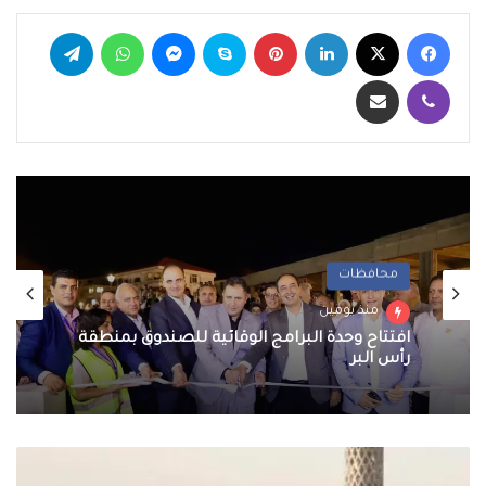
فيسبوك
‫X
لينكدإن
بينتيريست
سكايب
ماسنجر
واتساب
تيلقرام
ڤايبر
مشاركة عبر البريد
محافظات
منذ يومين
افتتاح وحدة البرامج الوقائية للصندوق بمنطقة
رأس البر
الأرصاد:
ارتفاع