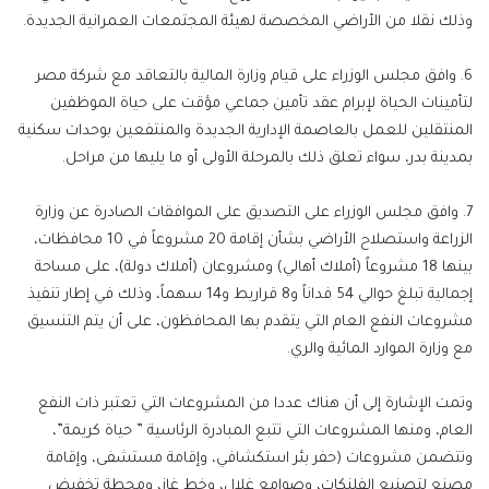
وذلك نقلا من الأراضي المخصصة لهيئة المجتمعات العمرانية الجديدة.
6. وافق مجلس الوزراء على قيام وزارة المالية بالتعاقد مع شركة مصر
لتأمينات الحياة لإبرام عقد تأمين جماعي مؤقت على حياة الموظفين
المنتقلين للعمل بالعاصمة الإدارية الجديدة والمنتفعين بوحدات سكنية
بمدينة بدر، سواء تعلق ذلك بالمرحلة الأولى أو ما يليها من مراحل.
7. وافق مجلس الوزراء على التصديق على الموافقات الصادرة عن وزارة
الزراعة واستصلاح الأراضي بشأن إقامة 20 مشروعاً في 10 محافظات،
بينها 18 مشروعاً (أملاك أهالي) ومشروعان (أملاك دولة)، على مساحة
إجمالية تبلغ حوالي 54 فداناً و8 قراريط و14 سهماً، وذلك في إطار تنفيذ
مشروعات النفع العام التي يتقدم بها المحافظون، على أن يتم التنسيق
مع وزارة الموارد المائية والري.
وتمت الإشارة إلى أن هناك عددا من المشروعات التي تعتبر ذات النفع
العام، ومنها المشروعات التي تتبع المبادرة الرئاسية ” حياة كريمة”،
وتتضمن مشروعات (حفر بئر استكشافي، وإقامة مستشفى، وإقامة
مصنع لتصنيع الفلنكات، وصوامع غلال، وخط غاز، ومحطة تخفيض