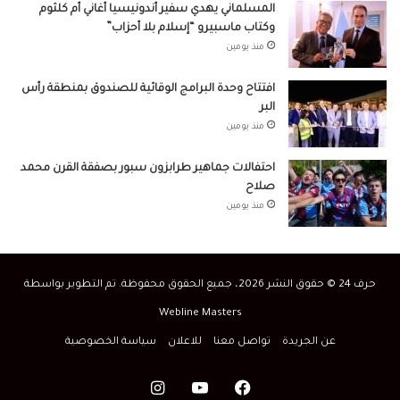
المسلماني يهدي سفير أندونيسيا أغاني أم كلثوم
وكتاب ماسبيرو “إسلام بلا أحزاب”
منذ يومين
افتتاح وحدة البرامج الوقائية للصندوق بمنطقة رأس
البر
منذ يومين
احتفالات جماهير طرابزون سبور بصفقة القرن محمد
صلاح
منذ يومين
حرف 24 © حقوق النشر 2026، جميع الحقوق محفوظة. تم التطوير بواسطة
Webline Masters
عن الجريدة
تواصل معنا
للاعلان
سياسة الخصوصية
فيسبوك
‫YouTube
انستقرام