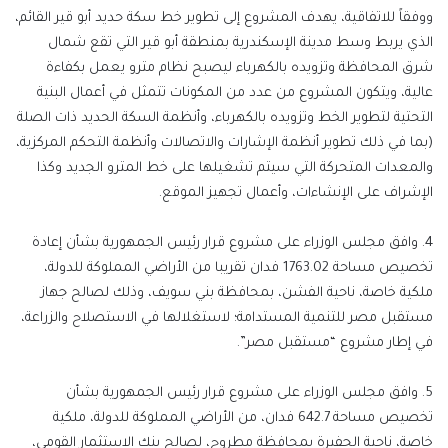
ووفقاً للاتفاقية، يهدف المشروع إلى تطوير خط سكة حديد أبو قير القائم،
الذي يربط وسط مدينة الإسكندرية بمنطقة أبو قير التي تقع شمال
شرق المحافظة وتزويده بالكهرباء ليصبح نظام مترو يعمل بكفاءة
عالية، ويتكون المشروع من عدد من المكونات تتمثل في أعمال البنية
التحتية لتطوير الخط وتزويده بالكهرباء، وأنظمة السكة الحديد ذات الصلة
(بما في ذلك تطوير أنظمة الإشارات والاتصالات وأنظمة التحكم المركزية،
والمعدات المتحركة التي سيتم تشغيلها على خط المترو الجديد وكذا
الإشراف على الإنشاءات، وأعمال تجهيز الموقع.
4. وافق مجلس الوزراء على مشروع قرار رئيس الجمهورية بشأن إعادة
تخصيص مساحة 1763.02 فدان تقريبا من الأراضي المملوكة للدولة،
ملكية خاصة، ناحية الفشن، بمحافظة بني سويف، وذلك لصالح جهاز
مستقبل مصر للتنمية المستدامة؛ لاستغلالها في الاستصلاح والزراعة،
في إطار مشروع “مستقبل مصر”.
5. وافق مجلس الوزراء على مشروع قرار رئيس الجمهورية بشأن
تخصيص مساحة 642.7 فدان، من الأراضي المملوكة للدولة، ملكية
خاصة، ناحية الجفيرة بمحافظة مطروح، لصالح بنك الاستثمار القومي،