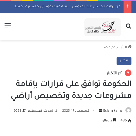
عن رواية لإحسان عبد القدوس .. نبيلة عبيد تعود إلى ماسبيرو بمسلسل إذاعي
بحث عن
الق
الرئيسية
/
مصر
مصر
أخر الأخبار
الحكومة توافق على قرارات بإقامة
مشروعات جديدة وتخصيص أراضي
أرسل
Eslam kamal
أغسطس 17, 2023
آخر تحديث: أغسطس 17, 2023
بريدا
486
2 دقائق
إلكترونيا