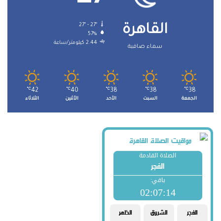
27º - 27º
القاهرة
57%
2.44 كيلومتر/ساعة
سماء صافية
℃
42
℃
40
℃
38
℃
38
℃
38
الجمعة
السبت
الأحد
الأثنين
الثلاثاء