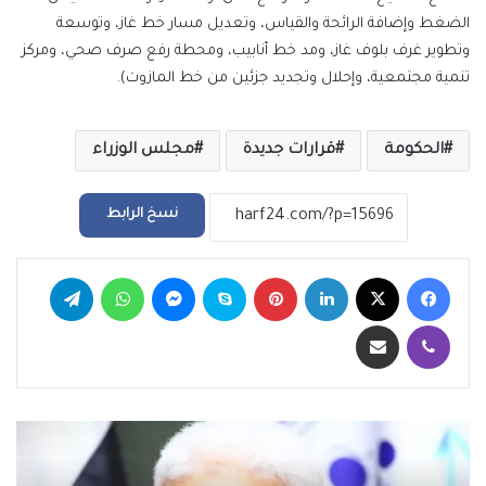
الضغط وإضافة الرائحة والقياس، وتعديل مسار خط غاز، وتوسعة
وتطوير غرف بلوف غاز، ومد خط أنابيب، ومحطة رفع صرف صحي، ومركز
تنمية مجتمعية، وإحلال وتجديد جزئين من خط المازوت).
الحكومة
قرارات جديدة
مجلس الوزراء
نسخ الرابط
فيسبوك
‫X
لينكدإن
بينتيريست
سكايب
ماسنجر
واتساب
تيلقرام
ڤايبر
مشاركة عبر البريد