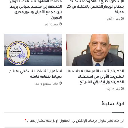
الإسكان تطرح 5000 وحدة سكنية
محافظ القاهرة: نستهدف تحويل
بنظام الإيجار المنتهي بالتملك في 25
المنطقة إلى مقصد سياحى يربط
مدينة
بين مجمع الأديان وسور مجرى
العيون
منذ 5 أيام
منذ 6 أيام
الكهرباء: تثبيت التعريفة المحاسبية
استمرار النشاط التشغيلي بميناء
للشريحة الأولى من استهلاك
دمياط بكفاءة كاملة
الكهرباء وزيادة باقي الشرائح
منذ أسبوع واحد
منذ 6 أيام
اترك تعليقاً
لن يتم نشر عنوان بريدك الإلكتروني.
الحقول الإلزامية مشار إليها بـ
*