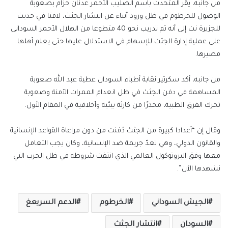
من جانبه، يقر المتحدث باسم الصليب الأحمر عدنان حزام بصعوبة
الوصول للخرطوم في ظل ورود أنباء عن انتشار الجثث، لافتا في حديث
للجزيرة نت إلى أنه تم تدريب نحو 40 متطوعا من الهلال الأحمر السوداني
على عملية إدارة الجثث للإسهام في الاستدلال عليها حتى يعلم أهلها
مصيرها.
من جانبه، أكد سكرتير نقابة أطباء السودان عطية عبد الله صعوبة
المساهمة في دفن الجثث في ظل انعدام الممرات الآمنة وصعوبة
تحرك الفرق الطبية، محذرًا من كارثة بيئية وأخلاقية في المقام الأول.
وقال إن “أعدادا كبيرة من الجثث دُفنت من دون مراعاة القواعد الإنسانية
والقانون الدولي، وهي تعدّ جريمة ضد الإنسانية، وكان يجب التعامل
معها وفق البروتوكول العالمي الذي انتفت شروطه في ظل الحرب التي
نشهدها الآن”.
الجيش السوداني
الخرطوم
الدعم السريعغ
السودان
انتشار الجثث