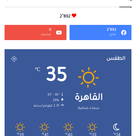
2٬892
0
2٬892
متابع
مشترك
الطقس
35
℃
35º - 30º
القاهرة
26%
2.31 كيلومتر/ساعة
سماء صافية
℃
39
℃
41
℃
40
℃
39
℃
34