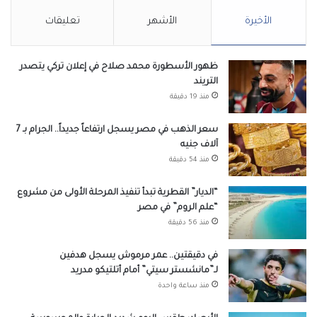
الأخيرة
الأشهر
تعليقات
ظهور الأسطورة محمد صلاح في إعلان تركي يتصدر
التريند
منذ 19 دقيقة
سعر الذهب في مصر يسجل ارتفاعاً جديداً.. الجرام بـ 7
آلاف جنيه
منذ 54 دقيقة
“الديار” القطرية تبدأ تنفيذ المرحلة الأولى من مشروع
“علم الروم” في مصر
منذ 56 دقيقة
في دقيقتين.. عمر مرموش يسجل هدفين
لـ”مانشستر سيتي” أمام أتلتيكو مدريد
منذ ساعة واحدة