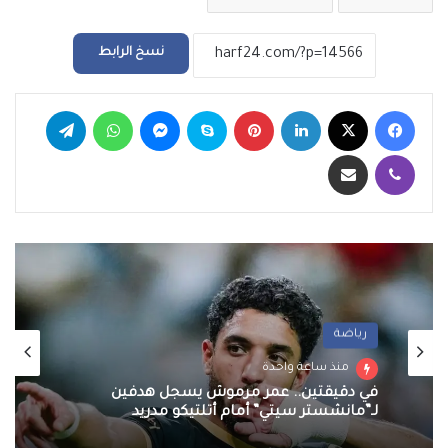
نسخ الرابط
فيسبوك
‫X
لينكدإن
بينتيريست
سكايب
ماسنجر
واتساب
تيلقرام
ڤايبر
مشاركة عبر البريد
رياضة
منذ ساعة واحدة
في دقيقتين.. عمر مرموش يسجل هدفين
لـ”مانشستر سيتي” أمام أتلتيكو مدريد