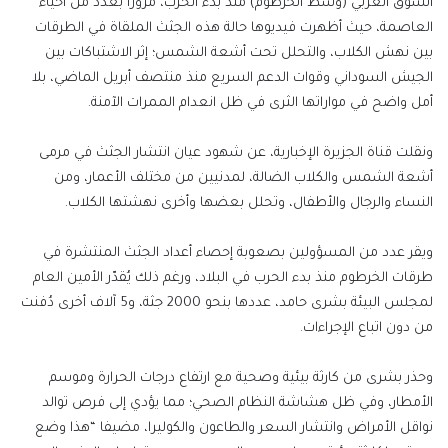
السوق العربي (وسط الخرطوم) منذ بدء الحرب، مرورًا بعدد من أحياء
العاصمة، حيث أظهرت فيديوها حالة هذه الجثث الملقاة في الطرقات
بين نهش الكلاب، والتحلل تحت أشعة الشمس؛ إثر الاشتباكات بين
الجيش السوداني وقوات الدعم السريع منذ منتصف أبريل الماضي، بلا
أمل واضح في مواراتها الثرى في ظل انعدام الممرات الآمنة.
ونقلت قناة الجزيرة الإخبارية، عن شهود عيان انتشار الجثث في مرمى
أشعة الشمس والكلاب الضالة، لمدنيين من مختلف الأعمار، ومن
النساء والرجال والأطفال، وتحلل بعضها وأخرى نهشتها الكلاب.
ويقر عدد من المسؤولين بصعوبة إحصاء أعداد الجثث المنتشرة في
طرقات الخرطوم منذ بدء الحرب في البلاد، ورغم ذلك يُقدّر الأمين العام
لمجلس البيئة بشرى حامد، عددها بنحو 2000 جثة، و5 آلاف أخرى دُفنت
من دون اتباع الإجراءات.
وحذر بشرى من كارثة بيئية وصحية مع ارتفاع درجات الحرارة وموسم
الأمطار، وفي ظل هشاشة النظام الصحي؛ مما يؤدي إلى فرص توالد
نواقل الأمراض وانتشار السعر والطاعون والكوليرا، مضيفا “هذا وضع