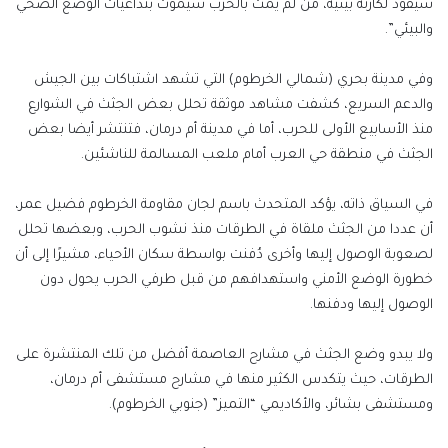
سيقود لكارثة بيئية، من لم يمت بالحرب سيموت بتداعيات الوضع الصحي
والبيئي”.
وفي مدينة بحري (شمالي الخرطوم) التي تشهد اشتباكات بين الجيش
والدعم السريع، كشفت مشاهد موثقة تحلل بعض الجثث في الشوارع
منذ الأسابيع الأولى للحرب، أما في مدينة أم درمان، فتنتشر أيضا بعض
الجثث في منطقة حي العرب أمام ملعب المسالمة للناشئين.
في السياق ذاته، يؤكد المتحدث باسم لجان مقاومة الخرطوم فضيل عمر،
أن عددا من الجثث ملقاة في الطرقات منذ نشوب الحرب، وبعضها تحلل
لصعوبة الوصول إليها وأخرى دُفنت بواسطة سكان الأحياء، مشيرًا إلى أن
خطورة الوضع الأمني واستهدافهم من قبل طرفي الحرب يحول دون
الوصول إليها ودفنها.
ولا يبدو وضع الجثث في مشارح العاصمة أفضل من تلك المنتشرة على
الطرقات، حيث يتكدس الكثير منها في مشارح مستشفى أم درمان،
ومستشفى بشائر، والأكاديمي “التميز” (جنوبي الخرطوم).