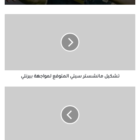
تشكيل
مانشستر
سيتي
المتوقع
لمواجهة
بيرنلي
تشكيل مانشستر سيتي المتوقع لمواجهة بيرنلي
فيديو..فيرمينو
يبدع
بثلاثية
في
أول
لقاء
له
مع