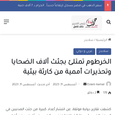
سعر الذهب في مصر يسجل ارتفاعاً جديداً.. الجرام بـ 7 آلاف جنيه
بحث عن
الق
الرئيسية
/
سلايدر
سلايدر
عربي و دولي
الخرطوم تمتلئ بجثث آلاف الضحايا
وتحذيرات أممية من كارثة بيئية
أرسل
Eslam kamal
أغسطس 11, 2023
آخر تحديث: أغسطس 11, 2023
بريدا
178
2 دقائق
إلكترونيا
كشفت تقارير دولية موثقة، عن انتشار أعداد كبيرة من جثث المدنيين في