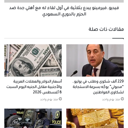
أهلي
جدة
فيديو..فيرمينو يبدع بثلاثية في أول لقاء له مع أهلي جدة ضد
ضد
الحزم بالدوري السعودي
الحزم
بالدوري
مقالات ذات صلة
السعودي
229 ألف شكوى وطلب في يوليو..
أسعار الدولار والعملات العربية
“مدبولي” يوجّه بسرعة الاستجابة
والأجنبية مقابل الجنيه اليوم السبت
لشكاوى المواطنين
8 أغسطس 2026
منذ يوم واحد
منذ يوم واحد