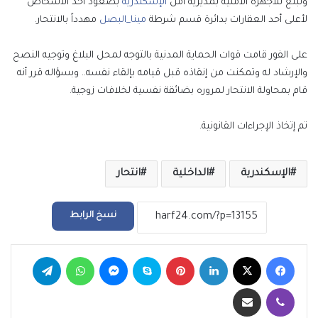
وتبلغ للأجهزة الأمنية بمديرية أمن
الإسكندرية
بصعود أحد الأشخاص
لأعلى أحد العقارات بدائرة قسم شرطة
مينا_البصل
مهدداً بالانتحار.
على الفور قامت قوات الحماية المدنية بالتوجه لمحل البلاغ وتوجيه النصح
والإرشاد له وتمكنت من إنقاذه قبل قيامه بإلقاء نفسه.. وبسؤاله قرر أنه
قام بمحاولة الانتحار لمروره بضائقة نفسية لخلافات زوجية.
تم إتخاذ الإجراءات القانونية.
الإسكندرية
الداخلية
انتحار
نسخ الرابط
فيسبوك
‫X
لينكدإن
بينتيريست
سكايب
ماسنجر
واتساب
تيلقرام
ڤايبر
مشاركة عبر البريد