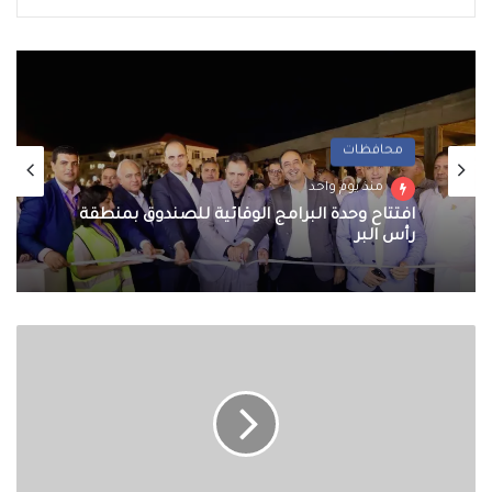
محافظات
منذ يوم واحد
افتتاح وحدة البرامج الوقائية للصندوق بمنطقة
رأس البر
أوكرانيا
تستهدف
موسكو
بالمسيرات
وروسيا
تصد
هجوما