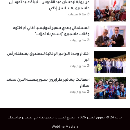
عن رواية لإحسان عبد القدوس .. نبيلة عبيد تعود إلى
ماسبيرو بمسلسل إذاعي
منذ 9 ساعات
المسلماني يهدي سفير أندونيسيا أغاني أم كلثوم
وكتاب ماسبيرو “إسلام بلا أحزاب”
منذ يوم واحد
افتتاح وحدة البرامج الوقائية للصندوق بمنطقة رأس
البر
منذ يوم واحد
احتفالات جماهير طرابزون سبور بصفقة القرن محمد
صلاح
منذ يوم واحد
حرف 24 © حقوق النشر 2026، جميع الحقوق محفوظة. تم التطوير بواسطة
Webline Masters