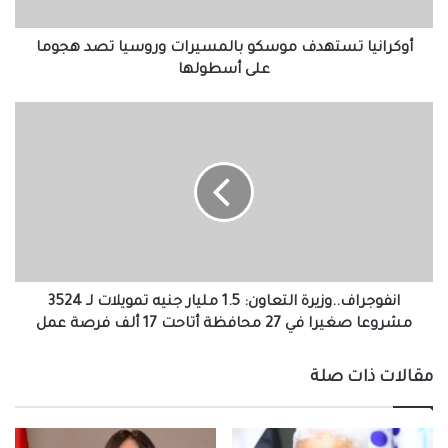
على
أسطولها
أوكرانيا تستهدف موسكو بالمسيرات وروسيا تصد هجوما
على أسطولها
انفوجراف..وزيرة
التعاون:
1.5
مليار
جنيه
تمويلات
لـ
3524
مشروعا
صغيرا
انفوجراف..وزيرة التعاون: 1.5 مليار جنيه تمويلات لـ 3524
في
مشروعا صغيرا في 27 محافظة أتاحت 17 ألف فرصة عمل
27
محافظة
مقالات ذات صلة
أتاحت
17
ألف
فرصة