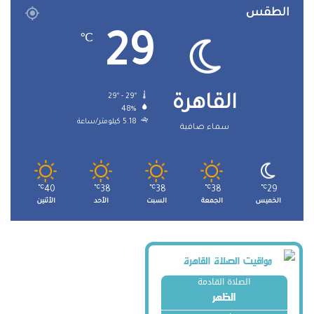
الطقس
29
℃
29º - 29º
القاهرة
48%
5.18 كيلومتر/ساعة
سماء صافية
℃
40
℃
38
℃
38
℃
38
℃
29
الخميس
الجمعة
السبت
الأحد
الأثنين