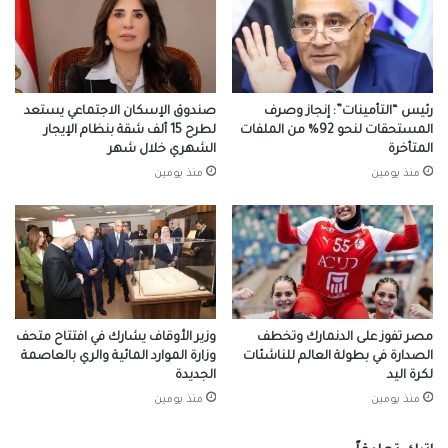
عمل
رئيس “التأمينات”: إنجاز وصرف
صندوق الإسكان الاجتماعي يستعد
المستحقات لنحو 92% من الملفات
لطرح 15 ألف شقة بنظام الإيجار
المتأخرة
الشهري خلال شهر
منذ يومين
منذ يومين
مصر تفوز على الدنمارك وتخطف
وزير الأوقاف يشارك في افتتاح متحف
الصدارة في بطولة العالم للناشئات
وزارة الموارد المائية والري بالعاصمة
لكرة اليد
الجديدة
منذ يومين
منذ يومين