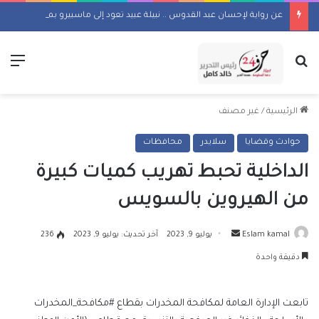
عن رواية لإحسان عبد القدوس .. نبيلة عبيد تعود إلى ماسبيرو بمسلسل إذاعي
بحث عن
الق
الرئيسية
/
غير مصنف
حوادث وقضايا
سلايدر
محافظات
الداخلية تحبط تهريب كميات كبيرة
من الهيروين بالسويس
أرسل
Eslam kamal
يوليو 9, 2023
آخر تحديث: يوليو 9, 2023
236
بريدا
دقيقة واحدة
إلكترونيا
تابعت الإدارة العامة لمكافحة المخدرات بقطاع #مكافحة_المخدرات