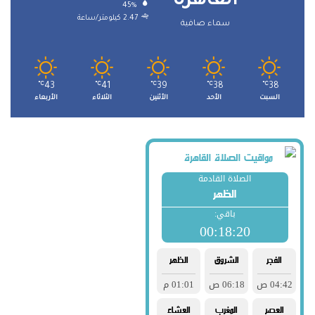
القاهرة
45%
2.47 كيلومتر/ساعة
سماء صافية
℃
43
℃
41
℃
39
℃
38
℃
38
السبت
الأحد
الأثنين
الثلاثاء
الأربعاء