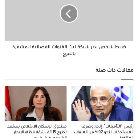
يدير
شبكة
لبث
القنوات
الفضائية
المشفرة
بالمرج
ضبط شخص يدير شبكة لبث القنوات الفضائية المشفرة
بالمرج
مقالات ذات صلة
رئيس “التأمينات”: إنجاز وصرف
صندوق الإسكان الاجتماعي يستعد
المستحقات لنحو 92% من الملفات
لطرح 15 ألف شقة بنظام الإيجار