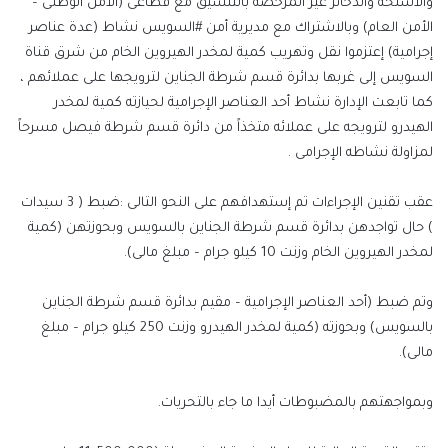
والأسلحة والذخائر غير المرخصة بالتنسيق مع قطاعى (الأمن الوطنى –
الأمن العام) وبالاشتراك مع مديرية أمن #السويس نشاط (عدة عناصر
إجرامية) إعتزموا نقل وتهريب كمية لمخدر الهيروين الخام من شرق قناة
السويس إلى غربها بدائرة قسم شرطة الجناين لترويجها على عملائهم ،
كما تابعت الإدارة نشاط أحد العناصر الإجرامية لحيازته كمية لمخدر
الهيدرو لترويجه على عملائه متخذاً من دائرة قسم شرطة فيصل مسرحاً
لمزاولة نشاطه الإجرامى .
عقب تقنين الإجراءات تم إستهدافهم على النحو التالى :ضبط ( 3 سيدات
) حال تواجدهن بدائرة قسم شرطة الجناين بالسويس وبحوزتهن (كمية
لمخدر الهيروين الخام وزنت 10 كيلو جرام – مبلغ مالى).
وتم ضبط (أحد العناصر الإجرامية – مقيم بدائرة قسم شرطة الجناين
بالسويس) وبحوزته (كمية لمخدر الهيدرو وزنت 250 كيلو جرام – مبلغ
مالى).
وبمواجهتهم بالمضبوطات أيدا ما جاء بالتحريات.