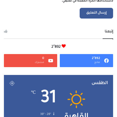
لاستخدامها المرة المقبلة في تعليقي.
إتبعنا
2٬892
0
2٬892
متابع
مشترك
الطقس
31
℃
38º - 28º