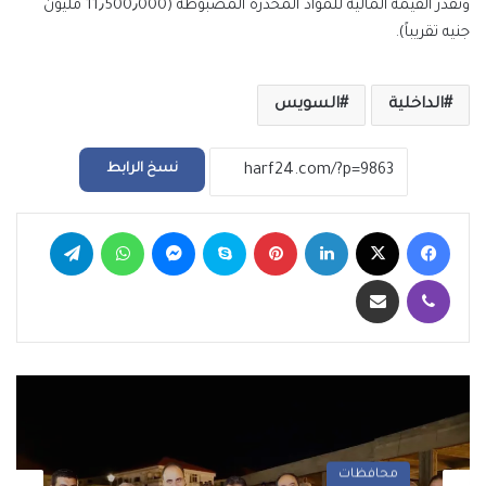
وتقدر القيمة المالية للمواد المخدرة المضبوطة (11٫500٫000 مليون
جنيه تقريباً).
الداخلية
السويس
نسخ الرابط
فيسبوك
‫X
لينكدإن
بينتيريست
سكايب
ماسنجر
واتساب
تيلقرام
ڤايبر
مشاركة عبر البريد
محافظات