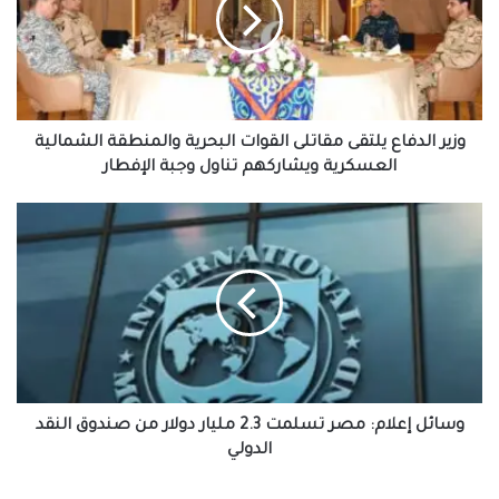
مقاتلى
القوات
البحرية
والمنطقة
الشمالية
العسكرية
ويشاركهم
وزير الدفاع يلتقى مقاتلى القوات البحرية والمنطقة الشمالية
تناول
العسكرية ويشاركهم تناول وجبة الإفطار
وجبة
الإفطار
وسائل
إعلام:
مصر
تسلمت
2.3
مليار
دولار
من
صندوق
النقد
وسائل إعلام: مصر تسلمت 2.3 مليار دولار من صندوق النقد
الدولي
الدولي