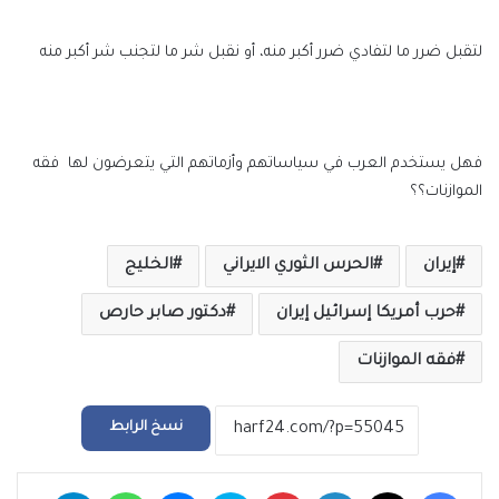
لتقبل ضرر ما لتفادي ضرر أكبر منه، أو نقبل شر ما لتجنب شر أكبر منه
فهل يستخدم العرب في سياساتهم وأزماتهم التي يتعرضون لها فقه
الموازنات؟؟
إيران
الحرس الثوري الايراني
الخليج
حرب أمريكا إسرائيل إيران
دكتور صابر حارص
فقه الموازنات
نسخ الرابط
فيسبوك
‫X
لينكدإن
بينتيريست
سكايب
ماسنجر
واتساب
تيلقرام