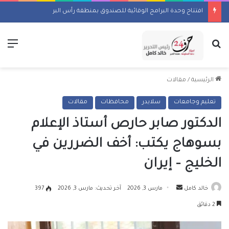
افتتاح وحدة البرامج الوقائية للصندوق بمنطقة رأس البر
بحث عن
الق
الرئيسية
/
مقالات
تعليم وجامعات
سلايدر
محافظات
مقالات
الدكتور صابر حارص أستاذ الإعلام
بسوهاج يكتب: أخف الضررين في
الخليج – إيران
أرسل
خالد كامل
مارس 3, 2026
آخر تحديث: مارس 3, 2026
397
بريدا
2 دقائق
إلكترونيا