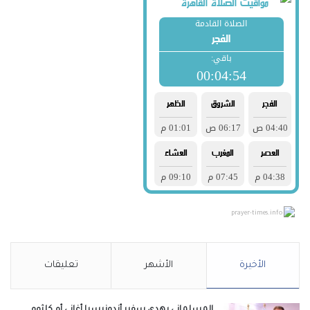
prayer-times.info
الأخيرة
الأشهر
تعليقات
المسلماني يهدي سفير أندونيسيا أغاني أم كلثوم