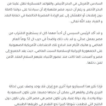
السادس الأمريكي في البحر الأبيض والقواعد العسكرية تطل علينا من
البحر الأحمر، و رغم أن حدود مصر ملتهبة إلا أن سيادتنا على دولتنا كاملة
دون إملاءات أو اطمئنان إلى غير الإرادة المصرية الخالصة في حماية البلاد
و العباد بعد الله تعالى..
و قد أكد الرئيس السيسي أن أحداً مهما كان لا يستطيع الاقتراب من
مصر بعمل عدائي، و قد بات ذلك واضحاً في حرب ال 12 يوماً العام
الماضي و هاتيك الأيام منذ اندلاع تلك الاعتداءات الأمريكية الصهيونية
على الجمهورية الإيرانية الإسلامية السبت الماضي، حيث يفد الجميع إلى
مصر و أصبحت كما كانت منذ عصور الأنبياء عليهم السلام الملاذ الآمن
لمن دخلها..
فإذا تكرر هذا السيناريو مرة أخرى مع إيران فلا يوجد وصف عربي لحالة
التردي والذل والقهر التي يمكن أن نحياها جميعا، فلن تكون السعودية
دولة واحدة، ولا دولة غنية، ولن تكون مصر هي مصر الآن، ولن تكون دول
الخليج التي قطعت شوطا كبيرا نحو التقدم في طريقها الطبيعي