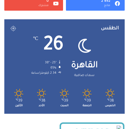
0
2٬892
متابع
مشترك
الطقس
26
℃
38º - 25º
القاهرة
65%
2.34 كيلومتر/ساعة
سماء صافية
℃
39
℃
38
℃
39
℃
39
℃
38
الخميس
الجمعة
السبت
الأحد
الأثنين