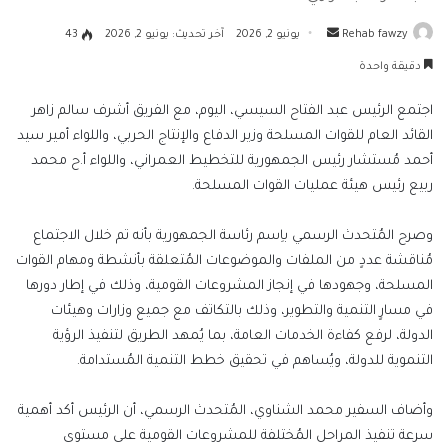
أرسل
Rehab fawzy
يونيو 2, 2026
آخر تحديث: يونيو 2, 2026
43
بريدا
دقيقة واحدة
إلكترونيا
اجتمع الرئيس عبد الفتاح السيسي، اليوم، مع الفريق أشرف سالم زاهر
القائد العام للقوات المسلحة وزير الدفاع والإنتاج الحربي، واللواء أمير سيد
أحمد مُستشار رئيس الجمهورية للتخطيط العمراني، واللواء أ.ح محمد
ربيع رئيس هيئة عمليات القوات المسلحة.
وصرح المُتحدث الرسمي باِسم رئاسة الجمهورية بأنه تم خلال الاجتماع
مُناقشة عددٍ من الملفات والموضوعات المُتعلقة بأنشطة ومهام القوات
المسلحة، وجهودها في إنجاز المشروعات القومية، وذلك في إطار دورها
في مسارٍ التنمية والتطوير، وذلك بالتكاتف مع جميع وزارات وهيئات
الدولة، لرفع كفاءة الخدمات العامة، بما يُمهد الطريق لتنفيذ الرؤية
التنموية للدولة، ويُساهم في تحقيق خطط التنمية المُستدامة.
وأضاف السفير محمد الشناوي، المُتحدث الرسمي، أن الرئيس أكد أهمية
سرعة تنفيذ المراحل المُختلفة للمشروعات القومية على مستوى