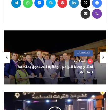
ڤايبر
مشاركة عبر البريد
محافظات
منذ 3 أيام
افتتاح وحدة البرامج الوقائية للصندوق بمنطقة
رأس البر
القوات
المسلحة
تفتتح
فندقى