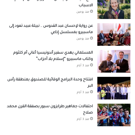
الاسباب
منذ يومين
عن رواية لإحسان عبد القدوس .. نبيلة عبيد تعود إلى
ماسبيرو بمسلسل إذاعي
منذ يومين
المسلماني يهدي سفير أندونيسيا أغاني أم كلثوم
وكتاب ماسبيرو “إسلام بلا أحزاب”
منذ 3 أيام
افتتاح وحدة البرامج الوقائية للصندوق بمنطقة رأس
البر
منذ 3 أيام
احتفالات جماهير طرابزون سبور بصفقة القرن محمد
صلاح
منذ 3 أيام