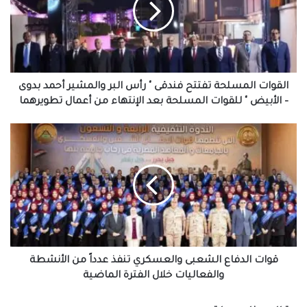
"
رأس
البر
والمشير
أحمد
بدوى
القوات المسلحة تفتتح فندقى " رأس البر والمشير أحمد بدوى
–
– الأبيض " للقوات المسلحة بعد الإنتهاء من أعمال تطويرهما
الأبيض
"
قوات
للقوات
الدفاع
المسلحة
الشعبى
بعد
والعسكري
الإنتهاء
تنفذ
من
عدداً
أعمال
من
تطويرهما
الأنشطة
والفعاليات
خلال
قوات الدفاع الشعبى والعسكري تنفذ عدداً من الأنشطة
الفترة
والفعاليات خلال الفترة الماضية
الماضية