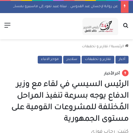
عن رواية لإحسان عبد القدوس .. نبيلة عبيد تعود إلى ماسبيرو بمسلسل إذاعي
بحث عن
الق
الرئيسية
/
تقارير و تحقيقات
أخبار
تقارير و تحقيقات
سلايدر
موجز الانباء
أخر الأخبار
الرئيس السيسي في لقاء مع وزير
الدفاع يوجه بسرعة تنفيذ المراحل
المُختلفة للمشروعات القومية على
مستوى الجمهورية
كتبت: رحاب فوزي