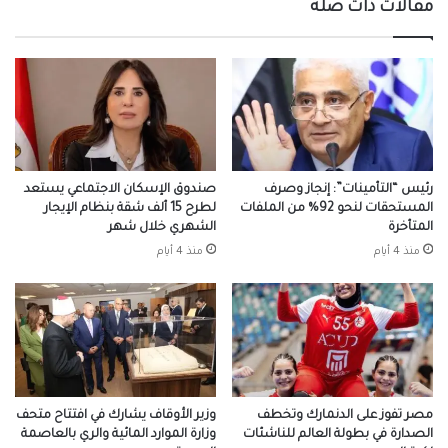
مقالات ذات صلة
رئيس “التأمينات”: إنجاز وصرف
صندوق الإسكان الاجتماعي يستعد
المستحقات لنحو 92% من الملفات
لطرح 15 ألف شقة بنظام الإيجار
المتأخرة
الشهري خلال شهر
منذ 4 أيام
منذ 4 أيام
مصر تفوز على الدنمارك وتخطف
وزير الأوقاف يشارك في افتتاح متحف
الصدارة في بطولة العالم للناشئات
وزارة الموارد المائية والري بالعاصمة