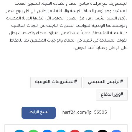
الجمهورية، مع مراعاة مبادئ الدقة والكفاءة الفنية، لتحقيق الهدف
المنشود وهو توفير الحياة الكريمة واللائقة للمواطنين في كل ربوع مصر.
وثمن السيد الرئيس، في هذا الصدد، الجهود التي تبذلها الدولة المصرية
ومؤسساتها الوطنية؛ لمواجهة التحديات الناجمة عن الأزمات العالمية
والإقليمية المتلاحقة، معرباُ سيادته عن اعتزازه بعطاء وتضحيات رجال
القوات المسلحة في تنفيذ كل المهام والواجبات المكلفين بها للحفاظ
على الوطن وحماية أمنه القومي.
الرئيس السيسي
المشروعات القومية
وزير الدفاع
نسخ الرابط
فيسبوك
‫X
لينكدإن
بينتيريست
سكايب
ماسنجر
واتساب
تيلقرام