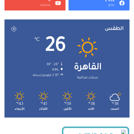
0
2٬892
متابع
مشترك
الطقس
26
℃
38º - 26º
القاهرة
69%
2.87 كيلومتر/ساعة
سماء صافية
℃
43
℃
41
℃
39
℃
38
℃
38
السبت
الأحد
الأثنين
الثلاثاء
الأربعاء