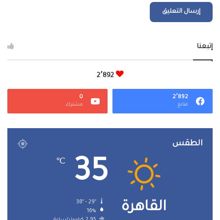
إتبعنا
2٬892
0
2٬892
متابع
مشترك
الطقس
35
℃
38º - 29º
القاهرة
16%
2.95 كيلومتر/ساعة