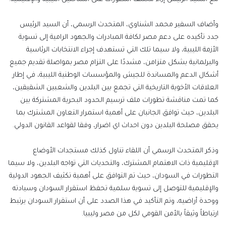
وأضاف السفير محمد الشناوي، المتحدث الرسمي، أن السيد الرئيس
جدد تأكيده على دعم مصر لكافة المبادرات والجهود الرامية إلى تسوية
الأزمة الليبية، ولا سيما تلك التي تستهدف إجراء الانتخابات الرئاسية
والبرلمانية بشكل متزامن، مشددًا على التزام مصر بمواصلة تقديم جميع
أشكال الدعم والمساندة للجيش والمؤسسات الوطنية الليبية، في إطار
العلاقات الأخوية التاريخية التي تجمع بين البلدين والشعبين الشقيقين،
كما تمت مناقشة تطورات ملف ترسيم الحدود البحرية المشتركة بين
البلدين، حيث توافق الجانبان على أهمية استمرار التعاون المشترك بما
يحقق مصلحة البلدين دون احداث اي اضرار، وفقا لقواعد القانون الدولي.
وذكر المتحدث الرسمي أن اللقاء تناول كذلك مستجدات الأوضاع
الإقليمية ذات الاهتمام المشترك، والتحديات التي تواجه البلدين، ولا سيما
التطورات في السودان، حيث تم التوافق على أهمية تكثيف الجهود الدولية
والإقليمية للتوصل إلى تسوية سلمية تحفظ استقرار السودان وسيادته
ووحدة أراضيه، وتم التأكيد في هذا الصدد على أن استقرار السودان يرتبط
ارتباطاً وثيقاً بالأمن القومي لكل من مصر وليبيا.