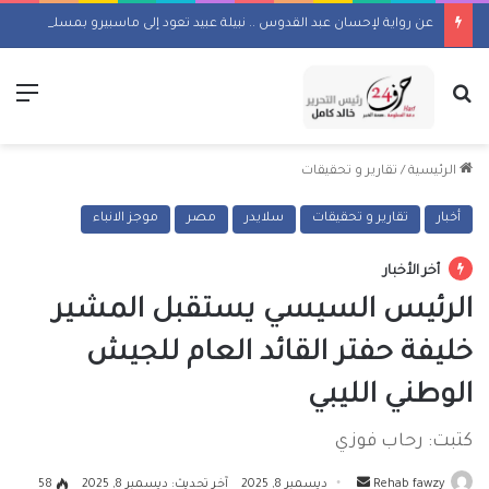
عن رواية لإحسان عبد القدوس .. نبيلة عبيد تعود إلى ماسبيرو بمسلسل إذاعي
بحث عن
الق
الرئيسية
/
تقارير و تحقيقات
أخبار
تقارير و تحقيقات
سلايدر
مصر
موجز الانباء
أخر الأخبار
الرئيس السيسي يستقبل المشير
خليفة حفتر القائد العام للجيش
الوطني الليبي
كتبت: رحاب فوزي
أرسل
Rehab fawzy
ديسمبر 8, 2025
آخر تحديث: ديسمبر 8, 2025
58