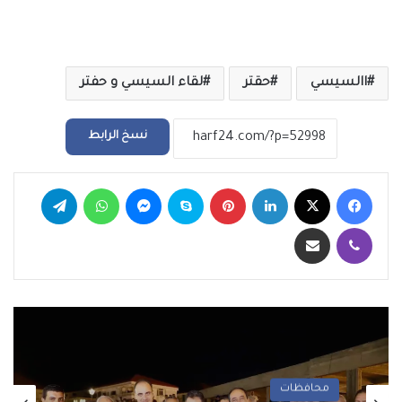
االسيسي
حقتر
لقاء السيسي و حفتر
نسخ الرابط
فيسبوك
‫X
لينكدإن
بينتيريست
سكايب
ماسنجر
واتساب
تيلقرام
ڤايبر
مشاركة عبر البريد
محافظات