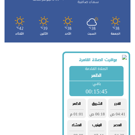
سماء صافية
℃
42
℃
39
℃
38
℃
38
℃
38
الجمعة
السبت
الأحد
الأثنين
الثلاثاء