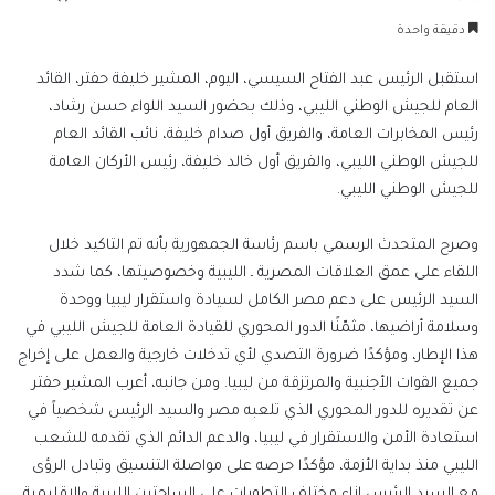
بريدا
دقيقة واحدة
إلكترونيا
استقبل الرئيس عبد الفتاح السيسي، اليوم، المشير خليفة حفتر، القائد
العام للجيش الوطني الليبي، وذلك بحضور السيد اللواء حسن رشاد،
رئيس المخابرات العامة، والفريق أول صدام خليفة، نائب القائد العام
للجيش الوطني الليبي، والفريق أول خالد خليفة، رئيس الأركان العامة
للجيش الوطني الليبي.
وصرح المتحدث الرسمي باسم رئاسة الجمهورية بأنه تم التاكيد خلال
اللقاء على عمق العلاقات المصرية ـ الليبية وخصوصيتها، كما شدد
السيد الرئيس على دعم مصر الكامل لسيادة واستقرار ليبيا ووحدة
وسلامة أراضيها، مثمّنًا الدور المحوري للقيادة العامة للجيش الليبي في
هذا الإطار، ومؤكدًا ضرورة التصدي لأي تدخلات خارجية والعمل على إخراج
جميع القوات الأجنبية والمرتزقة من ليبيا. ومن جانبه، أعرب المشير حفتر
عن تقديره للدور المحوري الذي تلعبه مصر والسيد الرئيس شخصياً في
استعادة الأمن والاستقرار في ليبيا، والدعم الدائم الذي تقدمه للشعب
الليبي منذ بداية الأزمة، مؤكدًا حرصه على مواصلة التنسيق وتبادل الرؤى
مع السيد الرئيس إزاء مختلف التطورات على الساحتين الليبية والإقليمية.