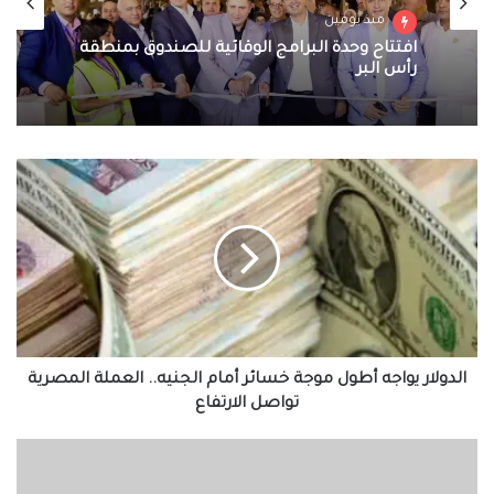
منذ يومين
افتتاح وحدة البرامج الوقائية للصندوق بمنطقة
رأس البر
الدولار
يواجه
أطول
موجة
خسائر
أمام
الجنيه..
العملة
المصرية
تواصل
الدولار يواجه أطول موجة خسائر أمام الجنيه.. العملة المصرية
الارتفاع
تواصل الارتفاع
سلام
يفتتح