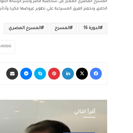
المسرح المصري المعبر عن شخصية مصر ونشر الرسالة التنوير
الخلاق وتحفيز الفرق المسرحية علي تطوير عروضها فكريا وأدا
الدورة 16
المسرح
المسرح المصري
فيسبوك
‫X
لينكدإن
بينتيريست
سكايب
ماسنجر
مشاركة عبر الب
أقرأ التالي