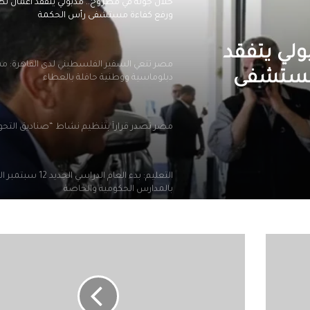
خلال جولة في مطروح.. مدبولي يتفقد أعمال تط
ورفع كفاءة مستشفى رأس الحكمة
ولي يتفقد
مصر تنعي السفير الفلسطيني لدى القاهرة: م
 مستشفى
دبلوماسية ووطنية حافلة بالعطاء
مصر تصدر قراراً بتنظيم نشاط “صناديق التح
التعليم: بدء العام الدراسي الجديد
بالمدارس الحكومية والخاصة
جلست بجوار جثة شقيقها 3 أيام.. وفاة آم
مي
بعد أسابيع من موت شقيقها
كمال
وأحمد
علي
الحجار
229 ألف شكوى وطلب في يوليو.. “مدبولي” يوج