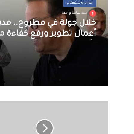
تقارير و تحقيقات
منذ ساعة واحدة
خلال جولة في مطروح.. مدب
أعمال تطوير ورفع كفاءة
رأس الحكمة
غرق
طفل
في
الترعة
بسوهاج