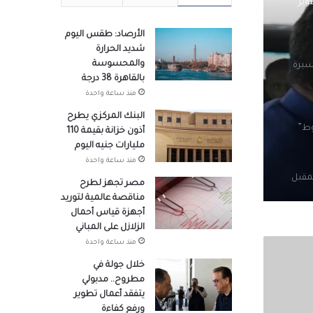
وير
الأرصاد: طقس اليوم
شديد الحرارة
والمحسوسة
سيرة
بالقاهرة 38 درجة
منذ ساعة واحدة
البنك المركزي يطرح
وط”
أذون خزانة بقيمة 110
مليارات جنيه اليوم
منذ ساعة واحدة
 12 سبتمبر المقبل
مصر تجهز لطرح
مناقصة عالمية لتوريد
أجهزة قياس أحمال
الزلازل على المباني
ال لمعي
منذ ساعة واحدة
خلال جولة في
مطروح.. مدبولي
يتفقد أعمال تطوير
ّه
ورفع كفاءة