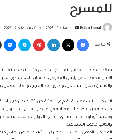
للمسرح
أرسل
Eslam kamal
يوليو 16, 2023
آخر تحديث: يوليو 16, 2023
بريدا
فيسبوك
‫X
لينكدإن
بينتيريست
سكايب
ما
إلكترونيا
شاركها
الفنان محمد رياض رئيس المهرجان، والفنان ياسر صادق مدير الم
والفنانين نضال الشافعي، وطارق عبد العزيز ، وايهاب فهمي، و
الدو
مسرحية من تخصصات مختلفة في عناصر العمل المسرحي ما بي
ومحمد أبوداوود خالد الصاوي ورياض الخولي ، ومحمد محمود ور
والكاتب محمد السيد عيد .
المهرجان القومي للمسرح المصري يستهدف عرض نماذج متم