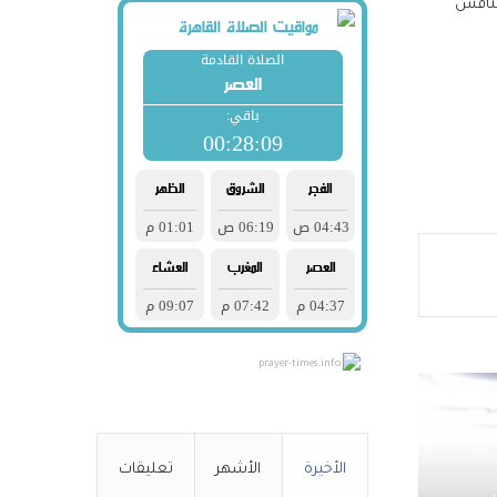
تنافس
ّه
ل
أولي:
prayer-times.info
ة قياس
الأخيرة
الأشهر
تعليقات