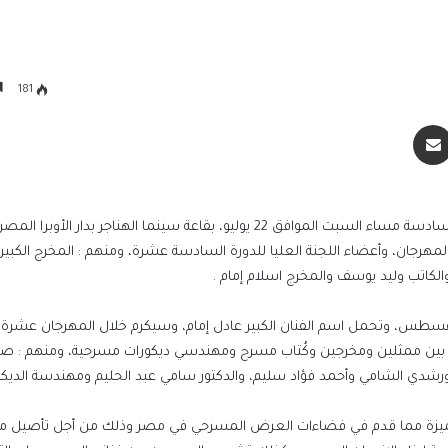
181
سنجر
مشاركة عبر البريد
يعقد المهرجان القومي للمسرح المصري مؤتمرا صحفيا في السادسة مساء السبت الموافق 22 يوليو، بقاعة سينما الهناجر 
هرجان، وأعضاء اللجنة العليا للدورة السادسة عشرة، ومنهم : المخرج الكبير 
الكاتب وليد يوسف والمخرج اسلام إمام .
رة السادسة عشرة تقام في الفترة من 29 يوليو، وحتى 14 أغسطس، وتحمل اسم الفنان الكبير عادل إمام، وسيكرم خلال المهرجان 
ن ممثلين ومخرجين وكُتاب مسرح ومهندسي ديكورات مسرحية، ومنهم : صلاح
شدي الشامي وأحمد فؤاد سليم، والدكتور سامي عبد الحليم ومهندسة الديكور
جلست بجوار جثة شقيقها 3 أيام.. وفاة آم
بعد أسابيع من موت شقيقها
يزة مما قدم في فضاءات العرض المسرحي في مصر وذلك من أجل تأصيل م