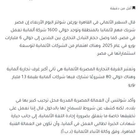
بريدا
أقل من دقيقة
إلكترونيا
قال السفير الألماني في القاهرة يورغن شولتز اليوم الأربعاء إن مصر
شريك مهم لألمانيا بالمنطقة وتوجد حوالي 1600 شركة ألمانية تعمل
في مصر، كما وصل حجم التبادل التجاري بين البلدين إلى حوالي 6 مليارات
يورو في عام 2025. وهناك اهتمام من الشركات الألمانية لتوسعة
استثماراتها في مصر.
وتعتبر الغرفة التجارية المصرية الألمانية هي ثاني أكبر غرف تجارية ألمانية
وهناك حوالي 80 مشروعًا تشارك فيها شركات ألمانية بقيمة 1.3 مليار
يورو.
وأكد شولتس أن العمالة المصرية المدربة محل ترحيب كبير بها في
بلاده، لكنه كشف عن شروط للسماح لها بالدخول قال إننا نعمل على
تخفيفها خاصة ما يتعلق بضرورة إجادة اللغة الألمانية، إلى جانب حيازة
شهادات الخبرة لطالبي العمل في ألمانيا، وأن تكون من العمالة الفنية
الماهرة، وفق وكالة الأنباء الألمانية (د.ب.أ).