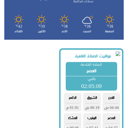
سماء صافية
℃
42
℃
39
℃
38
℃
38
℃
38
الجمعة
السبت
الأحد
الأثنين
الثلاثاء