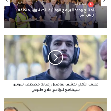
منذ يومين
افتتاح وحدة البرامج الوقائية للصندوق بمنطقة
رأس البر
طبيب
الأهلي
يكشف
تفاصيل
إصابة
مصطفى
شوبير:
سيخضع
لبرنامج
علاج
طبيب الأهلي يكشف تفاصيل إصابة مصطفى شوبير:
طبيعي
سيخضع لبرنامج علاج طبيعي
وزير
الخارجية
ونظيره