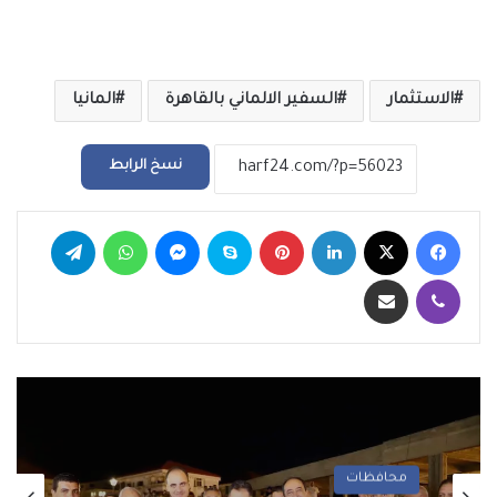
الاستثمار
السفير الالماني بالقاهرة
المانيا
نسخ الرابط
فيسبوك
‫X
لينكدإن
بينتيريست
سكايب
ماسنجر
واتساب
تيلقرام
ڤايبر
مشاركة عبر البريد
محافظات