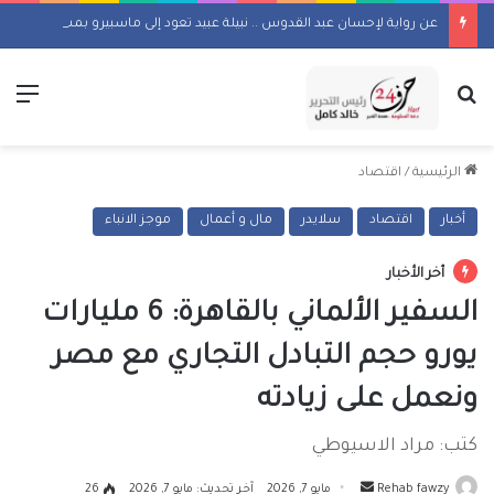
عن رواية لإحسان عبد القدوس .. نبيلة عبيد تعود إلى ماسبيرو بمسلسل إذاعي
بحث عن
الق
الرئيسية
/
اقتصاد
أخبار
اقتصاد
سلايدر
مال و أعمال
موجز الانباء
أخر الأخبار
السفير الألماني بالقاهرة: 6 مليارات
يورو حجم التبادل التجاري مع مصر
ونعمل على زيادته
كتب: مراد الاسيوطي
أرسل
Rehab fawzy
مايو 7, 2026
آخر تحديث: مايو 7, 2026
26