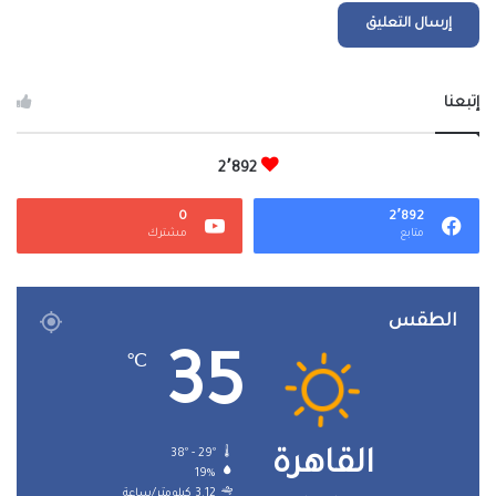
إتبعنا
2٬892
0
2٬892
متابع
مشترك
الطقس
35
℃
38º - 29º
القاهرة
19%
3.12 كيلومتر/ساعة