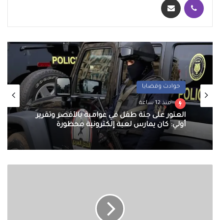
حوادث وقضايا
منذ 12 ساعة
العثور على جثة طفل في عوامية بالأقصر وتقرير
أولي: كان يمارس لعبة إلكترونية محظورة
اتحاد
إذاعات
وتلفزيونات
التعاون
الإسلامي"