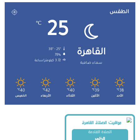
الطقس
25
℃
38º - 25º
القاهرة
78%
3.72 كيلومتر/ساعة
سماء صافية
℃
40
℃
42
℃
40
℃
39
℃
38
الأحد
الأثنين
الثلاثاء
الأربعاء
الخميس