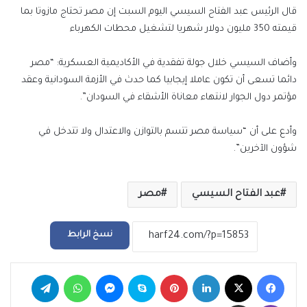
قال الرئيس عبد الفتاح السيسي اليوم السبت إن مصر تحتاج مازوتا بما
قيمته 350 مليون دولار شهريا لتشغيل محطات الكهرباء
وأضاف السيسي خلال جولة تفقدية في الأكاديمية العسكرية: “مصر
دائما تسعى أن تكون عاملا إيجابيا كما حدث في الأزمة السودانية وعقد
مؤتمر دول الجوار لانتهاء معاناة الأشقاء في السودان”.
وأدع على أن “سياسة مصر تتسم بالتوازن والاعتدال ولا تتدخل في
شؤون الآخرين”.
عبد الفتاح السيسي
مصر
نسخ الرابط
فيسبوك
‫X
لينكدإن
بينتيريست
سكايب
ماسنجر
واتساب
تيلقرام
ڤايبر
مشاركة عبر البريد