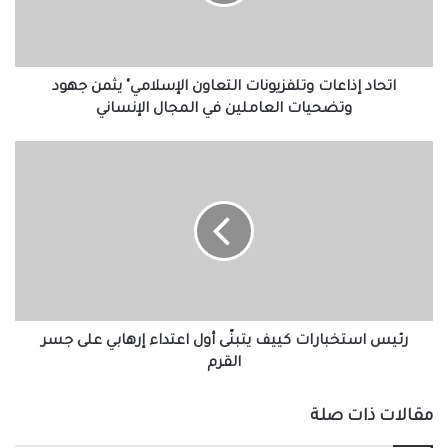
يثمن
جهود
وتضحيات
العاملين
في
اتحاد إذاعات وتلفزيونات التعاون الإسلامي" يثمن جهود
المجال
وتضحيات العاملين في المجال الإنساني
الإنساني
رئيس
استخبارات
كييف
يتبنّى
أول
اعتداء
إرهابي
على
جسر
القرم
رئيس استخبارات كييف يتبنّى أول اعتداء إرهابي على جسر
القرم
مقالات ذات صلة