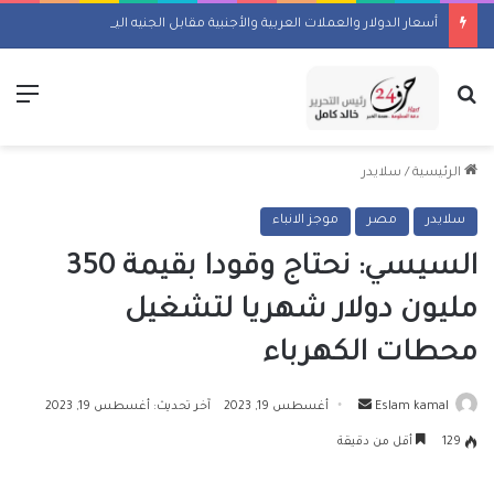
أسعار الدولار والعملات العربية والأجنبية مقابل الجنيه اليوم السبت 8 أغسطس 2026
بحث عن
الق
الرئيسية
/
سلايدر
سلايدر
مصر
موجز الانباء
السيسي: نحتاج وقودا بقيمة 350
مليون دولار شهريا لتشغيل
محطات الكهرباء
أرسل
Eslam kamal
أغسطس 19, 2023
آخر تحديث: أغسطس 19, 2023
بريدا
129
أقل من دقيقة
إلكترونيا