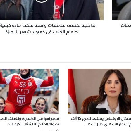
مادة
كيميائية
الملايين في استقبال صلاح في المطار عقب و
تركيا للانضمام لنادي طرابزون
على
طعام
الكلاب
عنات
الداخلية تكشف ملابسات واقعة سكب مادة كيميائ
في
طعام الكلاب في كمبوند شهير بالجيزة
التعليم العالي: انطلاق أعمال المرحلة الأولى ل
كمبوند
الإلكتروني للقبول بالجامعات الحكومية والمعا
شهير
للعام الجامعي 2026/2027
بالجيزة
بعد ظهور صلاح بقميص النادي.. طرابزون يتص
محركات البحث
بيزيرا يخبر الزمالك برغبته في الانتقال إلى نادي
أهلي دبي الإماراتي
المسلماني يهدي سفير أندونيسيا أغاني أم كلث
وكتاب ماسبيرو “إسلام بلا أحزاب”
صندوق الإسكان الاجتماعي يستعد لطرح 15 ألف
مصر تفوز على الدنمارك وتخطف الصدا
الإيجار الشهري خلال شهر
بطولة العالم للناشئات لكرة اليد