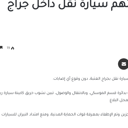
هم سيارة نقل داخل جراج
19
سنجر
مشاركة عبر البريد
رة نقل بجراج العتبة، دون وقوع أي إصابات.
 بدائرة قسم الموسكي، وبالانتقال والوصول، تبين نشوب حريق كابينة سيارة رب
الرئيس السيسي يجري اتصالاً هاتفياً مع رئيس 
جمهورية اليونان
 وتم الإطفاء بمعرفة قوات الحماية المدنية، ومنع امتداد النيران للسيارات ا