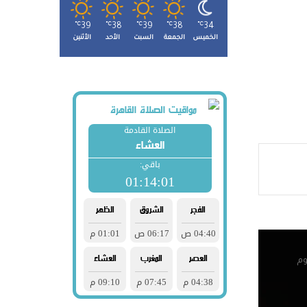
صوله
℃
39
℃
38
℃
39
℃
38
℃
34
الخميس
الجمعة
السبت
الأحد
الأثنين
لتنسيق
هد
در
 شباب
وم