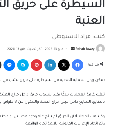
السيطرة على حريق الت
العتبة
كتب: مراد الاسيوطي
أرسل
Rehab fawzy
مايو 13, 2026
آخر تحديث: مايو 13, 2026
بريدا
فيسبوك
‫X
لينكدإن
بينتيريست
سكايب
ما
إلكترونيا
شاركها
تمكن رجال الحماية المدنية من السيطرة على حريق نشب في سيا
تلقت غرفة العمليات بلاغًا يفيد بنشوب حريق داخل جراچ العتبة
بالطابق السابع داخل مبنى جراچ العتبة والمكون من 8 طوابق بمحل البلاغ.
وكشفت المعاينة أن الحريق لم ينتج عنه وجود مصابين أو محتجزين
وتم اتخاذ الإجراءات القانونية اللازمة تجاه الواقعة.