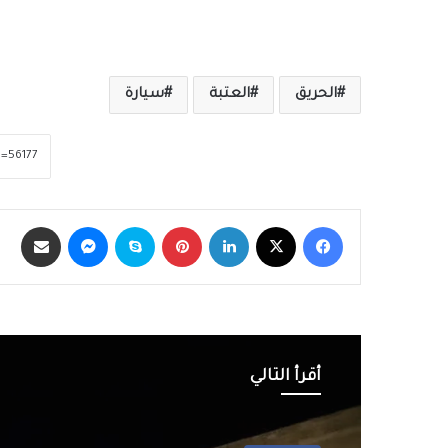
الحريق
العتبة
سيارة
فيسبوك
‫X
لينكدإن
بينتيريست
سكايب
ماسنجر
مشاركة عبر الب
أقرأ التالي