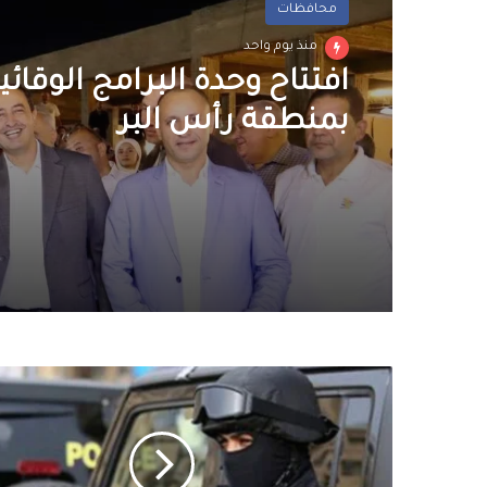
محافظات
منذ يوم واحد
افتتاح وحدة البرامج الوقائ
بمنطقة رأس البر
القبض
على
زوج
هشّم
رأس