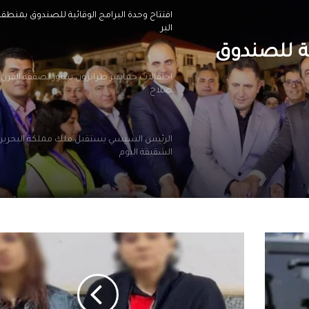
افتتاح وحدة البرامج الوقائية للصندوق بمنطق
البر
ية للصندوق
احتفالات جماهير طرابزون سبور بصفقة القرن
صلاح
الرئيس السيسي يستقبل ملك مملكة البحرين
الشقيقة اليوم
محافظ الجيزة يهنئ لواء حاتم حسن مدير أمن ا
الجديد
الداخلية
تكشف
الرئيس السيسي يجري اتصالاً هاتفياً مع رئيس 
ملابسات
جمهورية اليونان
واقعة
سكب