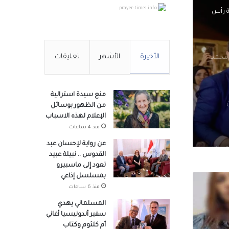
prayer-times.info
ة رأس
الأخيرة
الأشهر
تعليقات
 محمد
منع سيدة استرالية
من الظهور بوسائل
الإعلام لهذه الاسباب
منذ 4 ساعات
عن رواية لإحسان عبد
لجيزة
القدوس .. نبيلة عبيد
تعود إلى ماسبيرو
بمسلسل إذاعي
منذ 6 ساعات
وزراء
المسلماني يهدي
سفير أندونيسيا أغاني
أم كلثوم وكتاب