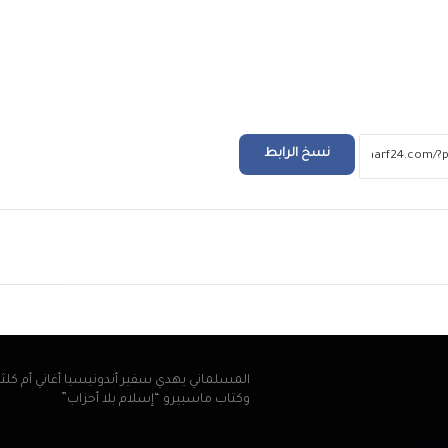
الملايين في استقبال صلاح في المطار عقب و
تركيا للانضمام لنادي طرابزون
التعليم العالي: انطلاق أعمال المرحلة الأولى ل
الإلكتروني للقبول بالجامعات الحكومية والمعا
للعام الجامعي 2026/2027
نسخ الرابط
بعد ظهور صلاح بقميص النادي.. طرابزون يتص
محركات البحث
ريد
بيزيرا يخبر الزمالك برغبته في الانتقال إلى نادي
أهلي دبي الإماراتي
المسلماني يهدي سفير أندونيسيا أغاني أم كلث
وكتاب ماسبيرو “إسلام بلا أحزاب”