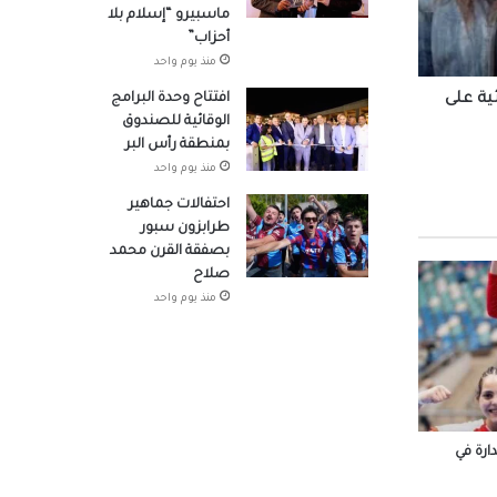
ماسبيرو “إسلام بلا
صوله
أحزاب”
منذ يوم واحد
افتتاح وحدة البرامج
ية على
الوقائية للصندوق
لتنسيق
بمنطقة رأس البر
هد
منذ يوم واحد
احتفالات جماهير
طرابزون سبور
در
بصفقة القرن محمد
صلاح
منذ يوم واحد
 شباب
وم
رة في