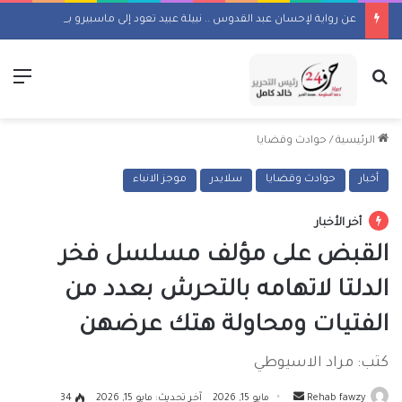
عن رواية لإحسان عبد القدوس .. نبيلة عبيد تعود إلى ماسبيرو بمسلسل إذاعي
بحث عن
الق
الرئيسية
/
حوادث وقضايا
أخبار
حوادث وقضايا
سلايدر
موجز الانباء
أخر الأخبار
القبض على مؤلف مسلسل فخر
الدلتا لاتهامه بالتحرش بعدد من
الفتيات ومحاولة هتك عرضهن
كتب: مراد الاسيوطي
أرسل
Rehab fawzy
مايو 15, 2026
آخر تحديث: مايو 15, 2026
34