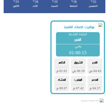
℃
39
℃
38
℃
39
℃
38
℃
30
الخميس
الجمعة
السبت
الأحد
الأثنين
prayer-times.info