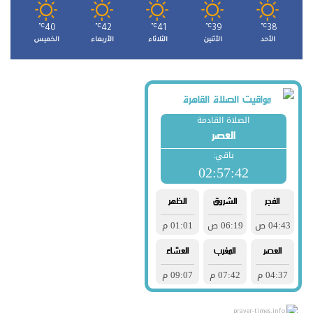
℃
40
℃
42
℃
41
℃
39
℃
38
الأحد
الأثنين
الثلاثاء
الأربعاء
الخميس
prayer-times.info