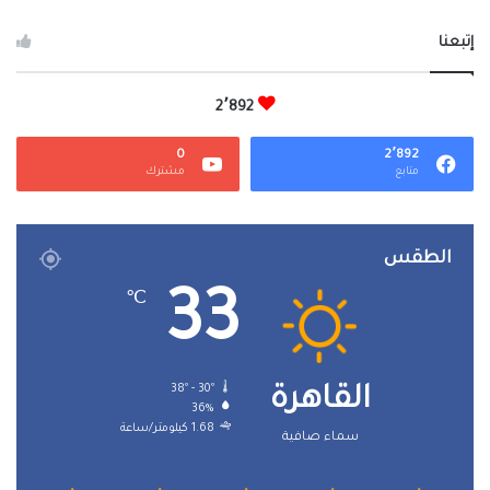
إتبعنا
2٬892
0
2٬892
متابع
مشترك
الطقس
33
℃
38º - 30º
القاهرة
36%
1.68 كيلومتر/ساعة
سماء صافية