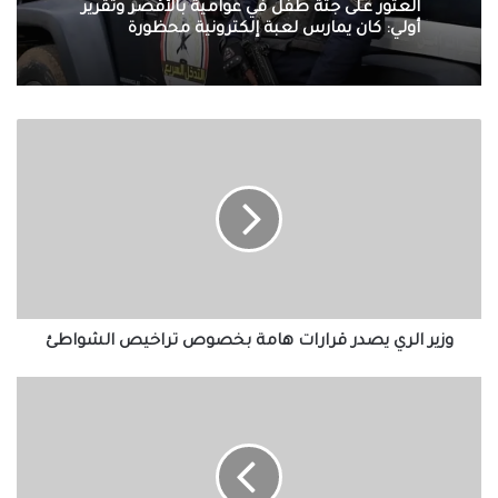
العثور على جثة طفل في عوامية بالأقصر وتقرير
أولي: كان يمارس لعبة إلكترونية محظورة
وزير
الري
يصدر
قرارات
هامة
بخصوص
تراخيص
الشواطئ
وزير الري يصدر قرارات هامة بخصوص تراخيص الشواطئ
روسيا
تضاعف
ميزانية
الدفاع
لـ105