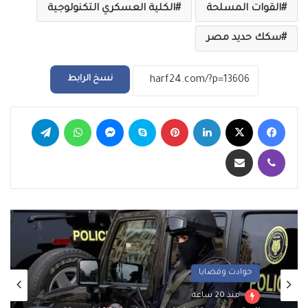
القوات المسلحة
الكلية العسكري التكنولوجية
سكك حديد مصر
نسخ الرابط
فيسبوك
‫X
لينكدإن
بينتيريست
سكايب
ماسنجر
واتساب
تيلقرام
ڤايبر
مشاركة عبر البريد
حوادث وقضايا
منذ 20 ساعة