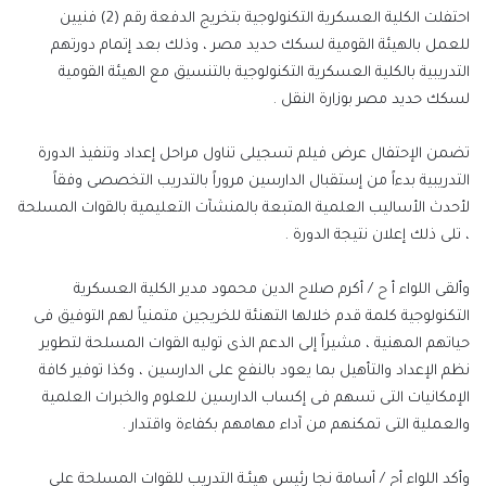
احتفلت الكلية العسكرية التكنولوجية بتخريج الدفعة رقم (2) فنيين
للعمل بالهيئة القومية لسكك حديد مصر ، وذلك بعد إتمام دورتهم
التدريبية بالكلية العسكرية التكنولوجية بالتنسيق مع الهيئة القومية
لسكك حديد مصر بوزارة النقل .
تضمن الإحتفال عرض فيلم تسجيلى تناول مراحل إعداد وتنفيذ الدورة
التدريبية بدءاً من إستقبال الدارسين مروراً بالتدريب التخصصى وفقاً
لأحدث الأساليب العلمية المتبعة بالمنشآت التعليمية بالقوات المسلحة
، تلى ذلك إعلان نتيجة الدورة .
وألقى اللواء أ ح / أكرم صلاح الدين محمود مدير الكلية العسكرية
التكنولوجية كلمة قدم خلالها التهنئة للخريجين متمنياً لهم التوفيق فى
حياتهم المهنية ، مشيراً إلى الدعم الذى توليه القوات المسلحة لتطوير
نظم الإعداد والتأهيل بما يعود بالنفع على الدارسين ، وكذا توفير كافة
الإمكانيات التى تسهم فى إكساب الدارسين للعلوم والخبرات العلمية
والعملية التى تمكنهم من آداء مهامهم بكفاءة واقتدار .
وأكد اللواء أح / أسامة نجا رئيس هيئـة التدريب للقوات المسلحة على