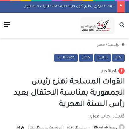
البنك المركزي يطرح أذون خزانة بقيمة 110 مليارات جنيه اليوم
بحث عن
الق
الرئيسية
/
مصر
أخبار
سلايدر
مصر
موجز الانباء
أخر الأخبار
القوات المسلحة تهنئ رئيس
الجمهورية بمناسبة الاحتفال بعيد
رأس السنة الهجرية
كتبت: رحاب فوزي
أرسل
Rehab fawzy
يونيو 15, 2026
آخر تحديث: يونيو 15, 2026
24