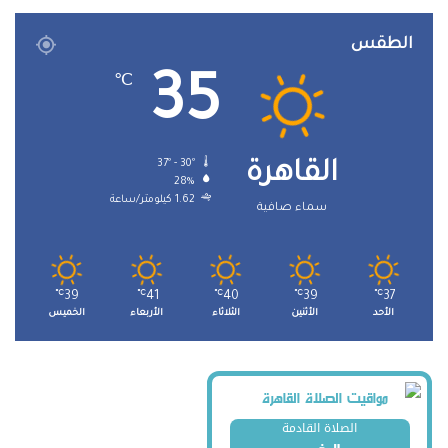
الطقس
35
℃
37º - 30º
القاهرة
28%
1.62 كيلومتر/ساعة
سماء صافية
℃
39
℃
41
℃
40
℃
39
℃
37
الأحد
الأثنين
الثلاثاء
الأربعاء
الخميس