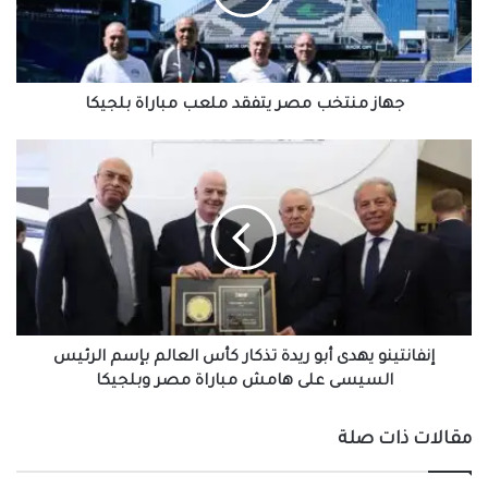
مباراة
بلجيكا
جهاز منتخب مصر يتفقد ملعب مباراة بلجيكا
إنفانتينو
يهدى
أبو
ريدة
تذكار
كأس
العالم
بإسم
الرئيس
السيسى
إنفانتينو يهدى أبو ريدة تذكار كأس العالم بإسم الرئيس
على
السيسى على هامش مباراة مصر وبلجيكا
هامش
مباراة
مقالات ذات صلة
مصر
وبلجيكا