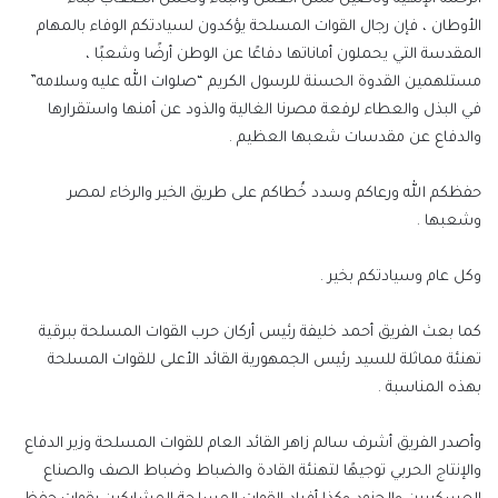
الأوطان ، فإن رجال القوات المسلحة يؤكدون لسيادتكم الوفاء بالمهام
المقدسة التي يحملون أماناتها دفاعًا عن الوطن أرضًا وشعبًا ،
مستلهمين القدوة الحسنة للرسول الكريم “صلوات الله عليه وسلامه”
في البذل والعطاء لرفعة مصرنا الغالية والذود عن أمنها واستقرارها
والدفاع عن مقدسات شعبها العظيم .
حفظكم الله ورعاكم وسدد خُطاكم على طريق الخير والرخاء لمصر
وشعبها .
وكل عام وسيادتكم بخير .
كما بعث الفريق أحمد خليفة رئيس أركان حرب القوات المسلحة ببرقية
تهنئة مماثلة للسيد رئيس الجمهورية القائد الأعلى للقوات المسلحة
بهذه المناسبة .
وأصدر الفريق أشرف سالم زاهر القائد العام للقوات المسلحة وزير الدفاع
والإنتاج الحربي توجيهًا لتهنئة القادة والضباط وضباط الصف والصناع