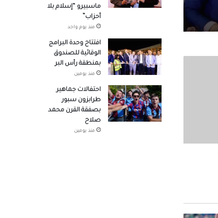
ماسبيرو “إسلام بلا
أحزاب”
منذ يوم واحد
لجيزة
افتتاح وحدة البرامج
الوقائية للصندوق
بمنطقة رأس البر
منذ يومين
وزراء
احتفالات جماهير
طرابزون سبور
بصفقة القرن محمد
صلاح
صوله
منذ يومين
لتنسيق
هد
در