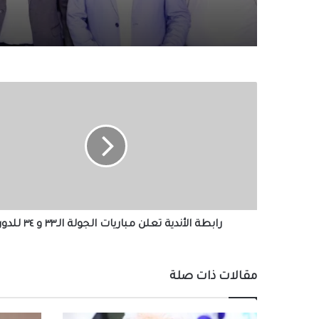
رابطة
الأندية
تعلن
مباريات
الجولة
الـ٣٣
و
٣٤
للدوري
رابطة الأندية تعلن مباريات الجولة الـ٣٣ و ٣٤ للدوري
مقالات ذات صلة