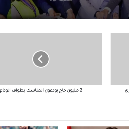
الشقيقة اليوم
محافظ الجيزة يهنئ لواء حاتم حسن مدير أمن ا
الجديد
2
مليون
الرئيس السيسي يجري اتصالاً هاتفياً مع رئيس 
حاج
جمهورية اليونان
يودعون
المناسك
بطواف
الوداع
الملايين في استقبال صلاح في المطار عقب و
تركيا للانضمام لنادي طرابزون
2 مليون حاج يودعون المناسك بطواف الوداع
التعليم العالي: انطلاق أعمال المرحلة الأولى ل
الإلكتروني للقبول بالجامعات الحكومية والمعا
للعام الجامعي 2026/2027
بعد ظهور صلاح بقميص النادي.. طرابزون يتص