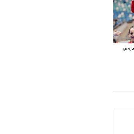
 شباب
رة في
وم
ة رأس
 محمد