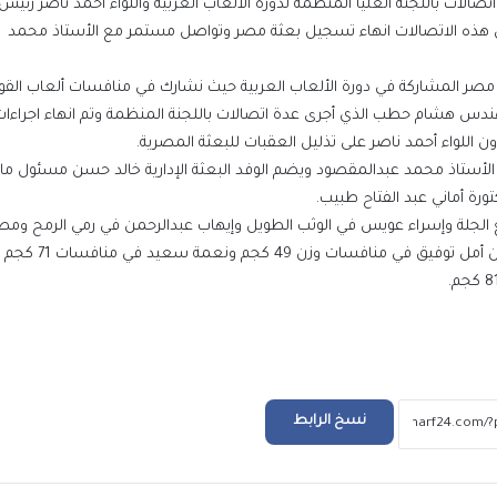
ات باللجنة العليا المنظمة لدورة الألعاب العربية واللواء أحمد ناصر رئيس 
 خلال هذه الاتصالات انهاء تسجيل بعثة مصر وتواصل مستمر مع الأستاذ محمد
ة مصر المشاركة في دورة الألعاب العربية حيث نشارك في منافسات ألعاب الق
ندس هشام حطب الذي أجرى عدة اتصالات باللجنة المنظمة وتم انهاء اجراء
 اللواء أحمد ناصر على تذليل العقبات للبعثة المصرية.
 الأستاذ محمد عبدالمقصود ويضم الوفد البعثة الإدارية خالد حسن مسئول م
الرئيس السيسي يجري اتصالاً هاتفياً مع رئيس 
جمهورية اليونان
ة أماني عبد الفتاح طبيب.
 الجلة وإسراء عويس في الوثب الطويل وإيهاب عبدالرحمن في رمي الرمح و
الجمل في رمي المطرقة بينما تشارك بعثة رفع الأثقال 
الملايين في استقبال صلاح في المطار عقب و
تركيا للانضمام لنادي طرابزون
التعليم العالي: انطلاق أعمال المرحلة الأولى ل
الإلكتروني للقبول بالجامعات الحكومية والمعا
للعام الجامعي 2026/2027
نسخ الرابط
بعد ظهور صلاح بقميص النادي.. طرابزون يتص
محركات البحث