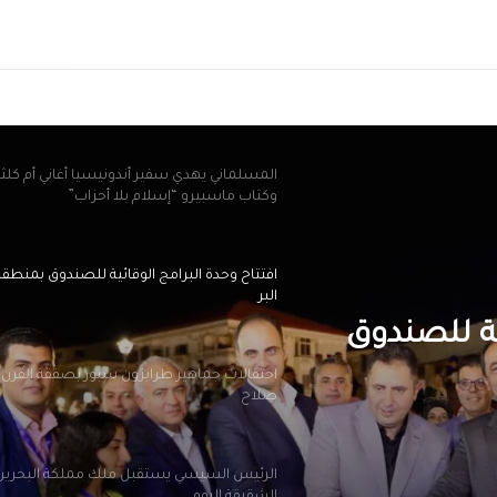
ريد
بيزيرا يخبر الزمالك برغبته في الانتقال إلى نادي
أهلي دبي الإماراتي
المسلماني يهدي سفير أندونيسيا أغاني أم كلث
وكتاب ماسبيرو “إسلام بلا أحزاب”
افتتاح وحدة البرامج الوقائية للصندوق بمنطق
البر
ية للصندوق
احتفالات جماهير طرابزون سبور بصفقة القرن
صلاح
الرئيس السيسي يستقبل ملك مملكة البحرين