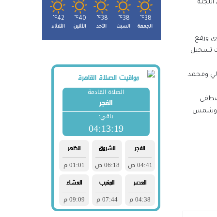
اللجنة
℃
42
℃
40
℃
38
℃
38
℃
38
الجمعة
السبت
الأحد
الأثنين
الثلاثاء
وى ورفع
ات تسجيل
الي ومحمد
وزراء
مصطفى
باللاعبين أمل توفيق في منافسات وزن 49 كجم ونعمة سعيد في منافسات 71 كجم وشمس
صوله
لتنسيق
هد
در