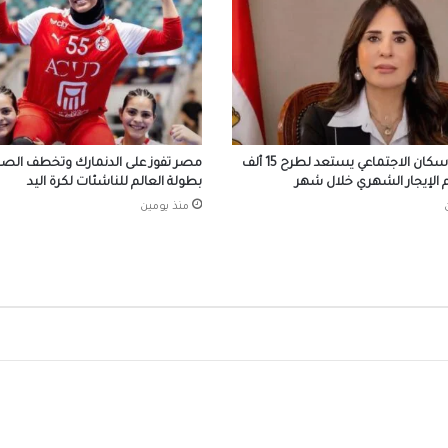
محركات البحث
بيزيرا يخبر الزمالك برغبته في الانتقال إلى نادي
أهلي دبي الإماراتي
صندوق الإسكان الاجتماعي يستعد لطرح 15 ألف
مصر تفوز على الدنمارك وتخطف الصدا
المسلماني يهدي سفير أندونيسيا أغاني أم كلث
الإيجار الشهري خلال شهر
بطولة العالم للناشئات لكرة اليد
وكتاب ماسبيرو “إسلام بلا أحزاب”
منذ يومين
افتتاح وحدة البرامج الوقائية للصندوق بمنطق
البر
احتفالات جماهير طرابزون سبور بصفقة القرن
صلاح
الرئيس السيسي يستقبل ملك مملكة البحرين