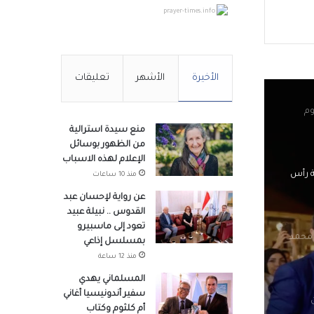
prayer-times.info
 شباب
الأخيرة
الأشهر
تعليقات
وم
منع سيدة استرالية
من الظهور بوسائل
الإعلام لهذه الاسباب
ة رأس
منذ 10 ساعات
عن رواية لإحسان عبد
القدوس .. نبيلة عبيد
تعود إلى ماسبيرو
 محمد
بمسلسل إذاعي
منذ 12 ساعة
المسلماني يهدي
سفير أندونيسيا أغاني
أم كلثوم وكتاب