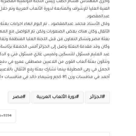
وأجرى المهندس هشام حطب رئيس اللجنة الأولمبية المصرية اتصال
الفنية العليا للإشراف والمتابعة لدورة الألعاب العربية وتم
عبدالمقصود.
وقال الأستاذ محمد عبدالمقصود ، تم اليوم انهاء اجراءات بعث
الأثقال وكان هناك بعض الصعوبات ولكن تم التواصل مع المه
بعثة مصر ونشكر التعاون من قبل اللجنة العليا المنظمة وتعاون
وكان وفد مقدمة البعثة وصل إلى الجزائر أمس الجمعة برئاسة
عبد العليم مسئول للتسكين ولميس غازي مسئول فني و الدكتور
وتتكون بعثة ألعاب القوى من اللاعبين مصطفى عمرو في دفع
أحمد في منافسات وزن 81 كجم وشيماء خالد في منافسات +81 كجم.
الجزائر
دورة الألعاب العربية
مصر