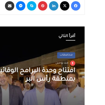
فيسبوك
‫X
لينكدإن
بينتيريست
سكايب
ماسنجر
مشاركة عبر الب
أقرأ التالي
محافظات
منذ يومين
افتتاح وحدة البرامج الوقائ
بمنطقة رأس البر