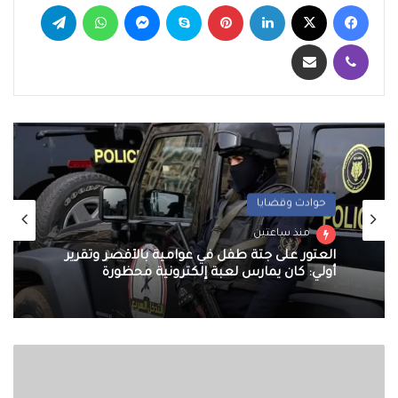
فيسبوك
‫X
لينكدإن
بينتيريست
سكايب
ماسنجر
واتساب
تيلقرام
ڤايبر
مشاركة عبر البريد
حوادث وقضايا
منذ ساعتين
العثور على جثة طفل في عوامية بالأقصر وتقرير
أولي: كان يمارس لعبة إلكترونية محظورة
رجل
يقوم
بمذبحة