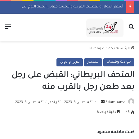
أسعار الدولار والعملات العربية والأجنبية مقابل الجنيه اليوم السبت 8 أغسطس 2026
بحث عن
الق
الرئيسية
/
حوادث وقضايا
حوادث وقضايا
سلايدر
عربي و دولي
المتحف البريطاني: القبض على رجل
بعد طعن رجل بالقرب منه
أرسل
Eslam kamal
أغسطس 8, 2023
آخر تحديث: أغسطس 8, 2023
بريدا
143
دقيقة واحدة
إلكترونيا
كتبت فاطمة محمود