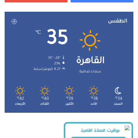
الطقس
35
℃
35º - 28º
القاهرة
23%
4.27 كيلومتر/ساعة
سماء صافية
℃
42
℃
40
℃
39
℃
38
℃
34
السبت
الأحد
الأثنين
الثلاثاء
الأربعاء