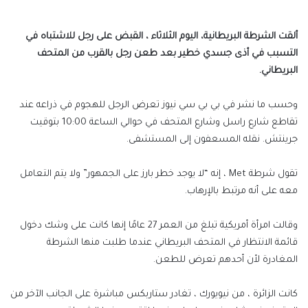
ألقت الشرطة البريطانية، اليوم الثلاثاء ،
القبض
على رجل للاشتباه في
التسبب في أذى جسدي خطير بعد طعن رجل بالقرب من المتحف
البريطاني.
وحسب ما نشر في بي بي سي نيوز تعرض الرجل للهجوم في ذراعه عند
تقاطع شارع راسل وشارع المتحف في حوالي الساعة 10:00 بتوقيت
جرينتش. نقله المسعفون إلى المستشفى.
تقول شرطة Met ، إنه “لا يوجد خطر بارز على الجمهور” ولا يتم التعامل
معه على أنه مرتبط بالإرهاب.
وقالت امرأة أمريكية تبلغ من العمر 27 عامًا إنها كانت على وشك دخول
قائمة الانتظار في المتحف البريطاني عندما طلبت منها الشرطة
المغادرة لأن أحدهم تعرض للطعن.
كانت الزائرة ، من نيويورك ، تغادر ستاربكس مباشرة على الجانب الآخر من