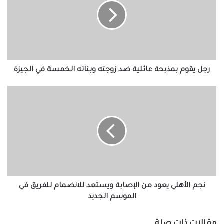
عائلية
ضد
زوجته
وبناته
الخمسة
في
الجيزة
رجل يقوم بمذبحة عائلية ضد زوجته وبناته الخمسة في الجيزة
نجم
الأهلي
يعود
من
الإصابة
ويستعد
للانضمام
للفريق
في
الموسم
نجم الأهلي يعود من الإصابة ويستعد للانضمام للفريق في
الجديد
الموسم الجديد