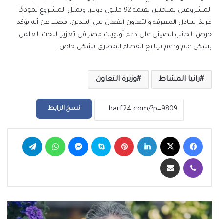
المشروعين بمنحتين بقيمة 92 مليون دولار، ويمثل المشروع نموذجًا
فريدًا لتبادل المعرفة والتعاون الفعال بين البلدين، فضلا عن أنه يؤكد
حرص الجانب الصينى على دعم أولويات مصر فى تعزيز البحث العلمى
بشكل عام ودعم برنامج الفضاء المصرى بشكل خاص.
رانيا المشاط
وزيرة التعاون
نسخ الرابط
فيسبوك
‫X
لينكدإن
بينتيريست
سكايب
ماسنجر
واتساب
تيلقرام
ڤايبر
مشاركة عبر البريد