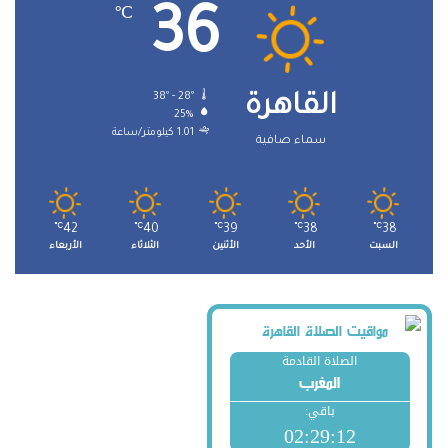
36
℃
38º - 28º
القاهرة
25%
1.01 كيلومتر/ساعة
سماء صافية
℃
42
℃
40
℃
39
℃
38
℃
38
السبت
الأحد
الأثنين
الثلاثاء
الأربعاء