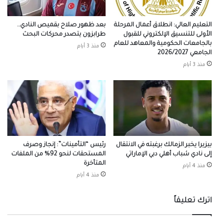
التعليم العالي: انطلاق أعمال المرحلة
بعد ظهور صلاح بقميص النادي..
الأولى للتنسيق الإلكتروني للقبول
طرابزون يتصدر محركات البحث
بالجامعات الحكومية والمعاهد للعام
منذ 3 أيام
الجامعي 2026/2027
منذ 3 أيام
بيزيرا يخبر الزمالك برغبته في الانتقال
رئيس “التأمينات”: إنجاز وصرف
إلى نادي شباب أهلي دبي الإماراتي
المستحقات لنحو 92% من الملفات
المتأخرة
منذ 4 أيام
منذ 4 أيام
اترك تعليقاً