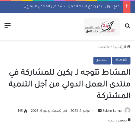
منع نزول البحر ورفع الراية الحمراء بشواطئ العجمي لارتفاع الأمواج
بحث عن
الق
الرئيسية
/
اقتصاد
اقتصاد
سلايدر
المشاط تتوجه لـ بكين للمشاركة في
منتدى العمل الدولي من أجل التنمية
المشتركة
أرسل
Eslam kamal
يوليو 9, 2023
آخر تحديث: يوليو 9, 2023
145
بريدا
دقيقة واحدة
إلكترونيا