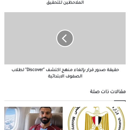
مادة
الملاحظين للتحقيق
اللغة
الانجليزية
حقيقة
وإحالة
صدور
الملاحظين
قرار
للتحقيق
بإلغاء
منهج
اكتشف
"Discover"
لطلاب
الصفوف
الابتدائية
حقيقة صدور قرار بإلغاء منهج اكتشف "Discover" لطلاب
الصفوف الابتدائية
مقالات ذات صلة