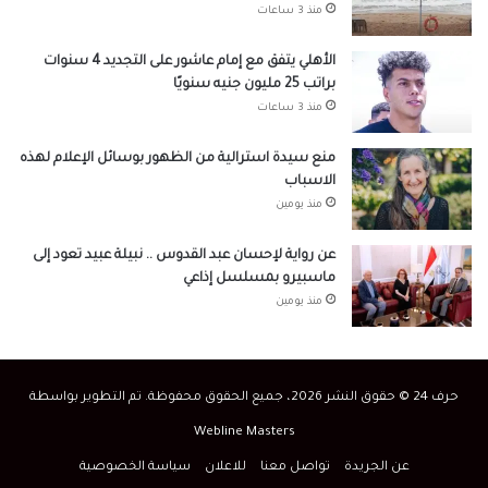
منذ 3 ساعات
الأهلي يتفق مع إمام عاشور على التجديد 4 سنوات
براتب 25 مليون جنيه سنويًا
منذ 3 ساعات
منع سيدة استرالية من الظهور بوسائل الإعلام لهذه
الاسباب
منذ يومين
عن رواية لإحسان عبد القدوس .. نبيلة عبيد تعود إلى
ماسبيرو بمسلسل إذاعي
منذ يومين
حرف 24 © حقوق النشر 2026، جميع الحقوق محفوظة. تم التطوير بواسطة
Webline Masters
عن الجريدة
تواصل معنا
للاعلان
سياسة الخصوصية