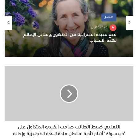
مصر
منذ يومين
منع سيدة استرالية من الظهور بوسائل الإعلام
لهذه الاسباب
التعليم:
ضبط
الطالب
صاحب
الفيديو
المتداول
على
"فيسبوك"
أثناء
تأدية
التعليم: ضبط الطالب صاحب الفيديو المتداول على
امتحان
"فيسبوك" أثناء تأدية امتحان مادة اللغة الانجليزية وإحالة