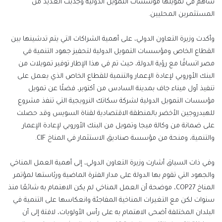
ساهم في تمويلها مؤسسات التمويل الدولية وجذبت العديد من
المستثمرين المحليين.
وأكدت وزيرة التعاون الدولي، على أهمية الشراكات التي يتم تدشينها بين
القطاع الخاص ومؤسسات التمويل الدولية لتحفيز جهود التنمية في
مصر اتساقًا مع رؤية الدولة، حيث تم في هذا الإطار توفير تمويلات من
البنك الأوروبي لإعادة الإعمار والتنمية للقطاع الخاص الذي يعمل على
تنفيذ أول ميناء جاف بمدينة السادس من أكتوبر، فضلًا عن تمويل
مؤسسات التمويل الدولية لشركة سكاتك النرويجية التي تنفذ مشروع
للهيدروجين الأخضر بالمنطقة الاقتصادية لقناة السويس وقد حصلت
على ضمانة من وكالة ميجا وتمويل من البنك الأوروبي لإعادة الإعمار
والتنمية، ومنحة من مؤسسة صناديق الاستثمار في المناخ CIF.
وفي ذات السياق أشارت وزيرة التعاون الدولي، إلى أهمية العمل المناخي
والجهود التي تقوم بها الدولة على مدار الفترة الماضية ورئاستها لمؤتمر
المناخ COP27، موضحة أن العمل المناخي لم يكن الاهتمام به شائعًا منذ
سنوات لكن مع التغيرات المناخية المفاجئة وانعكاسها على التنمية في
البلدان المختلفة أضحى الاهتمام به على رأس الأولويات، لافتة إلى أن