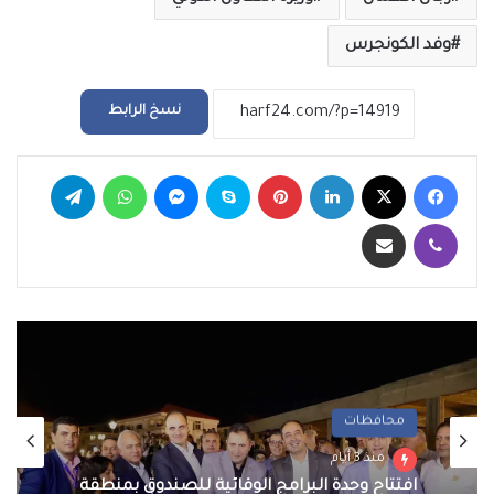
وفد الكونجرس
نسخ الرابط
فيسبوك
‫X
لينكدإن
بينتيريست
سكايب
ماسنجر
واتساب
تيلقرام
ڤايبر
مشاركة عبر البريد
معرض الصور
محافظات
منذ 3 أيام
منذ 3 أيام