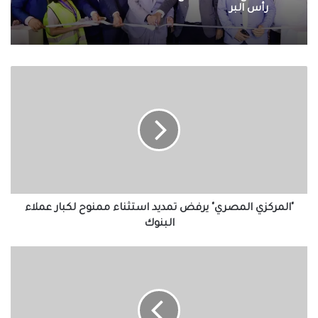
احتفالات جماهير طرابزون سبور بصفقة القرن
محمد صلاح
افتتاح وحدة البرامج الوقائية للصندوق بمنطقة
"المركزي
رأس البر
المصري"
يرفض
تمديد
استثناء
ممنوح
لكبار
عملاء
البنوك
"المركزي المصري" يرفض تمديد استثناء ممنوح لكبار عملاء
البنوك
"حرب
المسيرات"..
موسكو
تسقط
درون