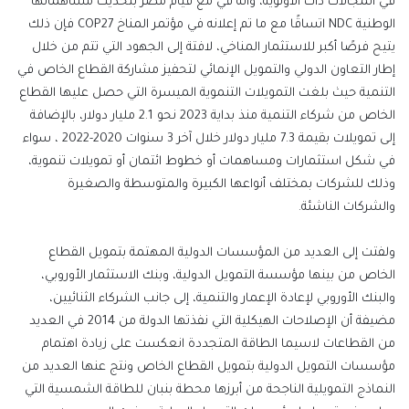
في المجالات ذات الأولوية، وأنه في مع قيام مصر بتحديث مساهماتها
الوطنية NDC اتساقًا مع ما تم إعلانه في مؤتمر المناخ COP27 فإن ذلك
يتيح فرصًا أكبر للاستثمار المناخي، لافتة إلى الجهود التي تتم من خلال
إطار التعاون الدولي والتمويل الإنمائي لتحفيز مشاركة القطاع الخاص في
التنمية حيث بلغت التمويلات التنموية الميسرة التي حصل عليها القطاع
الخاص من شركاء التنمية منذ بداية 2023 نحو 2.1 مليار دولار، بالإضافة
إلى تمويلات بقيمة 7.3 مليار دولار خلال آخر 3 سنوات 2020-2022 ، سواء
في شكل استثمارات ومساهمات أو خطوط ائتمان أو تمويلات تنموية،
وذلك للشركات بمختلف أنواعها الكبيرة والمتوسطة والصغيرة
والشركات الناشئة.
ولفتت إلى العديد من المؤسسات الدولية المهتمة بتمويل القطاع
الخاص من بينها مؤسسة التمويل الدولية، وبنك الاستثمار الأوروبي،
والبنك الأوروبي لإعادة الإعمار والتنمية، إلى جانب الشركاء الثنائيين،
مضيفة أن الإصلاحات الهيكلية التي نفذتها الدولة من 2014 في العديد
من القطاعات لاسيما الطاقة المتجددة انعكست على زيادة اهتمام
مؤسسات التمويل الدولية بتمويل القطاع الخاص ونتج عنها العديد من
النماذج التمويلية الناجحة من أبرزها محطة بنبان للطاقة الشمسية التي