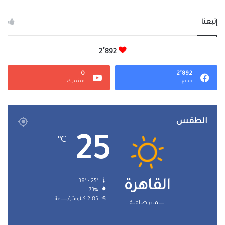
إتبعنا
2٬892
0
2٬892
متابع
مشترك
الطقس
25
℃
38º - 25º
القاهرة
73%
2.85 كيلومتر/ساعة
سماء صافية