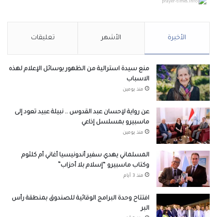
prayer-times.info
الأخيرة
الأشهر
تعليقات
منع سيدة استرالية من الظهور بوسائل الإعلام لهذه
الاسباب
منذ يومين
عن رواية لإحسان عبد القدوس .. نبيلة عبيد تعود إلى
ماسبيرو بمسلسل إذاعي
منذ يومين
المسلماني يهدي سفير أندونيسيا أغاني أم كلثوم
وكتاب ماسبيرو “إسلام بلا أحزاب”
منذ 3 أيام
افتتاح وحدة البرامج الوقائية للصندوق بمنطقة رأس
البر