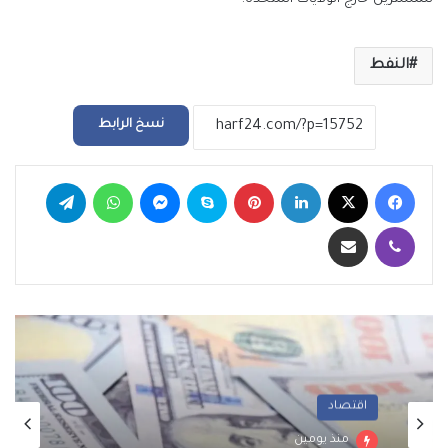
النفط
نسخ الرابط
فيسبوك
‫X
لينكدإن
بينتيريست
سكايب
ماسنجر
واتساب
تيلقرام
ڤايبر
مشاركة عبر البريد
اقتصاد
منذ يومين