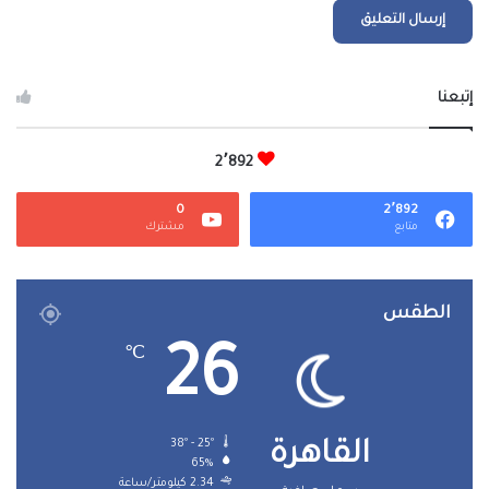
إتبعنا
2٬892
0
2٬892
متابع
مشترك
الطقس
26
℃
38º - 25º
القاهرة
65%
2.34 كيلومتر/ساعة