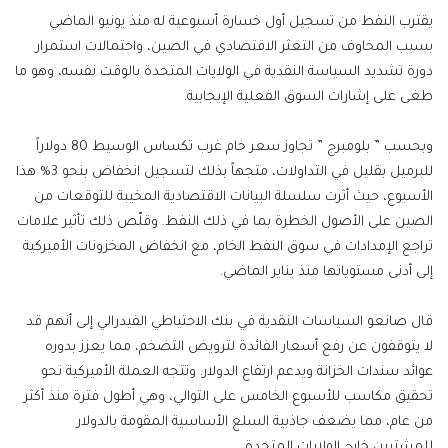
يقترب النفط من تسجيل أول خسارة أسبوعية له منذ يونيو الماضي
بسبب المخاوف من التعثر الاقتصادي في الصين، واحتمالات استمرار
دورة تشديد السياسة النقدية في الولايات المتحدة بالوقت نفسه، وهو ما
طغى على إشارات السوق الفعلية الإيجابية.
وبحسب ” بلومبرج ” تجاوز سعر خام غرب تكساس الوسيط 80 دولاراً
للبرميل بقليل في التداولات، متجهاً بذلك لتسجيل انخفاض بنحو 3% هذا
الأسبوع، حيث أثرت سلسلة البيانات الاقتصادية المخيبة للتوقعات من
الصين على الأصول الخطرة بما في ذلك النفط. وقلّص ذلك تأثير علامات
تراجع الإمدادات في سوق النفط الخام، مع انخفاض المخزونات الأميركية
إلى أدنى مستوياتها منذ يناير الماضي.
قال صانعو السياسات النقدية في بنك الاحتياطي الفيدرالي إلى أنهم قد
لا يتوقفون عن رفع أسعار الفائدة لترويض التضخم، مما يعزز بدوره
عوائد سندات الخزانة ويدعم ارتفاع الدولار. وتتجه العملة الأميركية نحو
تحقيق مكاسب للأسبوع الخامس على التوالي، وهي أطول فترة منذ أكثر
من عام، مما يضعف جاذبية السلع الأساسية المقومة بالدولار
للمشترين خارج الولايات المتحدة.