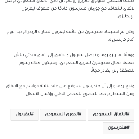
كشف الصحفي الموثوق فابريزو رومانو، أن نادي الاتفاق السعودي توصل
لاتفاق للتعاقد مع جوردان هندرسون قادمًا من صفوف ليفربول
الإنجليزي.
وكان تم استبعاد هندرسون من قائمة ليفربول لمباراة الريدز الودية اليوم
أمام كارلسروه.
ووفقًا لفابريزو رومانو توصل ليفربول والاتفاق إلى اتفاق مبدئي بشأن
صفقة انتقال هندرسون للفريق السعودي، وسيكون هناك رسوم
للصفقة ولن يغادر مجانًا.
وتابع رومانو إلى أن هندرسون سيوقع على عقد لثلاثة مواسم مع الاتفاق،
ومن المنتظر توجهه للخضوع للفحص الطبي وإكمال الانتقال.
الاتفاق السعودي
الدوري السعودي
ليفربول
هندرسون