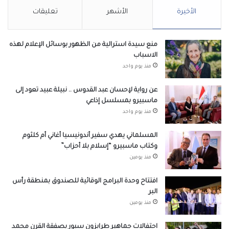
الأخيرة
الأشهر
تعليقات
منع سيدة استرالية من الظهور بوسائل الإعلام لهذه
الاسباب
منذ يوم واحد
عن رواية لإحسان عبد القدوس .. نبيلة عبيد تعود إلى
ماسبيرو بمسلسل إذاعي
منذ يوم واحد
المسلماني يهدي سفير أندونيسيا أغاني أم كلثوم
وكتاب ماسبيرو “إسلام بلا أحزاب”
منذ يومين
افتتاح وحدة البرامج الوقائية للصندوق بمنطقة رأس
البر
منذ يومين
احتفالات جماهير طرابزون سبور بصفقة القرن محمد