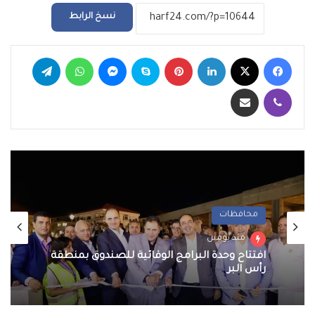
نسخ الرابط
فيسبوك
‫X
لينكدإن
بينتيريست
سكايب
ماسنجر
واتساب
تيلقرام
ڤايبر
مشاركة عبر البريد
محافظات
منذ يومين
افتتاح وحدة البرامج الوقائية للصندوق بمنطقة
رأس البر