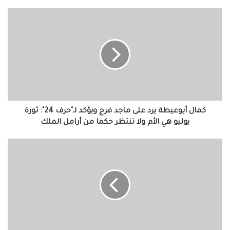
كمال
أبوعيطة
يرد
على
ماجد
فرج
ويؤكد
لـ"حرف
24":
ثورة
كمال أبوعيطة يرد على ماجد فرج ويؤكد لـ"حرف 24": ثورة
يوليو هي الأم
يوليو هي الأم ولا تنتظر حكما من أرامل الملك
ولا
تنتظر
وزير
حكما
البترول:
من
منتدى
أرامل
مصر
الملك
للتعدين
شهد
إقبالا
من
شركات