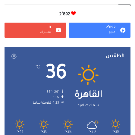
2٬892
0
2٬892
متابع
مشترك
الطقس
36
℃
38º - 29º
القاهرة
18%
4.23 كيلومتر/ساعة
سماء صافية
℃
41
℃
39
℃
38
℃
39
℃
38