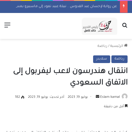
عن رواية لإحسان عبد القدوس .. نبيلة عبيد تعود إلى ماسبيرو بمسلسل إذاعي
بحث عن
الق
الرئيسية
/
رياضة
رياضة
سلايدر
انتقال هندرسون لاعب ليفربول إلى
الاتفاق السعودي
أرسل
Eslam kamal
يوليو 19, 2023
آخر تحديث: يوليو 19, 2023
182
بريدا
أقل من دقيقة
إلكترونيا