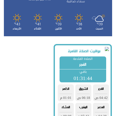
سماء صافية
℃
43
℃
41
℃
39
℃
38
℃
39
السبت
الأحد
الأثنين
الثلاثاء
الأربعاء