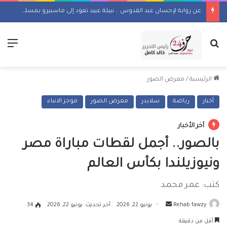
المسلماني يهدي سفير أندونيسيا أغاني أم كلثوم وكتاب ماسبيرو “إسلام بلا أحزاب”
بحث عن
الق
الرئيسية
/
معرض الصور
أخبار
رياضة
سلايدر
معرض الصور
موجز الانباء
أخر الأخبار
بالصور.. أجمل لقطات مباراة مصر
ونيوزيلندا بكأس العالم
كتب: عمر محمد
أرسل
Rehab fawzy
يونيو 22, 2026
آخر تحديث: يونيو 22, 2026
34
بريدا
أقل من دقيقة